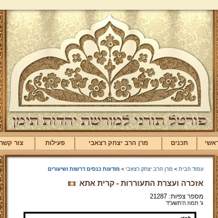
אשי
תכנים
מרן הרב יצחק רצאבי
פעילות
צור קשר
עמוד הבית
>
מרן הרב יצחק רצאבי
>
מודעות כנסים דרשות ושיעורים
אזכרה ועצרת התעוררות - קרית אתא
מספר צפיות: 21287
ג' תמוז ה'תשע''ד