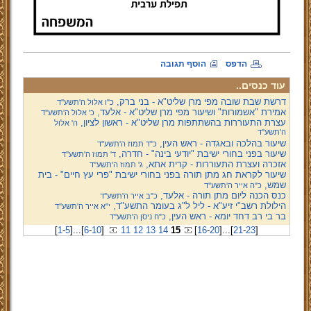
הדפס
הוסף תגובה
עוד כנסים..
דרשת שבת שובה מפי מרן שליט"א - בני ברק,
כ"ו אלול ה'תשע''ד
אמירת "אשמורות" ושיעור מפי מרן שליט"א - אלעד,
כ' אלול ה'תשע''ד
עצרת התעוררות בהשתתפות מרן שליט"א - ראשון לציון,
ה' אלול
ה'תשע''ד
שיעור בהלכה ובאגדה - ראש העין,
כ"ד תמוז ה'תשע''ד
שיעור בפני בחורי ישיבת "יודעי בינה" - חדרה,
ד' תמוז ה'תשע''ד
אזכרה ועצרת התעוררות - קרית אתא,
ג' תמוז ה'תשע''ד
שיעור לקראת חג מתן תורה בפני בחורי ישיבת "פרי עץ חיים" - בית
שמש,
כ"ה אייר ה'תשע''ד
כנס הכנה ליום מתן תורה - אלעד,
כ"ב אייר ה'תשע''ד
הילולת רשב"י זיע"א - ליל ל"ג בעומר התשע"ד,
י"א אייר ה'תשע''ד
בר בי רב דחד יומא - ראש העין,
כ"ח ניסן ה'תשע''ד
[
1
-
5
]
...
[
6
-
10
]
11
12
13
14
15
[
16
-
20
]
...
[
21
-
23
]