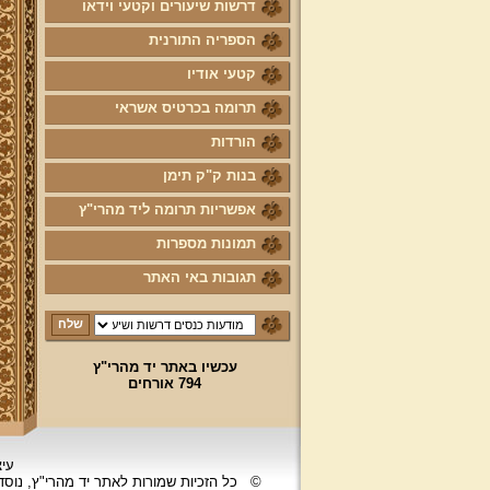
דרשות שיעורים וקטעי וידאו
הספריה התורנית
קטעי אודיו
תרומה בכרטיס אשראי
הורדות
בנות ק"ק תימן
אפשריות תרומה ליד מהרי"ץ
תמונות מספרות
תגובות באי האתר
עכשיו באתר יד מהרי"ץ
794 אורחים
עיצ
©
כל הזכיות שמורות לאתר יד מהרי"ץ, נוס