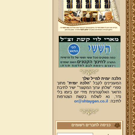
הלכה יומית למייל שלך
המעוניינים לקבל "
הלכה יומית
" מתוך
ספרי "שלחן ערוך המקוצר" ישיר לתיבת
הדואר האלקטרונית מידי יום ביומו בלי
נדר, נא לשלוח בקשת הצטרפות
לתיבה:
or@shtaygen.co.il
כניסה לחברים רשומים