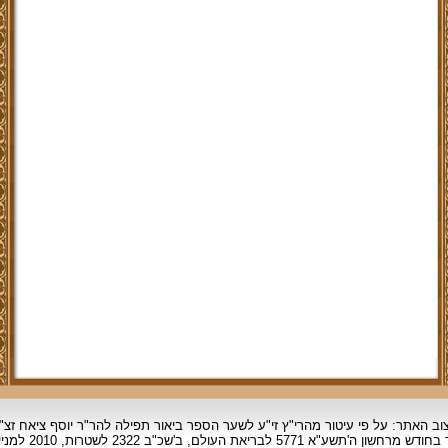
וב האתר: על פי עיטור מהרי"ץ זי"ע לשער הספר ביאור תפילה להר"ר יוסף ציאח זצ"
ד בחודש מרחשון
ה'תשע"א 5771 לבריאת העולם, ב'שכ"ב 2322 לשטרות, 2010 למניינם.