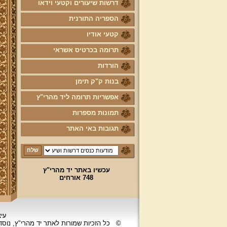
דרשות שיעורים וקטעי וידאו
הספריה התורנית
קטעי אודיו
תרומה בכרטיס אשראי
הורדות
בנות ק"ק תימן
אפשריות תרומה ליד מהרי"ץ
תמונות מספרות
תגובות באי האתר
עכשיו באתר יד מהרי"ץ
748 אורחים
עיצ
©
כל הזכיות שמורות לאתר יד מהרי"ץ, נוס