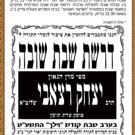
שובה תתקיים בעזהי"ת בבית הכנסת "אור הנר" רח' עזרא 16 - בני ברק,
בין קבלת שבת לתפילת ערבית. דרשת שבת שובה המרכזית תתקיים
במוצאי שבת במסגרת "השיעור השבועי" בבית המדרש פעולת צדיק ב"ב
בשעה 21:30 בדיוק. ברוכים הבאים!
י' אלול ה'תשע''ח