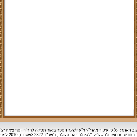
וב האתר: על פי עיטור מהרי"ץ זי"ע לשער הספר ביאור תפילה להר"ר יוסף ציאח זצ"
ד בחודש מרחשון
ה'תשע"א 5771 לבריאת העולם, ב'שכ"ב 2322 לשטרות, 2010 למניינם.