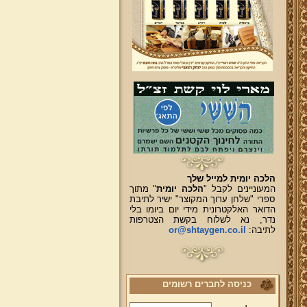
הלכה יומית למייל שלך
המעוניינים לקבל "
הלכה יומית
" מתוך
ספרי "שלחן ערוך המקוצר" ישיר לתיבת
הדואר האלקטרונית מידי יום ביומו בלי
נדר, נא לשלוח בקשת הצטרפות
לתיבה:
or@shtaygen.co.il
כניסה לחברים רשומים