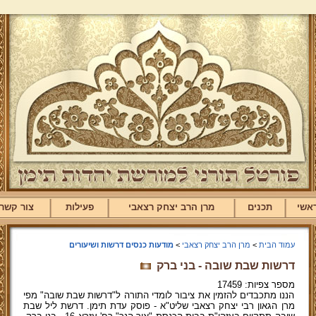
אשי
תכנים
מרן הרב יצחק רצאבי
פעילות
צור קשר
עמוד הבית
>
מרן הרב יצחק רצאבי
>
מודעות כנסים דרשות ושיעורים
דרשות שבת שובה - בני ברק
מספר צפיות: 17459
הננו מתכבדים להזמין את ציבור לומדי התורה ל"דרשות שבת שובה" מפי
מרן הגאון רבי יצחק רצאבי שליט"א - פוסק עדת תימן. דרשת ליל שבת