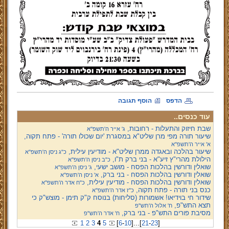
הדפס
הוסף תגובה
עוד כנסים..
שבת חיזוק והתעלות - רחובות,
ג' אייר ה'תשפ''א
שיעור תורה מפי מרן שליט"א במסגרת 'יום שכולו תורה' - פתח תקוה,
א' אייר ה'תשפ''א
שיעור בהלכה ובאגדה ממרן שליט"א - מודיעין עילית,
כ"ג ניסן ה'תשפ''א
הילולת מהרי"ץ זיע"א - בני ברק ת"ו,
כ"ב ניסן ה'תשפ''א
שואלין ודורשין בהלכות הפסח - מושב ישעי,
ג' ניסן ה'תשפ''א
שואלין ודורשין בהלכות הפסח - בני ברק,
א' ניסן ה'תשפ''א
שואלין ודורשין בהלכות הפסח - מודיעין עילית,
כ"ח אדר ה'תשפ''א
כנס בני תורה - פתח תקוה,
כ"ז אדר ה'תשפ''א
שידור חי בוידיאו! אשמורות (סליחות) בנוסח ק"ק תימן - מוצש"ק כי
תצא התש"פ,
ח' אלול ה'תש"פ
מסיבת פורים התש"פ - בני ברק,
ח' אדר ה'תש"פ
1
2
3
4
5
[
6
-
10
]
...
[
21
-
23
]