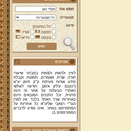
חפש את
קטגוריה
סיווג
כל הסיווגים
ברוכים הבאים לאתר מהרי"ץ
תמונה
אודיו
יד מהרי"ץ - פורטל תורני למורשת יהדות
טקסט
וידיאו
תימן, האתר הרשמי להנצחת מורשתו
של גאון רבני תימן ותפארתם מהרי"ץ
זצוק"ל. באתר תמצאו גם תכנים תורניים
והלכתיים רבים של מרן הגאון הרב יצחק
רצאבי שליט"א - פוסק עדת תימן,
מחבר ספרי שלחן ערוך המקוצר ח"ח
מבזקים
ושו"ת עולת יצחק ג"ח ועוד, וכן תוכלו
לעיין ולהאזין ולצפות במבחר שיעורי
תורה, שו"ת, מאמרים, תמונות, וקבלת
מידע אודות פעילות ק"ק תימן יע"א
(י'כוננם ע'ליון א'מן). הודעה לגולשי
האתר! הבעלות על אתר זה הינה
פרטית, וכל התכנים המובאים הינם
באחריות עורך האתר בלבד. אין למרן
הגר"י רצאבי שליט"א כל אחריות על
המתפרסם באתר, ואינו מודע לדברים
המפורסמים בו.
קווים לדמותו של מהרי"ץ זצוק"ל
פניה נרגשת אל אחינו בני עדת תימן
דרשות שיעורים וקטעי וידאו