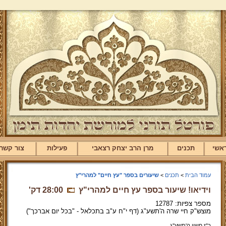
אשי
תכנים
מרן הרב יצחק רצאבי
פעילות
צור קשר
עמוד הבית
>
תכנים
>
שיעורים בספר "עץ חיים" למהרי"ץ
וידיאו! שיעור בספר עץ חיים למהרי"ץ
28:00 דק'
מספר צפיות: 12787
מוצש"ק חיי שרה ה'תשע"ג (דף י"ח ע"ב בתכלאל - "בכל יום אברכך")
כ"ז חשון ה'תשע''ג