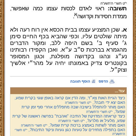
י"ט תשרי ה'תשע''ה
תשובה:
ראוי לאדם לכסות עצמו כמה שאפשר,
א
ממדת חסידות וקדושה
.
א.
שכן המצניע עצמו בבית הכסא אין רוח רעה ולא
מיתה שולטים עליו, וכפי שהביא בכף החיים סימן
ג׳ סעיף ב׳ בשם היפה ללב, ומקור הדברים
מהגמרא בברכות ס״ב ע״א. ואכן הקפידו רבותינו
נע״ג ונהגו בקדושה מופלגת, וכגון המסופר
בקונטריס צדיק באמונתו יחיה על מהר״י אלשיך
וצוק״ל.
הדפס
הוסף תגובה
עוד...
כיצד הגיית האות צא״ד, ומה הדין אם קראה באופן שגוי בקרית שמע,
האם יצא ידי חובה?,
י"ט תשרי ה'תשע''ה
האם מותר להתפלל בישיבה שבה מתפללים אחרי סוף זמן קרית
שמע?,
י"ט תשרי ה'תשע''ה
כיצד קריאתה המדויקת של התיבה "ואהבת" בפרשה ראשונה של קרית
שמע, מלעיל או מלרע?,
י"ט תשרי ה'תשע''ה
האם מותר לשתות באמצע ברכות קרית שמע?,
י"ט תשרי ה'תשע''ה
האם בתפילה מחזירים על טעיות כגון געיות וניקוד התיבות?,
י"ט תשרי
ה'תשע''ה