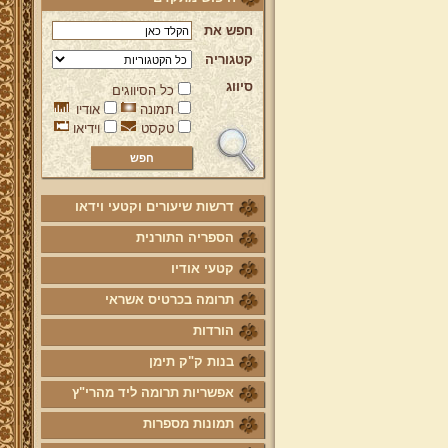
חפש את
קטגוריה
סיווג
כל הסיווגים
תמונה
אודיו
טקסט
וידיאו
דרשות שיעורים וקטעי וידאו
הספריה התורנית
קטעי אודיו
תרומה בכרטיס אשראי
הורדות
בנות ק"ק תימן
אפשריות תרומה ליד מהרי"ץ
תמונות מספרות