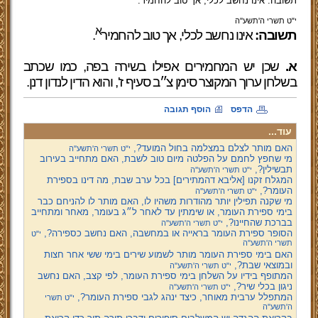
תשובה: אינו נחשב לכלי, אך טוב להחמיר.
י"ט תשרי ה'תשע''ה
א
תשובה:
אינו נחשב לכלי, אך טוב להחמיר
.
א.
שכן יש המחמירים אפילו בשירה בפה, כמו שכתב
בשלחן ערוך המקוצר סימן צ״ב סעיף ז', והוא הדין לנדון דנן.
הדפס
הוסף תגובה
עוד...
האם מותר לצלם במצלמה בחול המועד?,
י"ט תשרי ה'תשע''ה
מי שחפץ לחמם על הפלטה מיום טוב לשבת, האם מתחייב בעירוב
תבשילין?,
י"ט תשרי ה'תשע''ה
המגלח זקנו [אליבא דהמתירים] בכל ערב שבת, מה דינו בספירת
העומר?,
י"ט תשרי ה'תשע''ה
מי שקנה תפילין יותר מהודרות משהיו לו, האם מותר לו להניחם כבר
בימי ספירת העומר, או שימתין עד לאחר ל״ג בעומר, מאחר ומתחייב
בברכת שהחיינו?,
י"ט תשרי ה'תשע''ה
הסופר ספירת העומר בראייה או במחשבה, האם נחשב כספירה?,
י"ט
תשרי ה'תשע''ה
האם בימי ספירת העומר מותר לשמוע שירים בימי ששי אחר חצות
ובמוצאי שבת?,
י"ט תשרי ה'תשע''ה
המתופף בידיו על השלחן בימי ספירת העומר, לפי קצב, האם נחשב
ניגון בכלי שיר?,
י"ט תשרי ה'תשע''ה
המתפלל ערבית מאוחר, כיצד ינהג לגבי ספירת העומר?,
י"ט תשרי
ה'תשע''ה