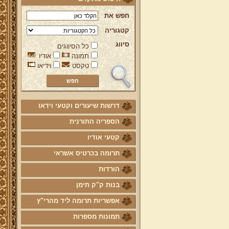
חפש את
קטגוריה
סיווג
כל הסיווגים
תמונה
אודיו
טקסט
וידיאו
דרשות שיעורים וקטעי וידאו
הספריה התורנית
קטעי אודיו
תרומה בכרטיס אשראי
הורדות
בנות ק"ק תימן
אפשריות תרומה ליד מהרי"ץ
תמונות מספרות