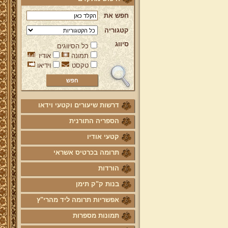
חפש את
קטגוריה
סיווג
כל הסיווגים
תמונה
אודיו
טקסט
וידיאו
דרשות שיעורים וקטעי וידאו
הספריה התורנית
קטעי אודיו
תרומה בכרטיס אשראי
הורדות
בנות ק"ק תימן
אפשריות תרומה ליד מהרי"ץ
תמונות מספרות