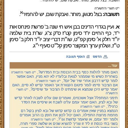
תשובה: בצל מטוגן, מותר. ואבקת שום, יש להחמיר.
י"ט תשרי ה'תשע''ה
א
תשובה:
בצל מטוגן, מותר. ואבקת שום, יש להחמיר
.
א
.
ועיין בגדרי הדינים בבן איש חי שנה ב' פרשת פינחס אות
י"ד, כף החיים יו"ד סימן קט"ז ס"ק צ"ג,
שו"ת בית שלמה
יו״ד חלק א׳ סימן קפ״ט, שו״ת דברי יציב יו״ד חלק ב׳ סימן
ט״ז, ושלחן ערוך המקוצר סימן קל״ט סעיף י״ג.
הדפס
הוסף תגובה
עוד...
האם מותר להלוות כסף בבית הכנסת ובית המדרש?,
י"ט תשרי ה'תשע''ה
בשחרית כשיש מי שממהר לצאת ובלעדיו לא יהא מניין, האם אפשר
לומר קדיש דרבנן אחרי שיר של יום?,
י"ט תשרי ה'תשע''ה
אם הציבור סיימו לומר פיטום הקטורת אך האומר קדיש לא סיים, האם
יאמר קדיש היכן שנמצא או שימתינו לו הציבור עד שיסיים?,
י"ט תשרי
ה'תשע''ה
תימני המתפלל אצל אשכנזים, ואומרים שם עלינו לשבח לאחר קדיש
של ובא לציון, האם יאמר עמם עלינו לשבח או שיסיים את הסדר
כרגיל?,
י"ט תשרי ה'תשע''ה
הנמצא במניין שאין אומרים בו קדוש קדוש של ובא לציון בקול רם
מחמת מרוצת התפילה, האם יכול לכוון את הזמן בו הרוב אומרים
ולומר יחד עמם, או שיאמר קדושת וגו׳?,
י"ט תשרי ה'תשע''ה
בשני בתי כנסת זו ליד זו וצריך להוציא שנים או שלשה ספרי תורה,
האם אפשר להביא ספר תורה מבית כנסת אחד לשני?,