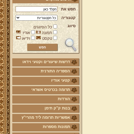
חפש את
קטגוריה
סיווג
כל הסיווגים
תמונה
אודיו
טקסט
וידיאו
דרשות שיעורים וקטעי וידאו
הספריה התורנית
קטעי אודיו
תרומה בכרטיס אשראי
הורדות
בנות ק"ק תימן
אפשריות תרומה ליד מהרי"ץ
תמונות מספרות