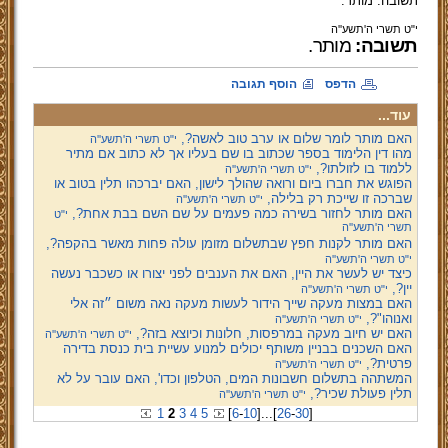
תשובה: מותר.
י"ט תשרי ה'תשע''ה
תשובה:
מותר.
הדפס
הוסף תגובה
עוד...
האם מותר לומר שלום או ערב טוב לאשה?,
י"ט תשרי ה'תשע''ה
מהו דין הלימוד בספר שכתוב בו שם בעליו אך לא כתוב אם מתיר
ללמוד בו לזולתו?,
י"ט תשרי ה'תשע''ה
הפוגש את חברו ביום ורואה שהולך לישון, האם יברכהו תלין בטוב או
שברכה זו שייכת רק בלילה,
י"ט תשרי ה'תשע''ה
האם מותר לחזור בשירה כמה פעמים על שם השם בבת אחת?,
י"ט
תשרי ה'תשע''ה
האם מותר לקנות חפץ שבתשלום מזומן עולה פחות מאשר בהקפה?,
י"ט תשרי ה'תשע''ה
כיצד יש לעשר את היין, האם את הענבים לפני יצורו או כשכבר נעשה
יין?,
י"ט תשרי ה'תשע''ה
האם במצות מעקה שייך הידור לעשות מעקה נאה משום ״זה אלי
ואנוהו"?,
י"ט תשרי ה'תשע''ה
האם יש חיוב מעקה במרפסות, חלונות וכיוצא בזה?,
י"ט תשרי ה'תשע''ה
האם השכנים בבניין משותף יכולים למנוע עשיית בית כנסת בדירה
פרטית?,
י"ט תשרי ה'תשע''ה
המשתהה בתשלום חשבונות המים, הטלפון וכדו', האם עובר על לא
תלין פעולת שכיר?,
י"ט תשרי ה'תשע''ה
1
2
3
4
5
[
6
-
10
]
...
[
26
-
30
]