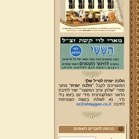
הלכה יומית למייל שלך
המעוניינים לקבל "
הלכה יומית
" מתוך
ספרי "שלחן ערוך המקוצר" ישיר לתיבת
הדואר האלקטרונית מידי יום ביומו בלי
נדר, נא לשלוח בקשת הצטרפות
לתיבה:
or@shtaygen.co.il
כניסה לחברים רשומים