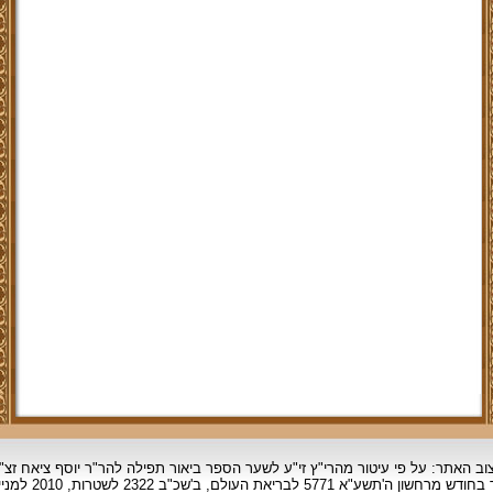
וב האתר: על פי עיטור מהרי"ץ זי"ע לשער הספר ביאור תפילה להר"ר יוסף ציאח זצ"
ד בחודש מרחשון
ה'תשע"א 5771 לבריאת העולם, ב'שכ"ב 2322 לשטרות, 2010 למניינם.