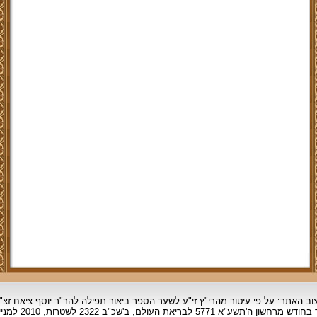
וב האתר: על פי עיטור מהרי"ץ זי"ע לשער הספר ביאור תפילה להר"ר יוסף ציאח זצ"
ד בחודש מרחשון
ה'תשע"א 5771 לבריאת העולם, ב'שכ"ב 2322 לשטרות, 2010 למניינם.