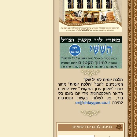
הלכה יומית למייל שלך
המעוניינים לקבל "
הלכה יומית
" מתוך
ספרי "שלחן ערוך המקוצר" ישיר לתיבת
הדואר האלקטרונית מידי יום ביומו בלי
נדר, נא לשלוח בקשת הצטרפות
לתיבה:
or@shtaygen.co.il
כניסה לחברים רשומים