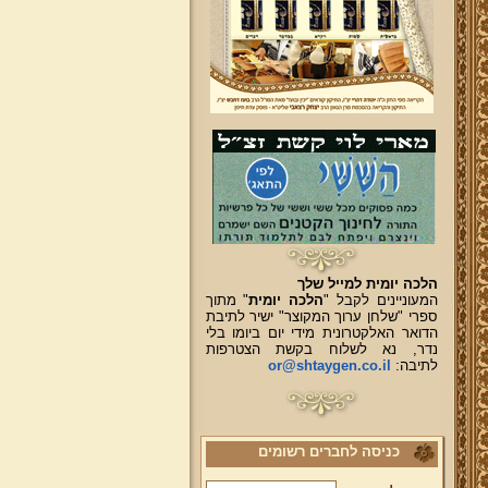
הלכה יומית למייל שלך
המעוניינים לקבל "
הלכה יומית
" מתוך
ספרי "שלחן ערוך המקוצר" ישיר לתיבת
הדואר האלקטרונית מידי יום ביומו בלי
נדר, נא לשלוח בקשת הצטרפות
לתיבה:
or@shtaygen.co.il
כניסה לחברים רשומים