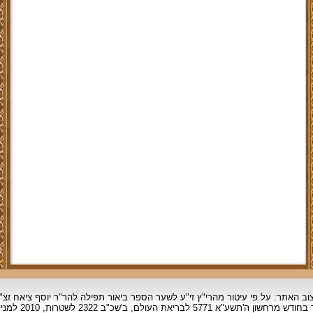
וב האתר: על פי עיטור מהרי"ץ זי"ע לשער הספר ביאור תפילה להר"ר יוסף ציאח זצ"
ד בחודש מרחשון
ה'תשע"א 5771 לבריאת העולם, ב'שכ"ב 2322 לשטרות, 2010 למניינם.