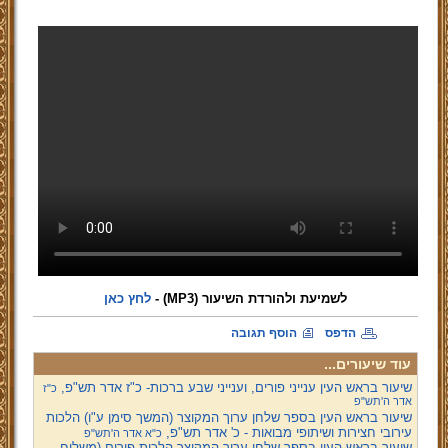
לשמיעת ולהורדת השיעור (MP3)
-
לחץ כאן
הדפס
הוסף תגובה
עוד שיעורים...
שיעור בראש העין ענייני פורים, וענייני שבע ברכות- כ"ז אדר תש"פ,
כ"ז
אדר ה'תש"פ
שיעור בראש העין בספר שלחן ערוך המקוצר (המשך סימן ע"ו) הלכות
עירובי חצירות ושיתופי מבואות - כ' אדר תש"פ,
כ"א אדר ה'תש"פ
שיעור בראש העין בספר שלחן ערוך המקוצר הלכות פורים (משלוח