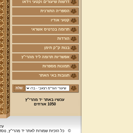
דרשות שיעורים וקטעי וידאו
הספריה התורנית
קטעי אודיו
תרומה בכרטיס אשראי
הורדות
בנות ק"ק תימן
אפשריות תרומה ליד מהרי"ץ
תמונות מספרות
תגובות באי האתר
עכשיו באתר יד מהרי"ץ
1050 אורחים
עיצ
©
כל הזכיות שמורות לאתר יד מהרי"ץ, נוס