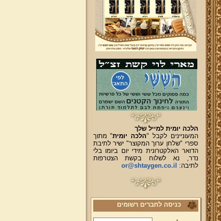
הלכה יומית למייל שלך
המעוניינים לקבל "
הלכה יומית
" מתוך
ספרי "שלחן ערוך המקוצר" ישיר לתיבת
הדואר האלקטרונית מידי יום ביומו בלי
נדר, נא לשלוח בקשת הצטרפות
לתיבה:
or@shtaygen.co.il
כניסה לחברים רשומים