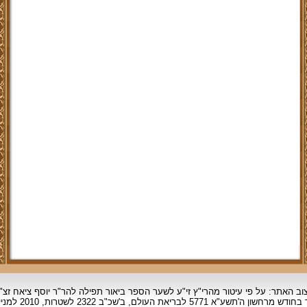
וב האתר: על פי עיטור מהרי"ץ זי"ע לשער הספר ביאור תפילה להר"ר יוסף ציאח זצ"
ד בחודש מרחשון
ה'תשע"א 5771 לבריאת העולם, ב'שכ"ב 2322 לשטרות, 2010 למניינם.