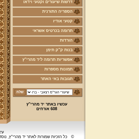
דרשות שיעורים וקטעי וידאו
הספריה התורנית
קטעי אודיו
תרומה בכרטיס אשראי
הורדות
בנות ק"ק תימן
אפשריות תרומה ליד מהרי"ץ
תמונות מספרות
תגובות באי האתר
עכשיו באתר יד מהרי"ץ
608 אורחים
עיצ
©
כל הזכיות שמורות לאתר יד מהרי"ץ, נוס