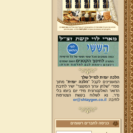
הלכה יומית למייל שלך
המעוניינים לקבל "
הלכה יומית
" מתוך
ספרי "שלחן ערוך המקוצר" ישיר לתיבת
הדואר האלקטרונית מידי יום ביומו בלי
נדר, נא לשלוח בקשת הצטרפות
לתיבה:
or@shtaygen.co.il
כניסה לחברים רשומים