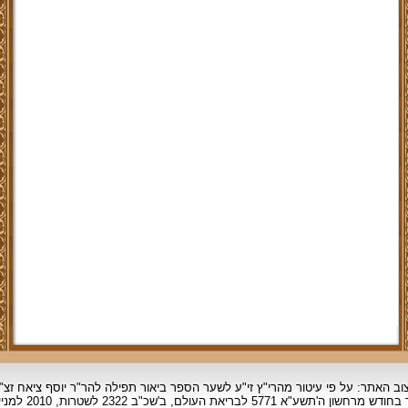
וב האתר: על פי עיטור מהרי"ץ זי"ע לשער הספר ביאור תפילה להר"ר יוסף ציאח זצ"
ד בחודש מרחשון
ה'תשע"א 5771 לבריאת העולם, ב'שכ"ב 2322 לשטרות, 2010 למניינם.