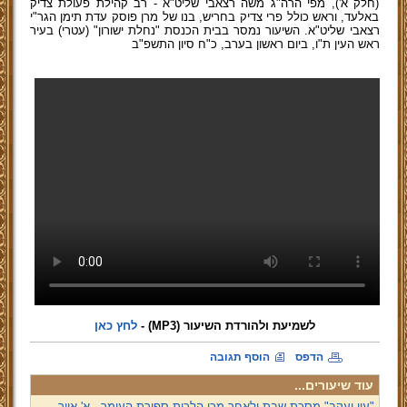
(חלק א'), מפי הרה"ג משה רצאבי שליט"א - רב קהילת פעולת צדיק
באלעד, וראש כולל פרי צדיק בחריש, בנו של מרן פוסק עדת תימן הגר"י
רצאבי שליט"א. השיעור נמסר בבית הכנסת "נחלת ישורון" (עטרי) בעיר
ראש העין ת"ו, ביום ראשון בערב, כ"ח סיון התשפ"ב
לשמיעת ולהורדת השיעור (MP3)
-
לחץ כאן
הדפס
הוסף תגובה
עוד שיעורים...
"עין יעקב" מסכת שבת ולאחר מכן הלכות ספירת העומר - א' אייר