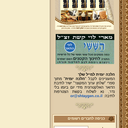
הלכה יומית למייל שלך
המעוניינים לקבל "
הלכה יומית
" מתוך
ספרי "שלחן ערוך המקוצר" ישיר לתיבת
הדואר האלקטרונית מידי יום ביומו בלי
נדר, נא לשלוח בקשת הצטרפות
לתיבה:
or@shtaygen.co.il
כניסה לחברים רשומים