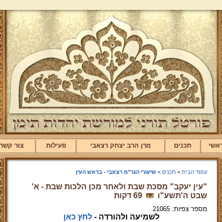
אשי
תכנים
מרן הרב יצחק רצאבי
פעילות
צור קשר
עמוד הבית
>
תכנים
>
שיעורי הגר"מ רצאבי - בראש העין
"עין יעקב" מסכת שבת ולאחר מכן הלכות שבת - א'
שבט ה'תשע"ו
69 דקות
מספר צפיות: 21065
לשמיעה ולהורדה -
לחץ כאן