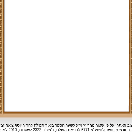
וב האתר: על פי עיטור מהרי"ץ זי"ע לשער הספר ביאור תפילה להר"ר יוסף ציאח זצ"
ד בחודש מרחשון
ה'תשע"א 5771 לבריאת העולם, ב'שכ"ב 2322 לשטרות, 2010 למניינם.