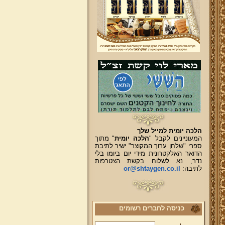
הלכה יומית למייל שלך
המעוניינים לקבל "
הלכה יומית
" מתוך
ספרי "שלחן ערוך המקוצר" ישיר לתיבת
הדואר האלקטרונית מידי יום ביומו בלי
נדר, נא לשלוח בקשת הצטרפות
לתיבה:
or@shtaygen.co.il
כניסה לחברים רשומים