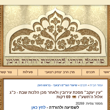
אשי
תכנים
מרן הרב יצחק רצאבי
פעילות
צור קשר
עמוד הבית
>
תכנים
>
שיעורי הגר"מ רצאבי - בראש העין
"עין יעקב" מסכת עירובין ולאחר מכן הלכות שבת - כ"ג
אלול ה'תשע"ו
69 דקות
מספר צפיות: 20269
לשמיעה ולהורדה -
לחץ כאן