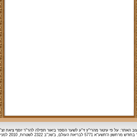
וב האתר: על פי עיטור מהרי"ץ זי"ע לשער הספר ביאור תפילה להר"ר יוסף ציאח זצ"
ד בחודש מרחשון
ה'תשע"א 5771 לבריאת העולם, ב'שכ"ב 2322 לשטרות, 2010 למניינם.