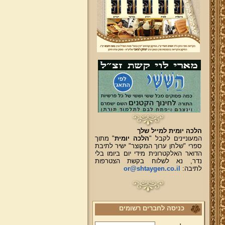
הלכה יומית למייל שלך
המעוניינים לקבל "
הלכה יומית
" מתוך
ספרי "שלחן ערוך המקוצר" ישיר לתיבת
הדואר האלקטרונית מידי יום ביומו בלי
נדר, נא לשלוח בקשת הצטרפות
לתיבה:
or@shtaygen.co.il
כניסה לחברים רשומים