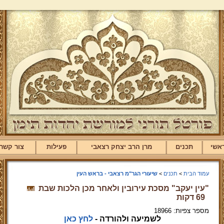
אשי
תכנים
מרן הרב יצחק רצאבי
פעילות
צור קשר
עמוד הבית
>
תכנים
>
שיעורי הגר"מ רצאבי - בראש העין
"עין יעקב" מסכת עירובין ולאחר מכן הלכות שבת
69 דקות
מספר צפיות: 18966
לשמיעה ולהורדה -
לחץ כאן