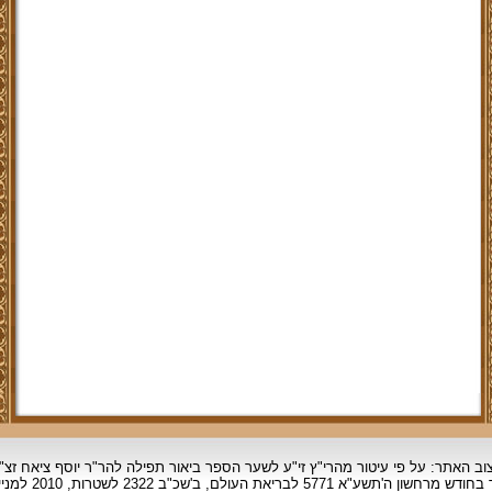
וב האתר: על פי עיטור מהרי"ץ זי"ע לשער הספר ביאור תפילה להר"ר יוסף ציאח זצ"
ד בחודש מרחשון
ה'תשע"א 5771 לבריאת העולם, ב'שכ"ב 2322 לשטרות, 2010 למניינם.