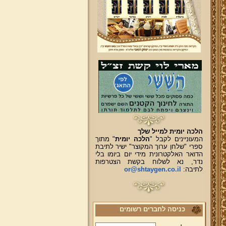
הלכה יומית למייל שלך
המעוניינים לקבל "
הלכה יומית
" מתוך
ספרי "שלחן ערוך המקוצר" ישיר לתיבת
הדואר האלקטרונית מידי יום ביומו בלי
נדר, נא לשלוח בקשת הצטרפות
לתיבה:
or@shtaygen.co.il
כניסה לחברים רשומים