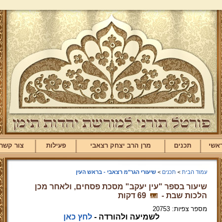
אשי
תכנים
מרן הרב יצחק רצאבי
פעילות
צור קשר
עמוד הבית
>
תכנים
>
שיעורי הגר"מ רצאבי - בראש העין
שיעור בספר "עין יעקב" מסכת פסחים, ולאחר מכן
הלכות שבת -
69 דקות
מספר צפיות: 20753
לשמיעה ולהורדה -
לחץ כאן