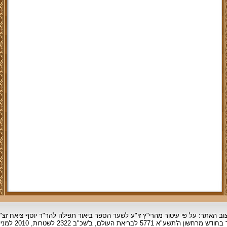
וב האתר: על פי עיטור מהרי"ץ זי"ע לשער הספר ביאור תפילה להר"ר יוסף ציאח זצ"
ד בחודש מרחשון
ה'תשע"א 5771 לבריאת העולם, ב'שכ"ב 2322 לשטרות, 2010 למניינם.