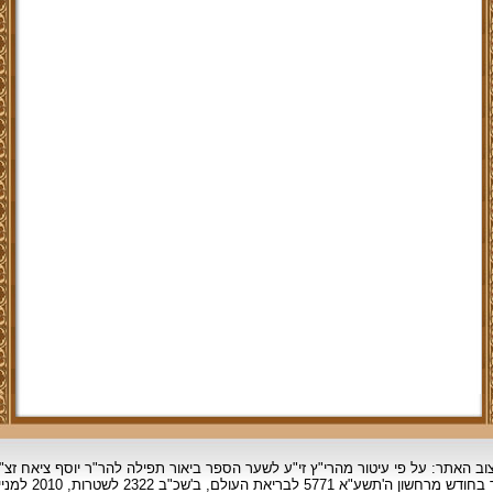
וב האתר: על פי עיטור מהרי"ץ זי"ע לשער הספר ביאור תפילה להר"ר יוסף ציאח זצ"
ד בחודש מרחשון
ה'תשע"א 5771 לבריאת העולם, ב'שכ"ב 2322 לשטרות, 2010 למניינם.