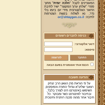
המעוניינים לקבל "
הלכה יומית
" מתוך
ספרי "שלחן ערוך המקוצר" ישיר לתיבת
הדואר האלקטרונית מידי יום ביומו בלי
נדר, נא לשלוח בקשת הצטרפות
לתיבה:
or@shtaygen.co.il
כניסה לחברים רשומים
דואר אלקטרוני:
סיסמא:
להרשמה
הכנס אותי אוטמטית בפעם הבאה
הודעה חשובה
על פי הוראת מרן הגאון הרב יצחק
רצאבי שליט"א וגדולי התורה והפוסקים,
השימוש באינטרנט הינו לצורך בלבד,
ובחיבור לאינטרנט כשר ומבוקר. כל
חיבור אחר מהוה סכנה רוחנית וחינוכית.