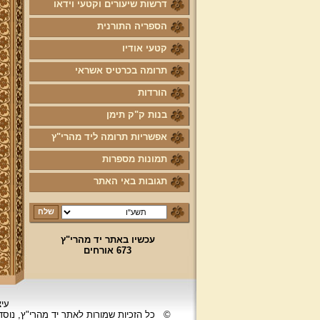
דרשות שיעורים וקטעי וידאו
הספריה התורנית
קטעי אודיו
תרומה בכרטיס אשראי
הורדות
בנות ק"ק תימן
אפשריות תרומה ליד מהרי"ץ
תמונות מספרות
תגובות באי האתר
עכשיו באתר יד מהרי"ץ
673 אורחים
עיצ
©
כל הזכיות שמורות לאתר יד מהרי"ץ, נוס