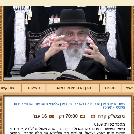
אשי
תכנים
מרן הרב יצחק רצאבי
פעילות
צור קשר
עמוד הבית
>
מרן הרב יצחק רצאבי
>
תורת מרן שליט"א
>
השיעור השבועי
>
וידאו
וטקסט
>
תשע"ו
מוצש"ק קרח
70:00 דק'
16 עמ'
מספר צפיות: 8169
נושאי השיעור: דעת הגאון הגדול רבי בן ציון אבא שאול זצ"ל בעניין מנהגי
יהדות תימן בארץ ישראל, והערות מרן שליט"א על חלק מדבריו. המשך