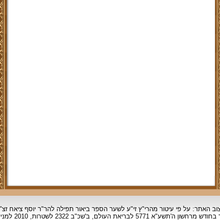
וב האתר: על פי עיטור מהרי"ץ זי"ע לשער הספר ביאור תפילה להר"ר יוסף ציאח זצ"
ד בחודש מרחשון
ה'תשע"א 5771 לבריאת העולם, ב'שכ"ב 2322 לשטרות, 2010 למניינם.