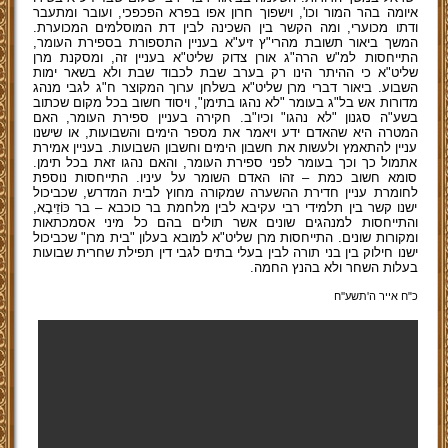
איומה בהר המור וכו', וישפוך חרון אפו בפרא הפכפכי, ועובר ומתעבר
ודתו מכוערי, ומה הקשר בין השכינה לבין דת המוסלמים המכוערת.
המשך ביאור תשובת מהרי"ץ זיע"א בעניין התספורת בספירת העומר,
התייחסות למ"ש הרה"ג אורן צדוק שליט"א בעניין זה, ומסקנת מרן
שליט"א כי ההיתר הינו רק בערב שבת לכבוד שבת ולא בשאר ימות
השבוע. ביאור דברי מרן שליט"א בשלחן ערוך המקוצר ח"ג לגבי מנהג
מדורות אש בל"ג בעומר "לא נהגו בתימן", ויסוד חשוב בכל מקום שכתוב
בשע"ה סגנון "לא נהגו" וכיו"ב. חקירה בעניין ספירת העומר, האם
המטרה היא שהאדם ידע ויאמר את מספר הימים והשבועות, או שישנו
עניין להתאמץ ולעשות את חשבון הימים וחשבון השבועות. בעניין אמירת
אתמול כך וכך בעומר לפני ספירת העומר, והאם נהגו זאת בכל תימן.
סומא חשוב כמת – זהו האדם השומר על עיניו. התייחסות נוספת
לחומרת עניין חדירת ההשערה שמקורה מחוץ לבית המדרש, שכביכול
ישנו קשר בין תלמידי רבי עקיבא לבין מלחמת בר כוכבא – בר כּוֹזֵיבָא,
והתייחסות למנהגים שונים אשר תולים בהם כל מיני אסמכתאות
ומקורות שונים. התייחסות מרן שליט"א למובא בעלון "בית מרן" שכביכול
ישנו חילוק בין בני תורה לבין בעלי בתים לגבי דין תפילת שחרית שבועות
בעלות השחר ולא בהנץ החמה.
כ"ח אייר ה'תשע''ח