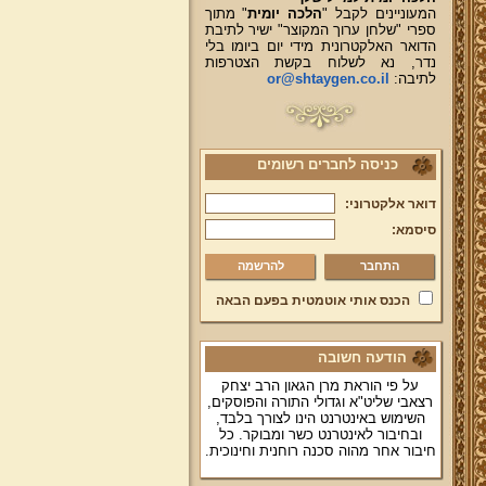
המעוניינים לקבל "
הלכה יומית
" מתוך
ספרי "שלחן ערוך המקוצר" ישיר לתיבת
הדואר האלקטרונית מידי יום ביומו בלי
נדר, נא לשלוח בקשת הצטרפות
לתיבה:
or@shtaygen.co.il
כניסה לחברים רשומים
דואר אלקטרוני:
סיסמא:
להרשמה
הכנס אותי אוטמטית בפעם הבאה
הודעה חשובה
על פי הוראת מרן הגאון הרב יצחק
רצאבי שליט"א וגדולי התורה והפוסקים,
השימוש באינטרנט הינו לצורך בלבד,
ובחיבור לאינטרנט כשר ומבוקר. כל
חיבור אחר מהוה סכנה רוחנית וחינוכית.