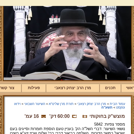
אשי
תכנים
מרן הרב יצחק רצאבי
פעילות
צור קשר
עמוד הבית
>
מרן הרב יצחק רצאבי
>
תורת מרן שליט"א
>
השיעור השבועי
>
וידאו
וטקסט
>
תשע"ח
מוצש"ק בחוקותי
60:00 דק'
16 עמ'
מספר צפיות: 5842
נושאי השיעור: דברי השל"ה הק' בעניין טעם הוספת חומרות וסייגים בעם
ישראל במשך הדורות. השלמה בביאור דברי רבי' שלום שבזי זיע"א בשירו