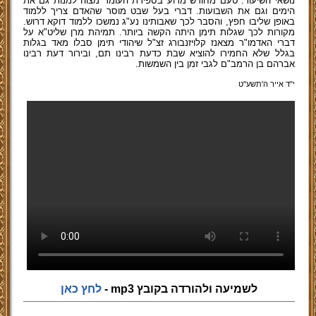
נושאי השיעור: טעם מחודש מדוע בספירת העומר מצוה למנות גם את
הימים וגם את השבועות. דברי בעל שבט מוסר שהאדם צריך ללמוד
באופן שליבו חפץ, והסבר לכך שאבותינו נע"ג נמשכו ללמוד דוקא דרוש.
מקורות לכך שגלות תימן היתה הקשה ביותר. תמיהת מרן שליט"א על
דברי האדמו"ר מצאנז קלויזנבורג זצ"ל שיהודי תימן סבלו מאד בגלות
בגלל שלא החמירו להוציא שבת כדעת רבינו תם, ובירור דעת רבינו
אברהם בן הרמב"ם לגבי זמן בין השמשות.
י"ד אייר ה'תשע''ט
לשמיעה ולהורדה בקובץ mp3 -
לחץ כאן