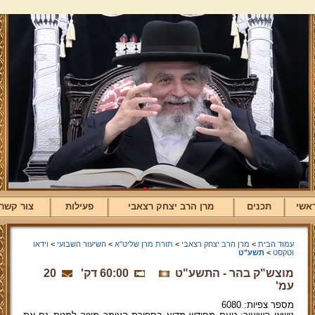
אשי
תכנים
מרן הרב יצחק רצאבי
פעילות
צור קשר
עמוד הבית
>
מרן הרב יצחק רצאבי
>
תורת מרן שליט"א
>
השיעור השבועי
>
וידאו
וטקסט
>
תשע"ט
מוצש"ק בהר - התשע"ט
60:00 דק'
20
עמ'
מספר צפיות: 6080