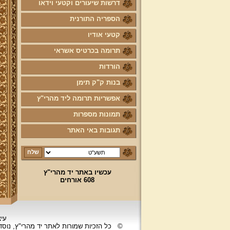
דרשות שיעורים וקטעי וידאו
הספריה התורנית
קטעי אודיו
תרומה בכרטיס אשראי
הורדות
בנות ק"ק תימן
אפשריות תרומה ליד מהרי"ץ
תמונות מספרות
תגובות באי האתר
עכשיו באתר יד מהרי"ץ
608 אורחים
עיצ
©
כל הזכיות שמורות לאתר יד מהרי"ץ, נוס