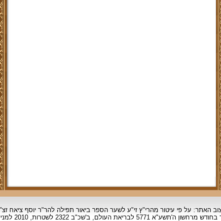
וב האתר: על פי עיטור מהרי"ץ זי"ע לשער הספר ביאור תפילה להר"ר יוסף ציאח זצ"
ד בחודש מרחשון
ה'תשע"א 5771 לבריאת העולם, ב'שכ"ב 2322 לשטרות, 2010 למניינם.