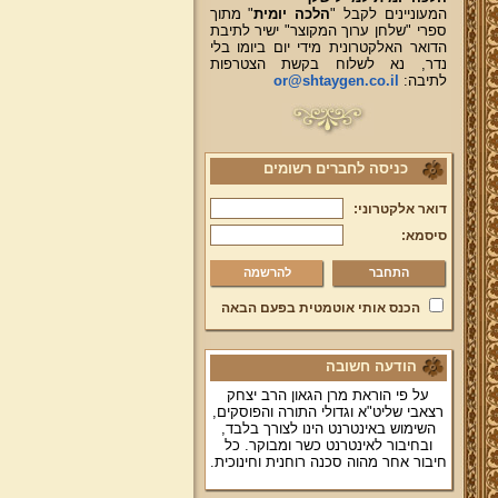
המעוניינים לקבל "
הלכה יומית
" מתוך
ספרי "שלחן ערוך המקוצר" ישיר לתיבת
הדואר האלקטרונית מידי יום ביומו בלי
נדר, נא לשלוח בקשת הצטרפות
לתיבה:
or@shtaygen.co.il
כניסה לחברים רשומים
דואר אלקטרוני:
סיסמא:
להרשמה
הכנס אותי אוטמטית בפעם הבאה
הודעה חשובה
על פי הוראת מרן הגאון הרב יצחק
רצאבי שליט"א וגדולי התורה והפוסקים,
השימוש באינטרנט הינו לצורך בלבד,
ובחיבור לאינטרנט כשר ומבוקר. כל
חיבור אחר מהוה סכנה רוחנית וחינוכית.