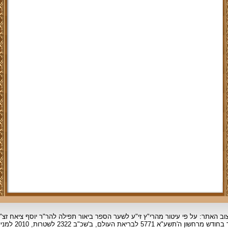
וב האתר: על פי עיטור מהרי"ץ זי"ע לשער הספר ביאור תפילה להר"ר יוסף ציאח זצ"
ד בחודש מרחשון
ה'תשע"א 5771 לבריאת העולם, ב'שכ"ב 2322 לשטרות, 2010 למניינם.