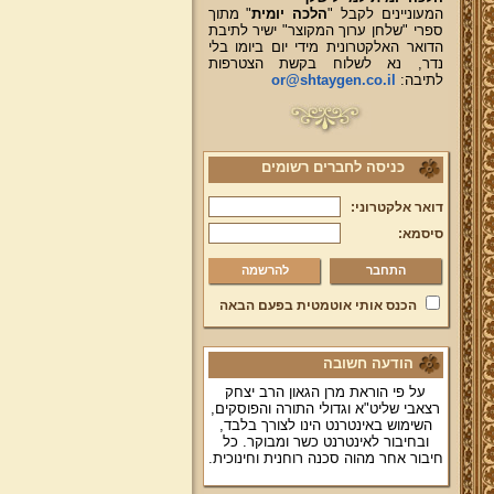
המעוניינים לקבל "
הלכה יומית
" מתוך
ספרי "שלחן ערוך המקוצר" ישיר לתיבת
הדואר האלקטרונית מידי יום ביומו בלי
נדר, נא לשלוח בקשת הצטרפות
לתיבה:
or@shtaygen.co.il
כניסה לחברים רשומים
דואר אלקטרוני:
סיסמא:
להרשמה
הכנס אותי אוטמטית בפעם הבאה
הודעה חשובה
על פי הוראת מרן הגאון הרב יצחק
רצאבי שליט"א וגדולי התורה והפוסקים,
השימוש באינטרנט הינו לצורך בלבד,
ובחיבור לאינטרנט כשר ומבוקר. כל
חיבור אחר מהוה סכנה רוחנית וחינוכית.