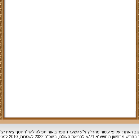
וב האתר: על פי עיטור מהרי"ץ זי"ע לשער הספר ביאור תפילה להר"ר יוסף ציאח זצ"
ד בחודש מרחשון
ה'תשע"א 5771 לבריאת העולם, ב'שכ"ב 2322 לשטרות, 2010 למניינם.