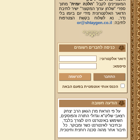
המעוניינים לקבל "
הלכה יומית
" מתוך
ספרי "שלחן ערוך המקוצר" ישיר לתיבת
הדואר האלקטרונית מידי יום ביומו בלי
נדר, נא לשלוח בקשת הצטרפות
לתיבה:
or@shtaygen.co.il
כניסה לחברים רשומים
דואר אלקטרוני:
סיסמא:
להרשמה
הכנס אותי אוטמטית בפעם הבאה
הודעה חשובה
על פי הוראת מרן הגאון הרב יצחק
רצאבי שליט"א וגדולי התורה והפוסקים,
השימוש באינטרנט הינו לצורך בלבד,
ובחיבור לאינטרנט כשר ומבוקר. כל
חיבור אחר מהוה סכנה רוחנית וחינוכית.