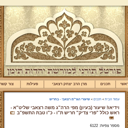
אשי
תכנים
מרן הרב יצחק רצאבי
פעילות
צור קשר
עמוד הבית
>
תכנים
>
שיעורי הגר"מ רצאבי - בחריש
וידיאו! שיעור (בעיון) מפי הרה"ג משה רצאבי שליט"א -
ראש כולל "פרי צדיק" חריש ת"ו - כ"ו טבת התשפ"ב
מספר צפיות: 6122