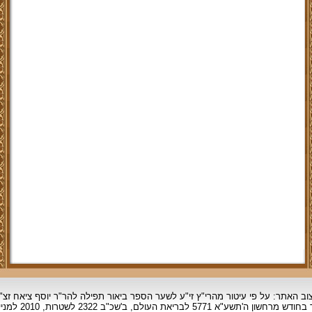
וב האתר: על פי עיטור מהרי"ץ זי"ע לשער הספר ביאור תפילה להר"ר יוסף ציאח זצ"
ד בחודש מרחשון
ה'תשע"א 5771 לבריאת העולם, ב'שכ"ב 2322 לשטרות, 2010 למניינם.