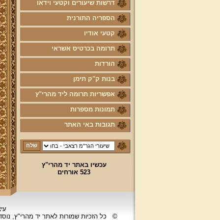
דרשות שיעורים וקטעי וידאו
הספריה התורנית
קטעי אודיו
תרומה בכרטיס אשראי
הורדות
בנות ק"ק תימן
אפשריות תרומה ליד מהרי"ץ
תמונות מספרות
תגובות באי האתר
עכשיו באתר יד מהרי"ץ
523 אורחים
עיצ
©
כל הזכיות שמורות לאתר יד מהרי"ץ, נוס