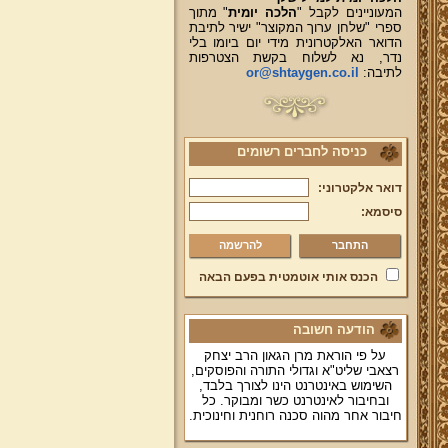
המעוניינים לקבל "
הלכה יומית
" מתוך
ספרי "שלחן ערוך המקוצר" ישיר לתיבת
הדואר האלקטרונית מידי יום ביומו בלי
נדר, נא לשלוח בקשת הצטרפות
לתיבה:
or@shtaygen.co.il
כניסה לחברים רשומים
דואר אלקטרוני:
סיסמא:
להרשמה
הכנס אותי אוטמטית בפעם הבאה
הודעה חשובה
על פי הוראת מרן הגאון הרב יצחק
רצאבי שליט"א וגדולי התורה והפוסקים,
השימוש באינטרנט הינו לצורך בלבד,
ובחיבור לאינטרנט כשר ומבוקר. כל
חיבור אחר מהוה סכנה רוחנית וחינוכית.