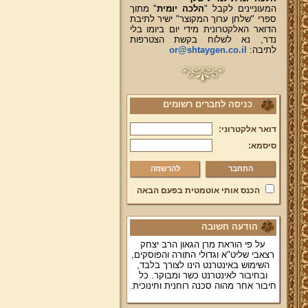
המעוניינים לקבל "
הלכה יומית
" מתוך
ספרי "שלחן ערוך המקוצר" ישיר לתיבת
הדואר האלקטרונית מידי יום ביומו בלי
נדר, נא לשלוח בקשת הצטרפות
לתיבה:
or@shtaygen.co.il
כניסה לחברים רשומים
דואר אלקטרוני:
סיסמא:
להרשמה
הכנס אותי אוטמטית בפעם הבאה
הודעה חשובה
על פי הוראת מרן הגאון הרב יצחק
רצאבי שליט"א וגדולי התורה והפוסקים,
השימוש באינטרנט הינו לצורך בלבד,
ובחיבור לאינטרנט כשר ומבוקר. כל
חיבור אחר מהוה סכנה רוחנית וחינוכית.