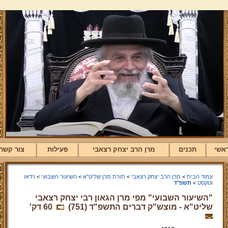
אשי
תכנים
מרן הרב יצחק רצאבי
פעילות
צור קשר
עמוד הבית
>
מרן הרב יצחק רצאבי
>
תורת מרן שליט"א
>
השיעור השבועי
>
וידאו
וטקסט
>
תשפ"ד
"השיעור השבועי" מפי מרן הגאון רבי יצחק רצאבי
שליט"א - מוצש"ק דברים התשפ"ד (751)
60 דק'