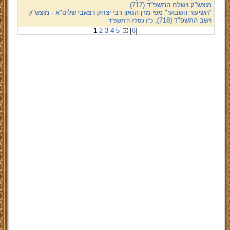
מוצש"ק וישלח התשפ"ד (717)
"השיעור השבועי" מפי מרן הגאון רבי יצחק רצאבי שליט"א - מוצש"ק
וישב התשפ"ד (718),
כ"ז כסליו ה'תשפ''ד
1
2
3
4
5
[
6
]