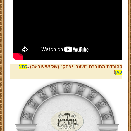
להורדת החוברת "שערי יצחק" (של שיעור זה) -
לחץ
כאן
!