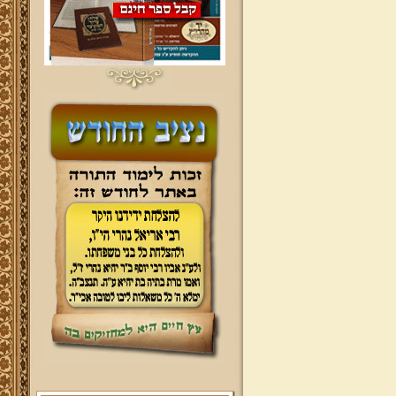
ברוכים הבאים לאתר מהרי"ץ
יד מהרי"ץ - פורטל תורני למורשת יהדות
תימן, האתר הרשמי להנצחת מורשתו
של גאון רבני תימן ותפארתם מהרי"ץ
זצוק"ל. באתר תמצאו גם תכנים תורניים
והלכתיים רבים של מרן הגאון הרב יצחק
רצאבי שליט"א - פוסק עדת תימן,
מחבר ספרי שלחן ערוך המקוצר ח"ח
ושו"ת עולת יצחק ג"ח ועוד, וכן תוכלו
לעיין ולהאזין ולצפות במבחר שיעורי
תורה, שו"ת, מאמרים, תמונות, וקבלת