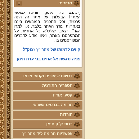
מידע אודות פעילות ק"ק תימן יע"א
מבזקים
(י'כוננם ע'ליון א'מן). הודעה לגולשי
האתר! הבעלות על אתר זה הינה
פרטית, וכל התכנים המובאים הינם
באחריות עורך האתר בלבד. אין למרן
הגר"י רצאבי שליט"א כל אחריות על
המתפרסם באתר, ואינו מודע לדברים
המפורסמים בו.
קווים לדמותו של מהרי"ץ זצוק"ל
פניה נרגשת אל אחינו בני עדת תימן
יע"א די בכל אתר ואתר
טופס הוראת קבע
דרשות שיעורים וקטעי וידאו
לוח לימוד "עמוד יומי" בספר הזוהר
הקדוש
הספריה התורנית
קול קורא לעמוד על משמר מסורת
קטעי אודיו
ק"ק תימן יע"א וחיזוקה
פרשת השבוע להאזנה מאת החזן
תרומה בכרטיס אשראי
ה"ה יהודה דהרי הי"ו
הורדות
הרשמה לקהילת מהרי"ץ
בנות ק"ק תימן
נוספו קטעי וידאו
אפשריות תרומה ליד מהרי"ץ
השיעור השבועי