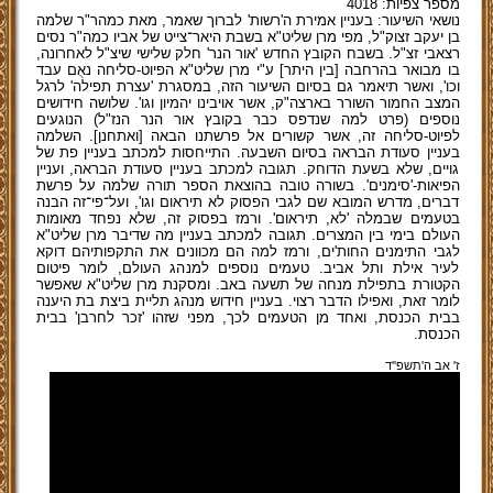
מספר צפיות: 4018
נושאי השיעור: בעניין אמירת ה'רשות' לברוך שאמר, מאת כמהר"ר שלמה
בן יעקב זצוק"ל, מפי מרן שליט"א בשבת היאר־צייט של אביו כמה"ר נסים
רצאבי זצ"ל. בשבח הקובץ החדש 'אור הנר' חלק שלישי שיצ"ל לאחרונה,
בו מבואר בהרחבה [בין היתר] ע"י מרן שליט"א הפיוט-סליחה נאֻם עבד
וכו', ואשר תיאמר גם בסיום השיעור הזה, במסגרת 'עצרת תפילה' לרגל
המצב החמור השורר בארצה"ק, אשר אויבינו יהמיון וגו'. שלושה חידושים
נוספים (פרט למה שנדפס כבר בקובץ אור הנר הנז"ל) הנוגעים
לפיוט-סליחה זה, אשר קשורים אל פרשתנו הבאה [ואתחנן]. השלמה
בעניין סעודת הבראה בסיום השבעה. התייחסות למכתב בעניין פת של
גויים, שלא בשעת הדוחק. תגובה למכתב בעניין סעודת הבראה, ועניין
הפיאות-'סימנים'. בשורה טובה בהוצאת הספר תורה שלמה על פרשת
דברים, מדרש המובא שם לגבי הפסוק לא תיראום וגו', ועל־פי־זה הבנה
בטעמים שבמלה 'לא, תיראום'. ורמז בפסוק זה, שלא נפחד מאומות
העולם בימי בין המצרים. תגובה למכתב בעניין מה שדיבר מרן שליט"א
לגבי התימנים החות'ים, ורמז למה הם מכוונים את התקפותיהם דוקא
לעיר אילת ותל אביב. טעמים נוספים למנהג העולם, לומר פיטום
הקטורת בתפילת מנחה של תשעה באב. ומסקנת מרן שליט"א שאפשר
לומר זאת, ואפילו הדבר רצוי. בעניין חידוש מנהג תליית ביצת בת היענה
בבית הכנסת, ואחד מן הטעמים לכך, מפני שזהו 'זכר לחרבן' בבית
הכנסת.
ז' אב ה'תשפ''ד