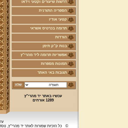
דרשות שיעורים וקטעי וידאו
הספריה התורנית
קטעי אודיו
תרומה בכרטיס אשראי
הורדות
בנות ק"ק תימן
אפשריות תרומה ליד מהרי"ץ
תמונות מספרות
תגובות באי האתר
עכשיו באתר יד מהרי"ץ
1289 אורחים
עיצ
©
כל הזכיות שמורות לאתר יד מהרי"ץ, נוס