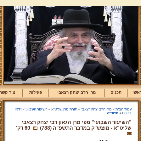
אשי
תכנים
מרן הרב יצחק רצאבי
פעילות
צור קשר
עמוד הבית
>
מרן הרב יצחק רצאבי
>
תורת מרן שליט"א
>
השיעור השבועי
>
וידאו
וטקסט
>
תשפ"ה
"השיעור השבועי" מפי מרן הגאון רבי יצחק רצאבי
שליט"א - מוצש"ק במדבר התשפ"ה (788)
60 דק'