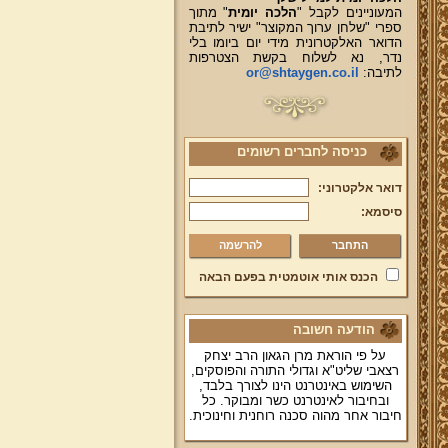
המעוניינים לקבל "
הלכה יומית
" מתוך
ספרי "שלחן ערוך המקוצר" ישיר לתיבת
הדואר האלקטרונית מידי יום ביומו בלי
נדר, נא לשלוח בקשת הצטרפות
לתיבה:
or@shtaygen.co.il
כניסה לחברים רשומים
דואר אלקטרוני:
סיסמא:
להרשמה
הכנס אותי אוטמטית בפעם הבאה
הודעה חשובה
על פי הוראת מרן הגאון הרב יצחק
רצאבי שליט"א וגדולי התורה והפוסקים,
השימוש באינטרנט הינו לצורך בלבד,
ובחיבור לאינטרנט כשר ומבוקר. כל
חיבור אחר מהוה סכנה רוחנית וחינוכית.