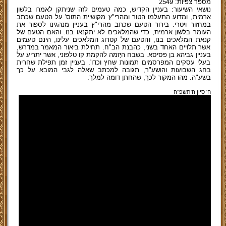
מספר צפיות: 2549
נושאי השיעור: בעניין הקדיש, כמה טעמים לזה שניתקן לאמרו בלשון
ארמית, ומדוע התעלמו הטור ומהרי"ץ מקושיית התוס' על הטעם שכתב
במחזור ויטרי. בירור הטעם שכתב מהרי"ץ בעניין מנהגינו לספור את
העומר בלשון ארמית, כדי שהמלאכים לא יתקנאו בנו. והאם הטעם של
קנאת המלאכים בנו, והטעם של קטרוג המלאכים עלינו, הינם טעמים
אשר תלויים האחד בשני, כהבנת הב"ח. תחילת ביאור המאמר במדרש,
בעניין גביהא בן פסיסא. בשבח היָזמה להקמת קו טלפוני, אשר יתריע על
בעלי עסקים המפרסמים תמונות שחץ וכדו'. בעניין זמן תפילת שחרית
בחג השבועות והושע"ר, תגובה למכתב שאלה לגבי המובא על כך
בשע"ה. מהו המקור לכך, שהחתן דומה למלך.
ח' סיון ה'תשפ''ה