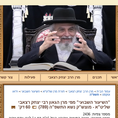
אשי
תכנים
מרן הרב יצחק רצאבי
פעילות
צור קשר
עמוד הבית
>
מרן הרב יצחק רצאבי
>
תורת מרן שליט"א
>
השיעור השבועי
>
וידאו
וטקסט
>
תשפ"ה
"השיעור השבועי" מפי מרן הגאון רבי יצחק רצאבי
שליט"א - מוצש"ק נשא התשפ"ה (789)
60 דק'
מספר צפיות: 2436