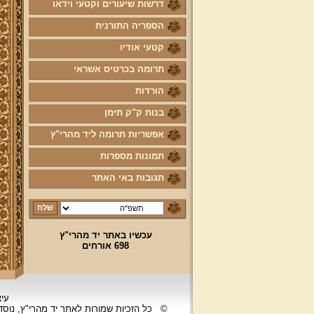
דרשות שיעורים וקטעי וידאו
הספריה התורנית
קטעי אודיו
תרומה בכרטיס אשראי
הורדות
בנות ק"ק תימן
אפשריות תרומה ליד מהרי"ץ
תמונות מספרות
תגובות באי האתר
עכשיו באתר יד מהרי"ץ
698 אורחים
עיצ
©
כל הזכיות שמורות לאתר יד מהרי"ץ, נוס