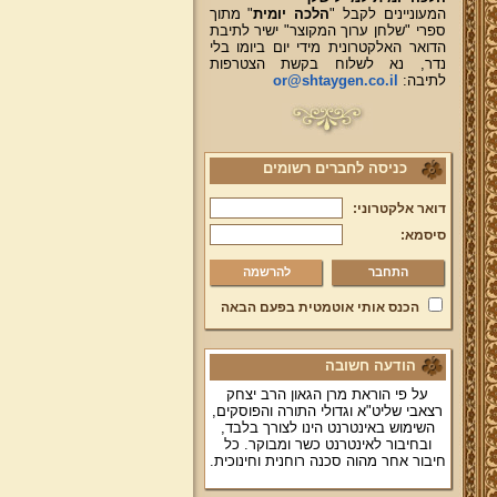
המעוניינים לקבל "
הלכה יומית
" מתוך
ספרי "שלחן ערוך המקוצר" ישיר לתיבת
הדואר האלקטרונית מידי יום ביומו בלי
נדר, נא לשלוח בקשת הצטרפות
לתיבה:
or@shtaygen.co.il
כניסה לחברים רשומים
דואר אלקטרוני:
סיסמא:
להרשמה
הכנס אותי אוטמטית בפעם הבאה
הודעה חשובה
על פי הוראת מרן הגאון הרב יצחק
רצאבי שליט"א וגדולי התורה והפוסקים,
השימוש באינטרנט הינו לצורך בלבד,
ובחיבור לאינטרנט כשר ומבוקר. כל
חיבור אחר מהוה סכנה רוחנית וחינוכית.