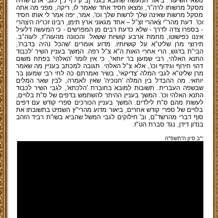
נושאי השיעור: ביאור המעשה שהובא בגמ' [ב"ק דף נ:] לגבי אדם שהיה
מסקל מרשותו לרה"ר, ומצאו חסיד אחד שאמר לו, ריקה, מפני מה אתה
מסקל מרשות שאינה שלך לרשות שלך וכו', אמר, יפה אמר לי אותו חסיד
וכו'. דעת מהר"י צ֗אהרי זצ"ל – אחד מגאוני ארץ תימן, רבינו זכריה היצהרי
- בספרו צדה לדרך - שלא כדעת רבים מן המפרשים - כי המעשה דלעיל
איננו כפישוטו, מחמת ארבע קושיות ששאל. והכוונה מהעוה"ז, לעוה"ב.
תירוצי מרן שליט"א על קושיותיו. מדוע אומרים 'שהכל נהיה בִּדברו',
הבי"ת בדגש, הרי אחרי האות ה"א צ"ל רפה. המשך בעניין השיר 'לכבוד
התנא האלהי, רבי שמעון בר יוחאי', כי אין לומר 'האלהַי' בפתח משום
דהוי חירוף וגידוף וכו', אלא צ"ל האלהִי. תגובה למכתב בעניין מה שאמר
מרן שליט"א לגבי המלה 'צדיקאי', בשיר ואמרתם כה לחי רבי שמעון בר
יוחאי. מה ההבדל בין המלה 'חנוכיה' שאין לאמרה, לבין שאר המלים
שבשפה העברית. תשובות לַמובא בחוברת 'הלכתא', לגבי השיר לכבוד
התנא האלהי וכו'. המשך בעניין ההיתר להשתמש בדפים של ס"ת בלויים,
לעשות מהם ס"ת לילדים. המשך בעניין הכורכים ספרי קודש עם דפים
בלויים של ספרי קודש אחרים, ביאור מדוע מהרי"ץ השמיט בתשובתו את
סוף דברי מהרשד"ם, וב' חילוקים לגבי המשל שהביא בשו"ת רביד הזהב
בנדון דידן, נגד סברת הט"ז.
י"ב סיון ה'תשפ''ה