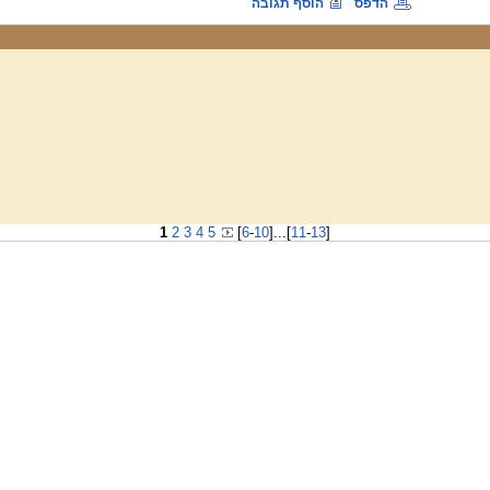
הדפס
הוסף תגובה
1
2
3
4
5
[
6
-
10
]
...
[
11
-
13
]