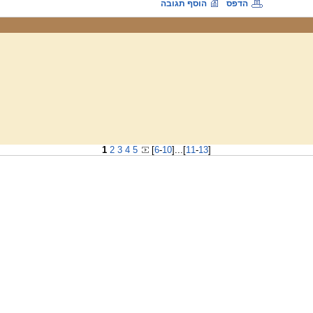
הדפס
הוסף תגובה
1
2
3
4
5
[
6
-
10
]
...
[
11
-
13
]