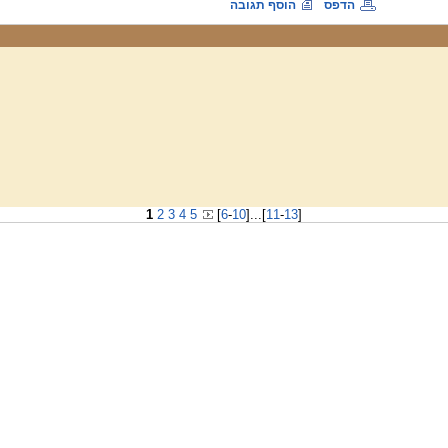
הדפס
הוסף תגובה
1
2
3
4
5
[
6
-
10
]
...
[
11
-
13
]