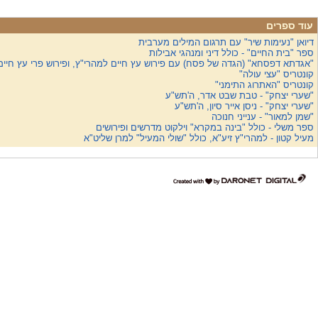
עוד ספרים
דיואן "נעימות שיר" עם תרגום המילים מערבית
ספר "בית החיים" - כולל דיני ומנהגי אבילות
"אגדתא דפסחא" (הגדה של פסח) עם פירוש עץ חיים למהרי"ץ, ופירוש פרי עץ חיים
קונטריס "עצי עולה"
קונטריס "האתרוג התימני"
"שערי יצחק" - טבת שבט אדר, ה'תש"ע
"שערי יצחק" - ניסן אייר סיון, ה'תש"ע
"שמן למאור" - ענייני חנוכה
ספר משלי - כולל "בינה במקרא" וילקוט מדרשים ופירושים
מעיל קטון - למהרי"ץ זיע"א, כולל "שולי המעיל" למרן שליט"א
דרונט
דיגיטל
-
בניית
אתרים,
בניית
אתרי
וורדפרס,
בניית
אתרי
סחר,
חנות
אינטרנטית,
פיתוח