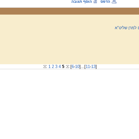
הדפס
הוסף תגובה
 למרן שליט"א
1
2
3
4
5
[
6
-
10
]
...
[
11
-
13
]