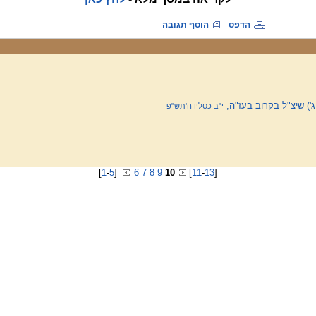
הדפס
הוסף תגובה
) שיצ"ל בקרוב בעז"ה,
י"ב כסליו ה'תש"פ
[
1
-
5
]
6
7
8
9
10
[
11
-
13
]