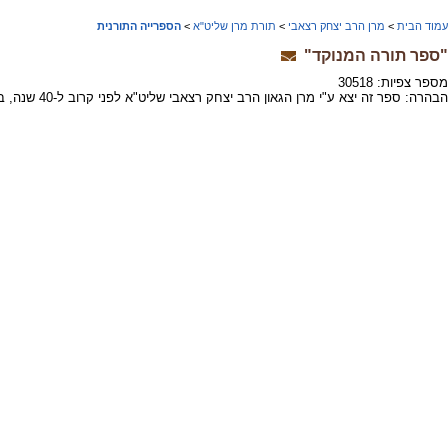
עמוד הבית
>
מרן הרב יצחק רצאבי
>
תורת מרן שליט"א
>
הספרייה התורנית
"ספר תורה המנוקד"
מספר צפיות: 30518
הבהרה: ספר זה יצא ע"י מרן הגאון הרב יצחק רצאבי שליט"א לפני קרוב ל-40 שנה, בהיותו פחות מבן 20, עוד בטרם עמד על טיבם האמיתי של חלק מהרבנים שהוזכרו בספר זה. לתשומת לב המעיין.