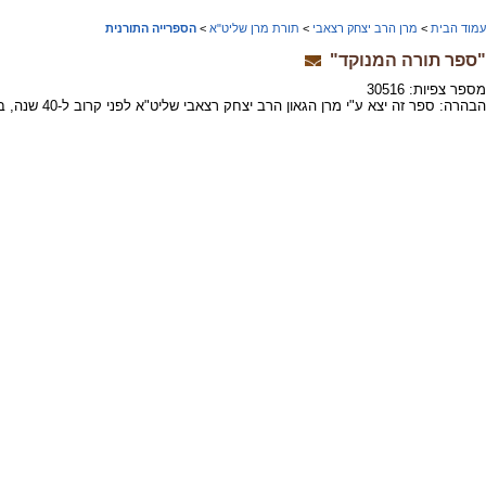
עמוד הבית
>
מרן הרב יצחק רצאבי
>
תורת מרן שליט"א
>
הספרייה התורנית
"ספר תורה המנוקד"
מספר צפיות: 30516
הבהרה: ספר זה יצא ע"י מרן הגאון הרב יצחק רצאבי שליט"א לפני קרוב ל-40 שנה, בהיותו פחות מבן 20, עוד בטרם עמד על טיבם האמיתי של חלק מהרבנים שהוזכרו בספר זה. לתשומת לב המעיין.