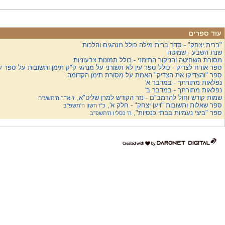
עוד ספרים
"ברית יצחק" - סדר ברית מילה כולל מנהגים והלכות
שנת השבע - שמיטה
מסורת השחיטה והניקור התימני - כולל תמונות צבעוניות
ספר אורח לצדיק - כולל ספר עין לא תשורני על מנהגי ק"ק תימן ותשובות על ספר ע
ספר "והצדיקו את הצדיק" האמת על מסורת תימן הקדומה
נפלאות מתורתך - במדבר א'
נפלאות מתורתך - במדבר ב'
שמות קודש וחול להרמב"ם - נזר הקודש למרן שליט"א,
ז' אדר ה'תשע''ח
ספר שאלות ותשובות "ויען יצחק" - חלק א',
כ"ז חשון ה'תשפ''ב
ספר "ביצי נעמיות בבתי כנסיות",
ה' כסליו ה'תשפ''ב
דרונט
דיגיטל
-
בניית
אתרים,
בניית
אתרי
וורדפרס,
בניית
אתרי
סחר,
חנות