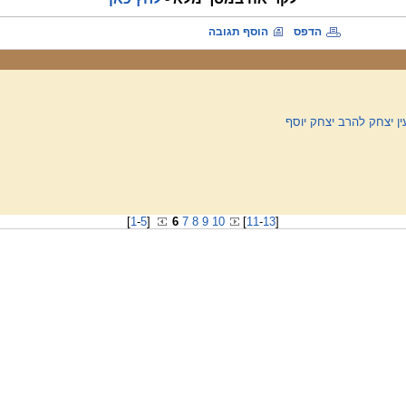
הדפס
הוסף תגובה
ין יצחק להרב יצחק יוסף
[
1
-
5
]
6
7
8
9
10
[
11
-
13
]