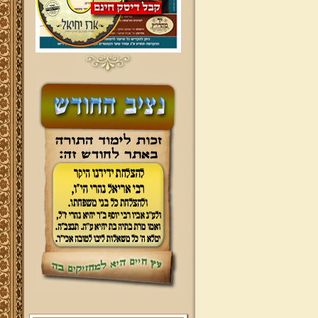
ברוכים הבאים לאתר מהרי"ץ
יד מהרי"ץ - פורטל תורני למורשת יהדות
תימן, האתר הרשמי להנצחת מורשתו
של גאון רבני תימן ותפארתם מהרי"ץ
זצוק"ל. באתר תמצאו גם תכנים תורניים
והלכתיים רבים של מרן הגאון הרב יצחק
רצאבי שליט"א - פוסק עדת תימן,
מחבר ספרי שלחן ערוך המקוצר ח"ח
ושו"ת עולת יצחק ג"ח ועוד, וכן תוכלו