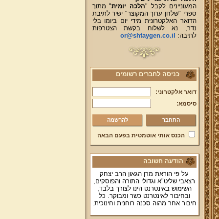
המעוניינים לקבל "
הלכה יומית
" מתוך
ספרי "שלחן ערוך המקוצר" ישיר לתיבת
הדואר האלקטרונית מידי יום ביומו בלי
נדר, נא לשלוח בקשת הצטרפות
לתיבה:
or@shtaygen.co.il
כניסה לחברים רשומים
דואר אלקטרוני:
סיסמא:
להרשמה
הכנס אותי אוטמטית בפעם הבאה
הודעה חשובה
על פי הוראת מרן הגאון הרב יצחק
רצאבי שליט"א וגדולי התורה והפוסקים,
השימוש באינטרנט הינו לצורך בלבד,
ובחיבור לאינטרנט כשר ומבוקר. כל
חיבור אחר מהוה סכנה רוחנית וחינוכית.