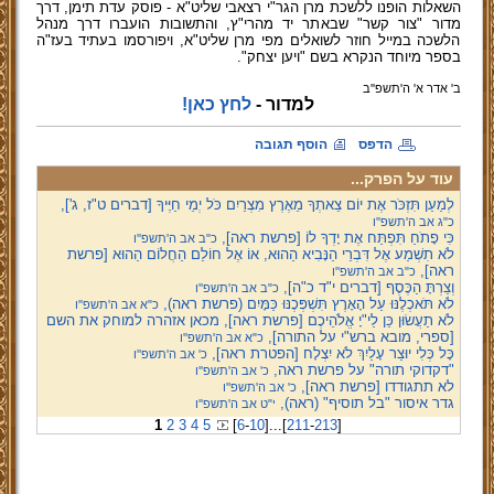
השאלות הופנו ללשכת מרן הגר"י רצאבי שליט"א - פוסק עדת תימן, דרך
מדור "צור קשר" שבאתר יד מהרי"ץ, והתשובות הועברו דרך מנהל
הלשכה במייל חוזר לשואלים מפי מרן שליט"א, ויפורסמו בעתיד בעז"ה
בספר מיוחד הנקרא בשם "ויען יצחק".
ב' אדר א' ה'תשפ''ב
למדור -
לחץ כאן!
הדפס
הוסף תגובה
עוד על הפרק...
לְמַעַן תִּזְכֹּר אֶת יוֹם צֵאתְךָ מֵאֶרֶץ מִצְרַיִם כֹּל יְמֵי חַיֶּיךָ [דברים ט"ז, ג'],
כ"ג אב ה'תשפ''ו
כִּי פָתֹחַ תִּפְתַּח אֶת יָדְךָ לוֹ [פרשת ראה],
כ"ב אב ה'תשפ''ו
לֹא תִשְׁמַע אֶל דִּבְרֵי הַנָּבִיא הַהוּא, אוֹ אֶל חוֹלֵם הַחֲלוֹם הַהוּא [פרשת
ראה],
כ"ב אב ה'תשפ''ו
וְצַרְתָּ הַכֶּסֶף [דברים י"ד כ"ה],
כ"ב אב ה'תשפ''ו
לֹא תֹּאכְלֶנּוּ עַל הָאָרֶץ תִּשְׁפְּכֶנּוּ כַּמָּיִם (פרשת ראה),
כ"א אב ה'תשפ''ו
לֹא תַעֲשׂוּן כֵּן לַי"יָ אֱלֹהֵיכֶם [פרשת ראה], מכאן אזהרה למוחק את השם
[ספרי, מובא ברש"י על התורה],
כ"א אב ה'תשפ''ו
כָּל כְּלִי יוּצַר עָלַיִךְ לֹא יִצְלָח [הפטרת ראה],
כ' אב ה'תשפ''ו
"דקדוקי תורה" על פרשת ראה,
כ' אב ה'תשפ''ו
לא תתגודדו [פרשת ראה],
כ' אב ה'תשפ''ו
גדר איסור "בל תוסיף" (ראה),
י"ט אב ה'תשפ''ו
1
2
3
4
5
[
6
-
10
]
...
[
211
-
213
]