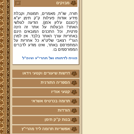
מבזקים
לעיין ולהאזין ולצפות במבחר שיעורי
תורה, שו"ת, מאמרים, תמונות, וקבלת
מידע אודות פעילות ק"ק תימן יע"א
(י'כוננם ע'ליון א'מן). הודעה לגולשי
האתר! הבעלות על אתר זה הינה
פרטית, וכל התכנים המובאים הינם
באחריות עורך האתר בלבד. אין למרן
הגר"י רצאבי שליט"א כל אחריות על
המתפרסם באתר, ואינו מודע לדברים
המפורסמים בו.
קווים לדמותו של מהרי"ץ זצוק"ל
פניה נרגשת אל אחינו בני עדת תימן
יע"א די בכל אתר ואתר
דרשות שיעורים וקטעי וידאו
טופס הוראת קבע
הספריה התורנית
לוח לימוד "עמוד יומי" בספר הזוהר
הקדוש
קטעי אודיו
קול קורא לעמוד על משמר מסורת
תרומה בכרטיס אשראי
ק"ק תימן יע"א וחיזוקה
הורדות
פרשת השבוע להאזנה מאת החזן
ה"ה יהודה דהרי הי"ו
בנות ק"ק תימן
הרשמה לקהילת מהרי"ץ
אפשריות תרומה ליד מהרי"ץ