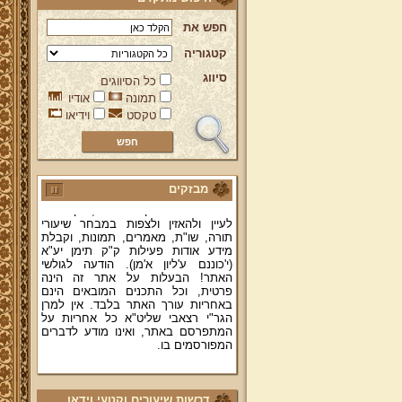
חפש את
קטגוריה
סיווג
כל הסיווגים
ברוכים הבאים לאתר מהרי"ץ
תמונה
אודיו
יד מהרי"ץ - פורטל תורני למורשת יהדות
טקסט
וידיאו
תימן, האתר הרשמי להנצחת מורשתו
של גאון רבני תימן ותפארתם מהרי"ץ
זצוק"ל. באתר תמצאו גם תכנים תורניים
והלכתיים רבים של מרן הגאון הרב יצחק
רצאבי שליט"א - פוסק עדת תימן,
מחבר ספרי שלחן ערוך המקוצר ח"ח
מבזקים
ושו"ת עולת יצחק ג"ח ועוד, וכן תוכלו
לעיין ולהאזין ולצפות במבחר שיעורי
תורה, שו"ת, מאמרים, תמונות, וקבלת
מידע אודות פעילות ק"ק תימן יע"א
(י'כוננם ע'ליון א'מן). הודעה לגולשי
האתר! הבעלות על אתר זה הינה
פרטית, וכל התכנים המובאים הינם
באחריות עורך האתר בלבד. אין למרן
הגר"י רצאבי שליט"א כל אחריות על
המתפרסם באתר, ואינו מודע לדברים
המפורסמים בו.
קווים לדמותו של מהרי"ץ זצוק"ל
פניה נרגשת אל אחינו בני עדת תימן
דרשות שיעורים וקטעי וידאו