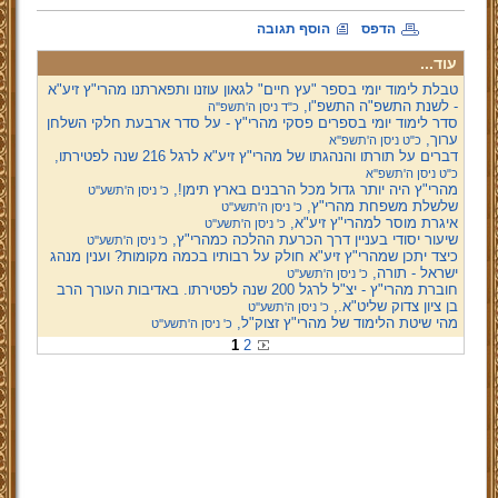
הדפס
הוסף תגובה
עוד...
טבלת לימוד יומי בספר "עץ חיים" לגאון עוזנו ותפארתנו מהרי"ץ זיע"א
- לשנת התשפ"ה התשפ"ו,
כ"ד ניסן ה'תשפ''ה
סדר לימוד יומי בספרים פסקי מהרי"ץ - על סדר ארבעת חלקי השלחן
ערוך,
כ"ט ניסן ה'תשפ''א
דברים על תורתו והנהגתו של מהרי"ץ זיע"א לרגל 216 שנה לפטירתו,
כ"ט ניסן ה'תשפ''א
מהרי"ץ היה יותר גדול מכל הרבנים בארץ תימן!,
כ' ניסן ה'תשע''ט
שלשלת משפחת מהרי"ץ,
כ' ניסן ה'תשע''ט
איגרת מוסר למהרי"ץ זיע"א,
כ' ניסן ה'תשע''ט
שיעור יסודי בעניין דרך הכרעת ההלכה כמהרי"ץ,
כ' ניסן ה'תשע''ט
כיצד יתכן שמהרי"ץ זיע"א חולק על רבותיו בכמה מקומות? וענין מנהג
ישראל - תורה,
כ' ניסן ה'תשע''ט
חוברת מהרי"ץ - יצ"ל לרגל 200 שנה לפטירתו. באדיבות העורך הרב
בן ציון צדוק שליט"א.,
כ' ניסן ה'תשע''ט
מהי שיטת הלימוד של מהרי"ץ זצוק"ל,
כ' ניסן ה'תשע''ט
1
2