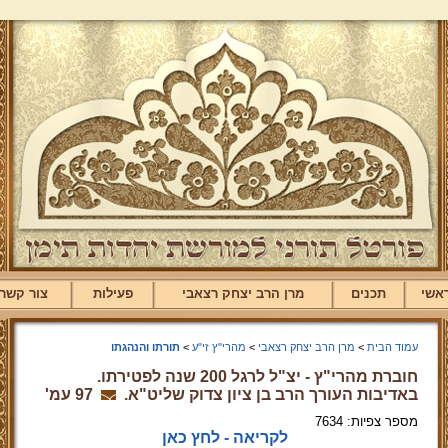
אשי
תכנים
מרן הרב יצחק רצאבי
פעילות
צור קשר
עמוד הבית
>
מרן הרב יצחק רצאבי
>
מהרי"ץ זי"ע
>
תורתו והנהגתו
חוברת מהרי"ץ - יצ"ל לרגל 200 שנה לפטירתו.
באדיבות העורך הרב בן ציון צדוק שליט"א.
97 עמ'
מספר צפיות: 7634
לקריאה - לחץ כאן