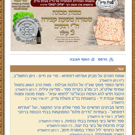
הדפס
הוסף תגובה
עוד..
שמות הזוכים על מבחן אגדתא דפסחא - פרי עץ חיים - ניסן התשפ"ב,
כ"ח ניסן ה'תשפ''ב
חדש! הספר פסקי שע"ה על הלכות אבילות - מאת הרב הגאון נתנאל
עומיסי שליט"א, רב ומו"צ בקרית ספר - מודיעין עילית,
ז' ניסן ה'תשפ''ב
היכונו! חדש לחג הפסח הבעל"ט! "לחמא עניא" - מצות מכונה ומצות
קשות עבודת יד - בהשגחת בד"צ פעולת צדיק,
י"ח אדר (אדר ב')
ה'תשפ''ב
חדש! מבחנים חודשיים על ספרי שלחן ערוך המקוצר, ועל "אגדתא
דפסחא" - בעמדות "נדרים פלוס" הממוקמות בבתי הכנסת ברחבי
הארץ,
ו' אדר א' ה'תשפ''ב
ספר חדש! ביצי נעמיות בבתי כנסיות,
ג' כסליו ה'תשפ''ב
קנייה מרוכזת של ביצי בת יענה,
כ"ו תמוז ה'תשפ''א
חדש! כרטיסי ‘ליל הסדר במסורת תימן’,
ו' ניסן ה'תשפ''א
בשורה משמחת!!!,
ז' טבת ה'תשפ''א