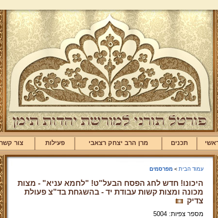
אשי
תכנים
מרן הרב יצחק רצאבי
פעילות
צור קשר
עמוד הבית
>
מפרסמים
היכונו! חדש לחג הפסח הבעל"ט! "לחמא עניא" - מצות
מכונה ומצות קשות עבודת יד - בהשגחת בד"צ פעולת
צדיק
מספר צפיות: 5004