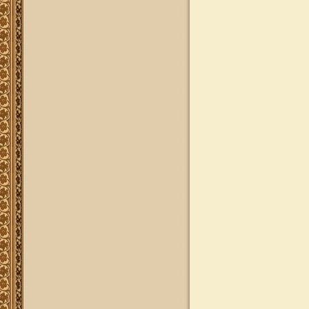
ותשובות בענייני הלכה מסורת ומנהג
להאזנה
להאזנה! קריאה ולימוד בספר הזוהר
(סוף ספר בראשית) בצוותא עם מרן
שליט"א
"נציב החודש" באתר
נציב החודש! אם רצונך שזכות לימוד
התורה, המסורת והמנהגים, של אלפי
לומדים באתר זה יעמדו לזכותך במשך
חודש ימים, להצלחה לרפואה או לע"נ,
אנא פנה לטל': 0504140741, ובחר את
החודש הרצוי עבורך. "נציב החודש"
יקבל באנר מפואר בו יופיעו שמו
להצלחתו, או שם קרוביו ז"ל בצירוף נר
נשמה דולק, וכן בתעודת הוקרה ובברכה
אישית ממרן הגאון הרב יצחק רצאבי
שליט"א.