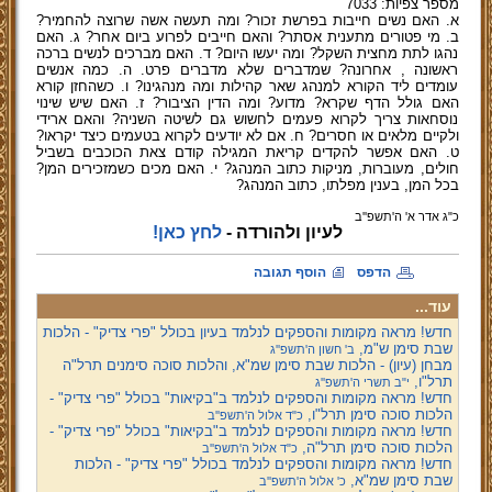
מספר צפיות: 7033
א. האם נשים חייבות בפרשת זכור? ומה תעשה אשה שרוצה להחמיר?
ב. מי פטורים מתענית אסתר? והאם חייבים לפרוע ביום אחר? ג. האם
נהגו לתת מחצית השקל? ומה יעשו היום? ד. האם מברכים לנשים ברכה
ראשונה , אחרונה? שמדברים שלא מדברים פרט. ה. כמה אנשים
עומדים ליד הקורא למנהג שאר קהילות ומה מנהגינו? ו. כשהחזן קורא
האם גולל הדף שקרא? מדוע? ומה הדין הציבור? ז. האם שיש שינוי
נוסחאות צריך לקרוא פעמים לחשוש גם לשיטה השניה? והאם ארידי
ולקיים מלאים או חסרים? ח. אם לא יודעים לקרוא בטעמים כיצד יקראו?
ט. האם אפשר להקדים קריאת המגילה קודם צאת הכוכבים בשביל
חולים, מעוברות, מניקות כתוב המנהג? י. האם מכים כשמזכירים המן?
בכל המן, בענין מפלתו, כתוב המנהג?
כ"ג אדר א' ה'תשפ''ב
לעיון ולהורדה -
לחץ כאן!
הדפס
הוסף תגובה
עוד...
חדש! מראה מקומות והספקים לנלמד בעיון בכולל "פרי צדיק" - הלכות
שבת סימן ש"מ,
ב' חשון ה'תשפ''ג
מבחן (עיון) - הלכות שבת סימן שמ"א, והלכות סוכה סימנים תרל"ה
תרל"ו,
י"ב תשרי ה'תשפ''ג
חדש! מראה מקומות והספקים לנלמד ב"בקיאות" בכולל "פרי צדיק" -
הלכות סוכה סימן תרל"ו,
כ"ד אלול ה'תשפ''ב
חדש! מראה מקומות והספקים לנלמד ב"בקיאות" בכולל "פרי צדיק" -
הלכות סוכה סימן תרל"ה,
כ"ד אלול ה'תשפ''ב
חדש! מראה מקומות והספקים לנלמד בכולל "פרי צדיק" - הלכות
שבת סימן שמ"א,
כ' אלול ה'תשפ''ב