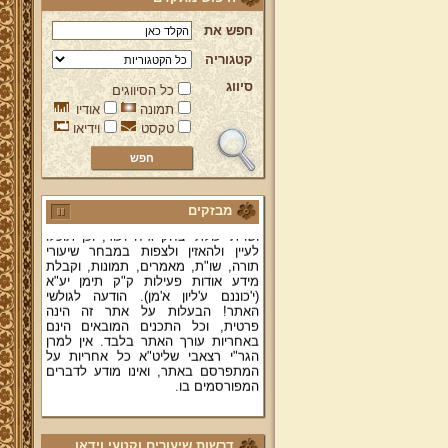
חפש את
קטגוריה
סיווג
כל הסיווגים
ברוכים הבאים לאתר מהרי"ץ
תמונה
אודיו
יד מהרי"ץ - פורטל תורני למורשת יהדות
טקסט
וידיאו
תימן, האתר הרשמי להנצחת מורשתו
של גאון רבני תימן ותפארתם מהרי"ץ
זצוק"ל. באתר תמצאו גם תכנים תורניים
והלכתיים רבים של מרן הגאון הרב יצחק
רצאבי שליט"א - פוסק עדת תימן,
מבזקים
מחבר ספרי שלחן ערוך המקוצר ח"ח
ושו"ת עולת יצחק ג"ח ועוד, וכן תוכלו
לעיין ולהאזין ולצפות במבחר שיעורי
תורה, שו"ת, מאמרים, תמונות, וקבלת
מידע אודות פעילות ק"ק תימן יע"א
(י'כוננם ע'ליון א'מן). הודעה לגולשי
האתר! הבעלות על אתר זה הינה
פרטית, וכל התכנים המובאים הינם
באחריות עורך האתר בלבד. אין למרן
הגר"י רצאבי שליט"א כל אחריות על
המתפרסם באתר, ואינו מודע לדברים
המפורסמים בו.
קווים לדמותו של מהרי"ץ זצוק"ל
פניה נרגשת אל אחינו בני עדת תימן
דרשות שיעורים וקטעי וידאו