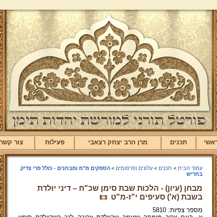
אשי
תכנים
מרן הרב יצחק רצאבי
פעילות
צור קשר
עמוד הבית
>
תכנים
>
עלונים ופרסומים
>
הספקים מ"מ ומבחנים - כולל פרי צדיק
בחריש
מבחן (עיון) - הלכות שבת סימן שכ"ח – דיני יולדת
בשבת (א') סעיפים י"ז-מ"ט
מספר צפיות: 5810