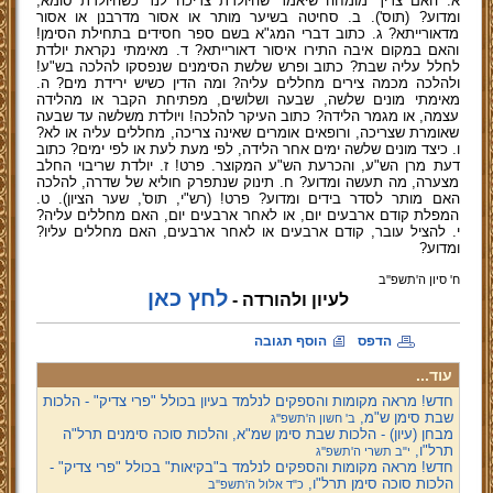
א. האם צריך מומחה שיאמר שהיולדת צריכה לנר כשהיולדת סומא,
ומדוע? (תוס'). ב. סחיטה בשיער מותר או אסור מדרבנן או אסור
מדאורייתא? ג. כתוב דברי המג"א בשם ספר חסידים בתחילת הסימן!
והאם במקום איבה התירו איסור דאורייתא? ד. מאימתי נקראת יולדת
לחלל עליה שבת? כתוב ופרש שלשת הסימנים שנפסקו להלכה בש"ע!
ולהלכה מכמה צירים מחללים עליה? ומה הדין כשיש ירידת מים? ה.
מאימתי מונים שלשה, שבעה ושלושים, מפתיחת הקבר או מהלידה
עצמה, או מגמר הלידה? כתוב העיקר להלכה! ויולדת משלשה עד שבעה
שאומרת שצריכה, ורופאים אומרים שאינה צריכה, מחללים עליה או לא?
ו. כיצד מונים שלשה ימים אחר הלידה, לפי מעת לעת או לפי ימים? כתוב
דעת מרן הש"ע, והכרעת הש"ע המקוצר. פרט! ז. יולדת שריבוי החלב
מצערה, מה תעשה ומדוע? ח. תינוק שנתפרק חוליא של שדרה, להלכה
האם מותר לסדר בידים ומדוע? פרט! (רש"י, תוס', שער הציון). ט.
המפלת קודם ארבעים יום, או לאחר ארבעים יום, האם מחללים עליה?
י. להציל עובר, קודם ארבעים או לאחר ארבעים, האם מחללים עליו?
ומדוע?
ח' סיון ה'תשפ''ב
לחץ כאן
לעיון ולהורדה -
הדפס
הוסף תגובה
עוד...
חדש! מראה מקומות והספקים לנלמד בעיון בכולל "פרי צדיק" - הלכות
שבת סימן ש"מ,
ב' חשון ה'תשפ''ג
מבחן (עיון) - הלכות שבת סימן שמ"א, והלכות סוכה סימנים תרל"ה
תרל"ו,
י"ב תשרי ה'תשפ''ג
חדש! מראה מקומות והספקים לנלמד ב"בקיאות" בכולל "פרי צדיק" -
הלכות סוכה סימן תרל"ו,
כ"ד אלול ה'תשפ''ב