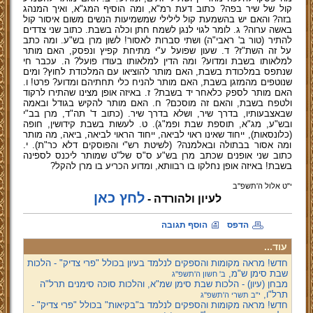
קול של שיר בפה? כתוב דעת רמ"א, ומה הוסיף המג"א, ואיך המנהג
בזה? והאם יש בהשמעת קול לילילי שמשמיעות הנשים משום איסור קול
באשה ערוה? ג. לומר לגוי לנגן לשמח חתן וכלה בשבת. כתוב שני צדדים
להתיר (טור ב' ראבי"ה) ושתי סברות לאסור! לשון מרן בש"ע. ומה כתב
על זה השת"ז? ד. שעון שפועל ע"י מתיחת קפיץ ונפסק, האם מותר
למלאותו בשבת ומדוע? ומה הדין למלאותו בעודו פועל? ה. עכבר חי
שנתפס במלכודת בשבת, האם מותר להוציאו עם המלכודת לחוץ? ומים
שנוטפים מהמזגן בשבת, האם מותר להניח כלי תחתיהם ומדוע? פרט! ו.
האם מותר לספק כלאחר יד בשבת? ז. באיזה אופן מצינו שהתירו לרקוד
ולטפח בשבת, והאם זה מוסכם? ח. האם מותר להקיש בגודל ובאמה
שבאצבעותיו, בדרך שיר, ושלא בדרך שיר. (כתוב ד' תה"ד, מרן בב"י
ובש"ע, מג"א, תוספת שבת ופמ"ג). ט. לעשות בשבת קידושין, חופה
(כלונסאות), ייחוד שאינו ראוי לביאה, ייחוד הראוי לביאה, ביאה, מה מותר
ומה אסור בבתולה ובאלמנה? (לשיטת רש"י והפוסקים דלא כר"ת). י.
כתוב שני אופנים שכתב מרן בש"ע ס"ס של"ט שמותר ליכנס לספינה
בשבת! באיזה אופן נחלקו בו רבוותא, ומדוע הכריע בו מרן להקל?
י"ט אלול ה'תשפ''ב
לחץ כאן
לעיון ולהורדה -
הדפס
הוסף תגובה
עוד...
חדש! מראה מקומות והספקים לנלמד בעיון בכולל "פרי צדיק" - הלכות
שבת סימן ש"מ,
ב' חשון ה'תשפ''ג
מבחן (עיון) - הלכות שבת סימן שמ"א, והלכות סוכה סימנים תרל"ה
תרל"ו,
י"ב תשרי ה'תשפ''ג
חדש! מראה מקומות והספקים לנלמד ב"בקיאות" בכולל "פרי צדיק" -