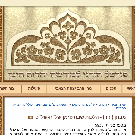
אשי
תכנים
מרן הרב יצחק רצאבי
פעילות
צור קשר
עמוד הבית
>
תכנים
>
עלונים ופרסומים
>
הספקים מ"מ ומבחנים - כולל פרי צדיק
בחריש
מבחן (עיון) - הלכות שבת סימן של"ח-של"ט
מספר צפיות: 5935
א. כתוב ג' טעמים לדין שכתב רמ"א לאסור להקיש בטבעת של הדלת!
מה פסקו להלכה מהרי"ץ ושתילי זתים, ומדוע? ב. האם מותר להשמיע