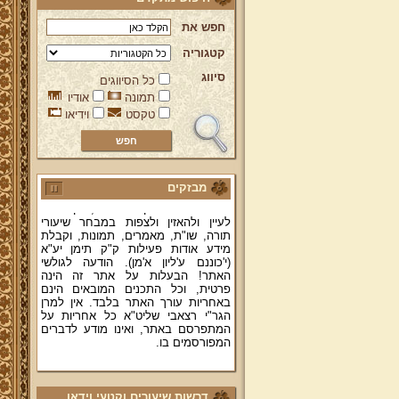
חפש את
קטגוריה
סיווג
כל הסיווגים
ברוכים הבאים לאתר מהרי"ץ
תמונה
אודיו
יד מהרי"ץ - פורטל תורני למורשת יהדות
טקסט
וידיאו
תימן, האתר הרשמי להנצחת מורשתו
של גאון רבני תימן ותפארתם מהרי"ץ
זצוק"ל. באתר תמצאו גם תכנים תורניים
והלכתיים רבים של מרן הגאון הרב יצחק
רצאבי שליט"א - פוסק עדת תימן,
מחבר ספרי שלחן ערוך המקוצר ח"ח
מבזקים
ושו"ת עולת יצחק ג"ח ועוד, וכן תוכלו
לעיין ולהאזין ולצפות במבחר שיעורי
תורה, שו"ת, מאמרים, תמונות, וקבלת
מידע אודות פעילות ק"ק תימן יע"א
(י'כוננם ע'ליון א'מן). הודעה לגולשי
האתר! הבעלות על אתר זה הינה
פרטית, וכל התכנים המובאים הינם
באחריות עורך האתר בלבד. אין למרן
הגר"י רצאבי שליט"א כל אחריות על
המתפרסם באתר, ואינו מודע לדברים
המפורסמים בו.
קווים לדמותו של מהרי"ץ זצוק"ל
פניה נרגשת אל אחינו בני עדת תימן
דרשות שיעורים וקטעי וידאו