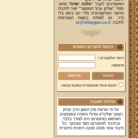
המעוניינים לקבל "
הלכה יומית
" מתוך
ספרי "שלחן ערוך המקוצר" ישיר לתיבת
הדואר האלקטרונית מידי יום ביומו בלי
נדר, נא לשלוח בקשת הצטרפות
לתיבה:
or@shtaygen.co.il
כניסה לחברים רשומים
דואר אלקטרוני:
סיסמא:
להרשמה
הכנס אותי אוטמטית בפעם הבאה
הודעה חשובה
על פי הוראת מרן הגאון הרב יצחק
רצאבי שליט"א וגדולי התורה והפוסקים,
השימוש באינטרנט הינו לצורך בלבד,
ובחיבור לאינטרנט כשר ומבוקר. כל
חיבור אחר מהוה סכנה רוחנית וחינוכית.