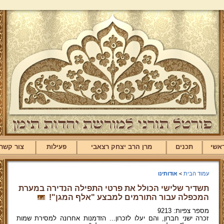
אשי
תכנים
מרן הרב יצחק רצאבי
פעילות
צור קשר
עמוד הבית
>
אודותינו
תשדיר שלישי הכולל את פרטי התפילה הנדירה במערת
המכפלה עבור התורמים למבצע "אלף המגן"!
מספר צפיות: 9213
זכרה ישני חברון, והם יעלו לזכרון... הזדמנות אחרונה למסירת שמות