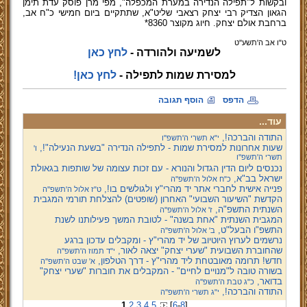
ובקשות ל"תפילה הנדירה במערת המכפלה", מפי מרן פוסק עדת תימן
הגאון הצדיק רבי יצחק רצאבי שליט"א, שתתקיים ביום חמישי כ"ח אב,
ברחבת אולם יצחק. חיוג מקוצר 8360*
ט"ו אב ה'תשע''ט
לשמיעה ולהורדה -
לחץ כאן
למסירת שמות לתפילה -
לחץ כאן!
הדפס
הוסף תגובה
עוד...
התודה והברכה!,
י"א תשרי ה'תשפ''ו
שעות אחרונות למסירת שמות - לתפילה הנדירה "בשעת הנעילה"!,
ו'
תשרי ה'תשפ''ו
נכנסים ליום הדין הגדול והנורא - עם זכות עצומה של שותפות בגאולת
ישראל בב"א,
כ"ח אלול ה'תשפ''ה
פנייה אישית לחברי אתר יד מהרי"ץ ולגולשים בו!,
ט"ז אלול ה'תשפ''ה
הקדשת "השיעור השבועי" האחרון (שופטים) להצלחת תורמי המגבית
השנתית התשפ"ה,
ז' אלול ה'תשפ''ה
המגבית השנתית "אחת בשנה" - לטובת המשך פעילותנו לשנת
התשפ"ו הבעל"ט,
ב' אלול ה'תשפ''ה
נרשמים לערוץ היוטיוב של יד מהרי"ץ - ומקבלים עדכון ברגע
שהחוברת השבועית "שערי יצחק" יצאה לאור,
י"ד תמוז ה'תשפ''ה
חדש! תרומה מאובטחת ליד מהרי"ץ - דרך הטלפון,
א' שבט ה'תשפ''ה
בשורה טובה ל"מנויים לחיים" - המקבלים את חוברות "שערי יצחק"
בדואר,
כ"ג טבת ה'תשפ''ה
התודה והברכה!,
י"ג תשרי ה'תשפ''ה
1
2
3
4
5
[
6
-
8
]