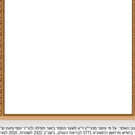
וב האתר: על פי עיטור מהרי"ץ זי"ע לשער הספר ביאור תפילה להר"ר יוסף ציאח זצ"
ד בחודש מרחשון
ה'תשע"א 5771 לבריאת העולם, ב'שכ"ב 2322 לשטרות, 2010 למניינם.