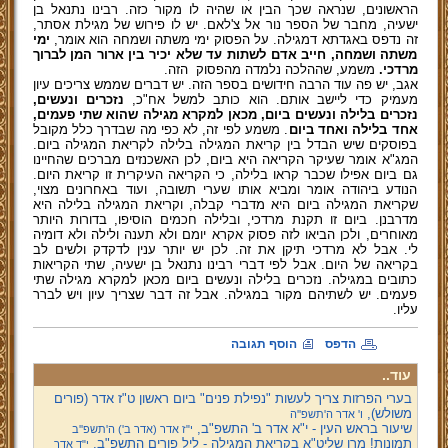
הראשונים, שנראה שכך הבין או שהיה לו מקור כזה. רבינו נתנאל בן
ישעיה, מחבר של הספר נור אל צ'לאם. יש לו פירוש של מגילת אסתר,
זה נדפס באגדתא דמגילה. על הפסוק ימי משתה ושמחה הוא אומר,
ימי
משתה ושמחה, חייב אדם לשתות עד שלא יכיר בין ארור המן לברוך
מרדכי.
משמע, שההלכה נלמדה מהפסוק
הזה.
אגב, יש פה עוד הרבה חידושים בספר הזה. יש דברים שממש צריכים עיון
מעמיק כדי ליישב אותם. הוא כותב למשל אח"כ,
נזכרים ונעשים,
נזכרים בלילה ונעשים ביום, מכאן למקרא מגילה שהוא שתי פעמים,
אחד בלילה ואחד ביום
. משמע לפי זה, לא כפי מה שבדרך כלל מקובל
בפוסקים שיש הבדל בין קריאת המגילה בלילה לקריאת המגילה ביום.
המג"א אומר שעיקר הקריאה היא ביום, לכן האשכנזים מברכים שהחיינו
גם ביום אפילו שכבר קראו בלילה, כי הקריאה העיקרית זו קריאת היום.
הנודע ביהודה אומר ומביא אותו שערי תשובה, ועוד באחרונים מצוי,
שקריאת המגילה ביום היא מדברי קבלה, וקריאת המגילה בלילה היא
מדרבנן. ביום זו תקנת מרדכי, ובלילה חכמים הוסיפו, בדורות היותר
מאוחרים, ולכן הביאו לזה פסוק אקרא יומם ולא תענה ולילה ולא דומיה
לי. אבל לא מרדכי תיקן את זה. לכן יש יותר ענין לדקדק ולשים לב
בקריאה של היום. אבל לפי דברי רבינו נתנאל בן ישעיה, שתי הקריאות
כתובים במגילה. נזכרים בלילה ונעשים ביום מכאן למקרא מגילה שתי
פעמים. יש לשתיהם מקור במגילה. אבל זה דבר שצריך עיון ויש לברר
עליו.
הדפס
הוסף תגובה
עוד..
בערי הפרזות צריך לעשות "נפילת פנים" ביום ראשון ט"ז אדר (פורים
משולש),
ו' אדר ה'תשפ''ה
שיעור בראש העין - י"א אדר ב' התשפ"ב,
י"ז אדר (אדר ב') ה'תשפ''ב
תמונות! מרן שליט"א בקריאת המגילה - ליל פורים התשפ"ב,
י"ד אדר