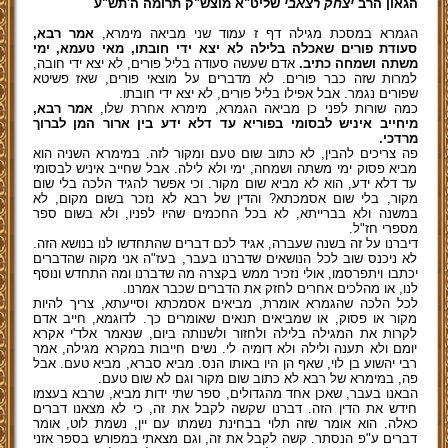
הגאון הרב
יצחק רצאבי
שליט"א מוצש"ק תרומה ה'תש"ע
הגמרא במסכת מגילה דף ז עמוד שני מביאה מימרא,
אמר רבא,
סעודת פורים שאכלה בלילה לא יצא ידי חובתו, מאי טעמא, ימי
משתה ושמחה כתיב.
אדם שעשה סעודה בליל פורים, לא יצא ידי חובה,
למרות שזה כבר פורים. לא מדברים על מוצאי פורים, שאז פשיטא
שפורים נגמר. אבל אפילו בליל פורים, לא יצא ידי חובתו.
כמה שורות לפני כן מביאה הגמרא, מימרא אחרת שלו,
אמר רבא,
מיחייב איניש לבסומי בפוריא עד דלא ידע בין ארור המן לברוך
מרדכי.
פה צריכים להבין, לא כתוב שום טעם ומקור לזה. במימרא השניה הוא
מביא פסוק ימי משתה ושמחה, ימי ולא לילה. אבל שחייב איניש לבסומי
עד דלא ידע, הוא לא מביא שום מקור. וכי אפשר להגיד הלכה בלי שום
מקור, בלי שום אסמכתא? והדין של רבא לא נזכר בשום מקום, לא
במשנה ולא בברייתא, לא בכל החכמים שהיו לפניו, ולא בשום ספר
מספרי חז"ל.
דיברנו על זה בשנה שעברה, אגיד לכם דברים שהתחדשו לנו בנושא הזה.
לא ניכנס שוב לכל הנושאים שדברנו בעבר, בעז"ה אני מקוה שהדברים
יכתבו ויתפרסמו, אולי נזכיר ממש בקצרה מה שדברנו ומה התחדש ונוסף
לנו, או מהלכים אחרים לחזק את הדברים שכבר אמרנו.
לכל הלכה שהגמרא אומרת, מביאים אסמכתא וסייעתא, צריך להיות
מקור או פסוק, או שמביאים תנאים שאומרים כך. לדוגמא, חייב אדם
לקרות את המגילה בלילה ולחזור ולשנותה ביום, שנאמר אלד'י אקרא
יומם ולא תענה ולילה ולא דומיה לי. נשים חייבות במקרא מגילה, אמר
רבי יהשוע בן לוי, שאף הן היו באותו הנס. מביא סברא, מביא טעם. אבל
פה, במימרא של רבא לא כתוב שום מקור וגם לא שום טעם.
הבאנו בעבר, שאכן אחד מהגדולים, ספר שתי ידות מביא, שרבא בעצמו
חידש את הדין הזה. דברנו שקשה לקבל את זה, כי לא מצאנו דברים
כאלה. הוא אומר שזה תלוי בבחינת נשמתו עם יין, נשמת לוט, אומר
דברים ע"פ הנסתר. קשה לקבל את זה, וגם מצאתי במפורש בספר אזני