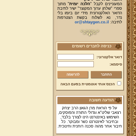
המעוניינים לקבל "
הלכה יומית
" מתוך
ספרי "שלחן ערוך המקוצר" ישיר לתיבת
הדואר האלקטרונית מידי יום ביומו בלי
נדר, נא לשלוח בקשת הצטרפות
לתיבה:
or@shtaygen.co.il
כניסה לחברים רשומים
דואר אלקטרוני:
סיסמא:
להרשמה
הכנס אותי אוטמטית בפעם הבאה
הודעה חשובה
על פי הוראת מרן הגאון הרב יצחק
רצאבי שליט"א וגדולי התורה והפוסקים,
השימוש באינטרנט הינו לצורך בלבד,
ובחיבור לאינטרנט כשר ומבוקר. כל
חיבור אחר מהוה סכנה רוחנית וחינוכית.