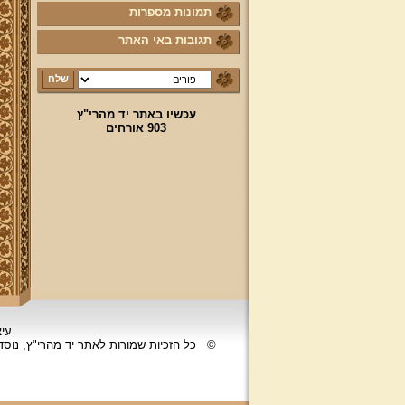
נוספו קטעי וידאו
תמונות מספרות
השיעור השבועי
תגובות באי האתר
הבהרת מרן שליט"א על השיעור
השבועי בכתב מול הנשמע
פרויקט הכנסת ספרי מרן שליט"א
לאתר יד מהרי"ץ
עכשיו באתר יד מהרי"ץ
903 אורחים
פרויקט הכנסת מאמרי מרן שליט"א
מעשרות ספרים ירחונים וכתבי עת
הפזורים על פני עשרות שנים לאתר
יד מהרי"ץ
פרויקט שו"ת "ויאמר יצחק" - שאלות
ותשובות בענייני הלכה מסורת ומנהג
להאזנה
להאזנה! קריאה ולימוד בספר הזוהר
(סוף ספר בראשית) בצוותא עם מרן
שליט"א
"נציב החודש" באתר
נציב החודש! אם רצונך שזכות לימוד
עיצ
התורה, המסורת והמנהגים, של אלפי
©
כל הזכיות שמורות לאתר יד מהרי"ץ, נוס
לומדים באתר זה יעמדו לזכותך במשך
חודש ימים, להצלחה לרפואה או לע"נ,
אנא פנה לטל': 0504140741, ובחר את
החודש הרצוי עבורך. "נציב החודש"