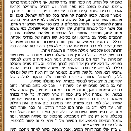
כאמיתה של תורה, מה ספר תורה צריך שרטוט אף מגילת אסתר צריכה
שרטוט. שרטוט מעכב כמו ספר תורה. ויש דברים שהמגילה נקראת
אגרת, דברים שיותר קלים מס"ת. יש כמה דינים כך וכמה דינים כך.
וממשיך ואומר,
קבעו לחובת קריאתה בכל קהילות ישראל. ואכן יום
ארבעה עשר הוא חג, וכל העושה בו מלאכה לא יראה סימן ברכה.
וחובה להשתכר בו, ולתקן מאכלים טובים כפי אשר תשיג יד האדם.
וכל אשר יוכל לעשות צדקה, יתן וירחם על עניי ישראל, כפי ששמו
אותו לחג, מרדכי ואסתר וכל הנכבדים עליהם השלום.
אם כן
הרמב"ם מזכיר גם ברישא וגם בסיפא, שזו תקנה של מרדכי ואסתר.
ובכלל זה מזכיר באמצע את ענין חובת השכרות. זו הוכחה שהיה לו
פשוט, שאכן לא רבה חידש את הדבר, אלא שכך היה קבוע ההלכה בכל
הדורות מאז שנקבעה מגילת אסתר. זו תשובה אחת.
דבר
שני, לכאורה יכלנו לתרץ את השאלה בצורה אחרת. שבעצם שתי
המימרות של רבא הם מימרא אחת. אמר רבא מיחייב איניש לבסומי
בפוריא עד דלא ידע בין ארור המן לברוך מרדכי, וסעודת פורים שאכלה
בלילה לא יצא ידי חובתו שנאמר ימי משתה ושמחה. דהיינו, הטעם
שהביא רבא הולך על שתי הדינים, כשאמר 'ימי' זה ראיה לדין של יום ולא
לילה, ו'משתה' הכוונה שצריכים לשתות. א"כ המקור להלכה שלו
הקודמת, מיחיב איניש לבסומי בפוריא, היא מהמלה משתה.
הרי גם בימים טובים יש ענין לשתות יין, אבל לא כתוב משתה. כתוב
בתורה ושמחת בחגך, והגמ' אומרת במסכת פסחים, אין שמחה אלא
בבשר, ואין שמחה אלא ביין. כמה יין צריך לשתות? כל אחד בצורה
שישמח. בפורים כתוב פעמיים משתה ושמחה, דהיינו מדגישים את ענין
השתיה, א"כ לומד רבא שפורים יותר מימים טובים אחרים. ואת החילוק
הזה, עד דלא ידע בין ארור המן לברוך מרדכי, זה כבר אומר רבא
מסברא. דהיינו שעור השכרות עד דלא ידע, הוא דבר שהיה אצל רבא
בקבלה, והוא רק נתן לזה אסמכתא מהפסוק ימי משתה ושמחה. ומה
שהגמ' הכניסה באמצע את הסיפור של ר' זירא, כי זה קשור ללבסומי,
אבל בעצם זו מימרא אחת.
יש בזה אולי קצת דוחק מסוים, אבל מצאתי מקור לאחד מחכמי תימן