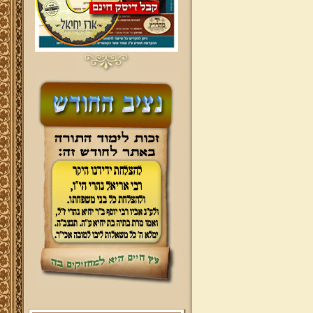
ברוכים הבאים לאתר מהרי"ץ
יד מהרי"ץ - פורטל תורני למורשת יהדות
תימן, האתר הרשמי להנצחת מורשתו
של גאון רבני תימן ותפארתם מהרי"ץ
זצוק"ל. באתר תמצאו גם תכנים תורניים
והלכתיים רבים של מרן הגאון הרב יצחק
רצאבי שליט"א - פוסק עדת תימן,
מחבר ספרי שלחן ערוך המקוצר ח"ח