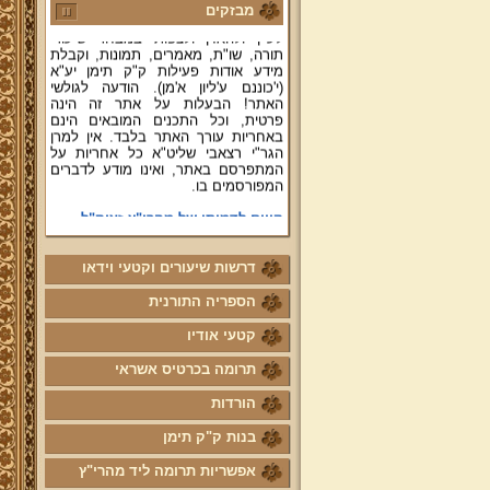
ושו"ת עולת יצחק ג"ח ועוד, וכן תוכלו
מבזקים
לעיין ולהאזין ולצפות במבחר שיעורי
תורה, שו"ת, מאמרים, תמונות, וקבלת
מידע אודות פעילות ק"ק תימן יע"א
(י'כוננם ע'ליון א'מן). הודעה לגולשי
האתר! הבעלות על אתר זה הינה
פרטית, וכל התכנים המובאים הינם
באחריות עורך האתר בלבד. אין למרן
הגר"י רצאבי שליט"א כל אחריות על
המתפרסם באתר, ואינו מודע לדברים
המפורסמים בו.
קווים לדמותו של מהרי"ץ זצוק"ל
פניה נרגשת אל אחינו בני עדת תימן
יע"א די בכל אתר ואתר
דרשות שיעורים וקטעי וידאו
טופס הוראת קבע
הספריה התורנית
לוח לימוד "עמוד יומי" בספר הזוהר
הקדוש
קטעי אודיו
קול קורא לעמוד על משמר מסורת
תרומה בכרטיס אשראי
ק"ק תימן יע"א וחיזוקה
הורדות
פרשת השבוע להאזנה מאת החזן
ה"ה יהודה דהרי הי"ו
בנות ק"ק תימן
הרשמה לקהילת מהרי"ץ
אפשריות תרומה ליד מהרי"ץ