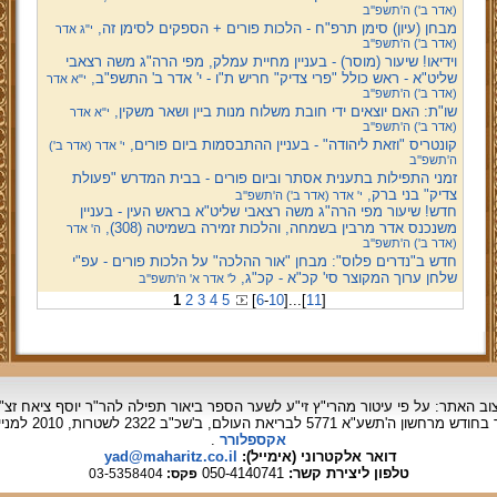
(אדר ב') ה'תשפ''ב
מבחן (עיון) סימן תרפ"ח - הלכות פורים + הספקים לסימן זה,
י"ג אדר
(אדר ב') ה'תשפ''ב
וידיאו! שיעור (מוסר) - בעניין מחיית עמלק, מפי הרה"ג משה רצאבי
שליט"א - ראש כולל "פרי צדיק" חריש ת"ו - י' אדר ב' התשפ"ב,
י"א אדר
(אדר ב') ה'תשפ''ב
שו"ת: האם יוצאים ידי חובת משלוח מנות ביין ושאר משקין,
י"א אדר
(אדר ב') ה'תשפ''ב
קונטריס "וזאת ליהודה" - בעניין ההתבסמות ביום פורים,
י' אדר (אדר ב')
ה'תשפ''ב
זמני התפילות בתענית אסתר וביום פורים - בבית המדרש "פעולת
צדיק" בני ברק,
י' אדר (אדר ב') ה'תשפ''ב
חדש! שיעור מפי הרה"ג משה רצאבי שליט"א בראש העין - בעניין
משנכנס אדר מרבין בשמחה, והלכות זמירה בשמיטה (308),
ה' אדר
(אדר ב') ה'תשפ''ב
חדש ב"נדרים פלוס": מבחן "אור ההלכה" על הלכות פורים - עפ"י
שלחן ערוך המקוצר סי' קכ"א - קכ"ג,
ל' אדר א' ה'תשפ''ב
1
2
3
4
5
[
6
-
10
]
...
[
11
]
וב האתר: על פי עיטור מהרי"ץ זי"ע לשער הספר ביאור תפילה להר"ר יוסף ציאח זצ"
ד בחודש מרחשון
ה'תשע"א 5771 לבריאת העולם, ב'שכ"ב 2322 לשטרות, 2010 למניינם.
אקספלורר
.
דואר אלקטרוני (אימייל):
yad@maharitz.co.il
טלפון ליצירת קשר:
050-4140741
פקס:
03-5358404