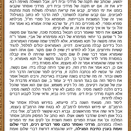
יהושע, שכותב שזו תקנה של מרדכי ובית דינו, אבל השאלה מאיפה רבא
ידע את זה. אם יש תקנה של מרדכי ובית דינו, מרדכי ואסתר שקבעו
בזמנו את ימי הפורים, קבעו את קריאת המגילה משלוח מנות ומתנות
לאביונים, וגם קבעו שחובה להשתכר, למה הדבר לא כתוב במגילה?
ואיך זה שכל המשניות והברייתות, תוספתא וכל ספרי חז"ל, מכילתא
ספרא וספרי, לא מזכירים כזה דין, עד שרבא שהיה אמורא בא ואמר את
זה? וכי עד אז איך קיימו את זה, או שלא קיימו.
הבאנו
את היסוד שאומר רבינו חננאל במסכת סוכה, שהגמ' שם מקשה
על ר' שמעון בר יוחאי ממימרא של רבא וממימרא של אביי, ואומר ר"ח
מה אתה מקשה על תנא מאמורא, אלא ללמדך שמה שאמרו האמוראים,
הכל בידיהם קבלה מהנביאים. דהיינו, האמוראים יכולים לפלפל, להגיד
קושיות ותירוצים, אבל לא לחדש דין שאין לו שום מקור. ואם אתה רואה
שאמורא אומר דבר שאין לו שום מקור, פירושו שהיתה לו איזו קבלה
במסורת מדור לדור שהדבר כך. לכן הגמ' מקשה על תנא מאמורא, כי
ודאי שמה שהאמורא אמר זה לא מעצמו, אלא מסורת בידו.
אם כן, רבא אמר את הדין הזה, כיון שכך היתה קבלה בידו. ואם נקשה,
למה עד עכשיו לא נכתבה הלכה זו, צריכים לומר שכנראה הדבר היה
פשוט וברור. זה מה שדברנו בשנה שעברה באריכות, ורבינו חננאל אומר
את היסוד הזה גם בגמ' חגיגה דף יב עמוד ב, שם הגמרא מדברת על
ענין של שבעה רקיעים, מה כל רקיע משמש, וגם שם הוא אומר שהכל
בידם הלכה למשה מסיני. פה כמובן לא שייך להגיד הלכה למשה מסיני,
אלא תקנת מרדכי ובית דינו. מרדכי היה נביא, וודאי שיכל לקבוע דברים
כאלה לדורות.
ליסוד הזה, מצאתי השנה ב"ה סייעתא, בפירוש מגילת אסתר של
הרמב"ם. יש פירוש המיוחס לרמב"ם, לא בטוח שזה הרמב"ם בעצמו,
אבל ודאי שזה אחד מהראשונים. גברא רבא שקשור לרמב"ם, אולי נכדו.
בכל אופן רואים שהדבר פשוט אצלו. הוא כותב על הפסוק ותכתב אסתר
המלכה וכו' את אגרת הפורים הזאת השנית וכו' לקים את ימי הפורים
האלה בזמניהם,
מרדכי ואסתר כתבו ספר דברים רכים, דברי שלום
ואמת בענין כתיבת המגילה,
ידוע שהגמרא דורשת דברי שלום ואמת