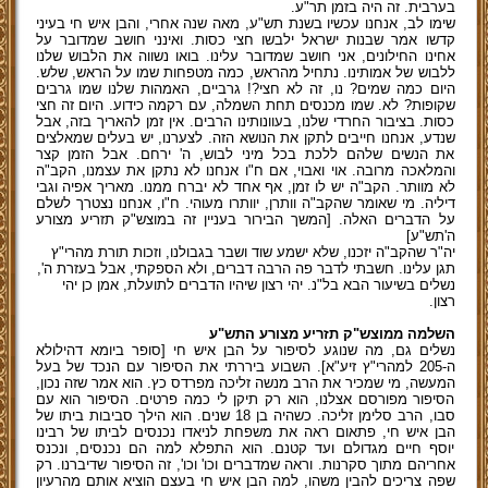
בערבית. זה היה בזמן תר"ע.
שימו לב, אנחנו עכשיו בשנת תש"ע, מאה שנה אחרי, והבן איש חי בעיני
קדשו אמר שבנות ישראל ילבשו חצי כסות. ואינני חושב שמדובר על
אחינו החילונים, אני חושב שמדובר עלינו. בואו נשווה את הלבוש שלנו
ללבוש של אמותינו. נתחיל מהראש, כמה מטפחות שמו על הראש, שלש.
היום כמה שמים? נו, זה לא חצי?! גרביים, האמהות שלנו שמו גרבים
שקופות? לא. שמו מכנסים תחת השמלה, עם רקמה כידוע. היום זה חצי
כסות. בציבור החרדי שלנו, בעוונותינו הרבים. אין זמן להאריך בזה, אבל
שנדע, אנחנו חייבים לתקן את הנושא הזה. לצערנו, יש בעלים שמאלצים
את הנשים שלהם ללכת בכל מיני לבוש, ה' ירחם. אבל הזמן קצר
והמלאכה מרובה. אוי ואבוי, אם ח"ו אנחנו לא נתקן את עצמנו, הקב"ה
לא מוותר. הקב"ה יש לו זמן, אף אחד לא יברח ממנו. מאריך אפיה וגבי
דיליה. מי שאומר שהקב"ה וותרן, יוותרו מעוהי. ח"ו, אנחנו נצטרך לשלם
על הדברים האלה. [המשך הבירור בעניין זה במוצש"ק תזריע מצורע
ה'תש"ע]
יה"ר שהקב"ה יזכנו, שלא ישמע שוד ושבר בגבולנו, וזכות תורת מהרי"ץ
תגן עלינו. חשבתי לדבר פה הרבה דברים, ולא הספקתי, אבל בעזרת ה',
נשלים בשיעור הבא בל"נ. יהי רצון שיהיו הדברים לתועלת, אמן כן יהי
רצון.
השלמה ממוצש"ק תזריע מצורע התש"ע
נשלים גם, מה שנוגע לסיפור על הבן איש חי [סופר ביומא דהילולא
ה-205 למהרי"ץ זיע"א]. השבוע ביררתי את הסיפור עם הנכד של בעל
המעשה, מי שמכיר את הרב מנשה זליכה מפרדס כץ. הוא אמר שזה נכון,
הסיפור מפורסם אצלנו, הוא רק תיקן לי כמה פרטים. הסיפור הוא עם
סבו, הרב סלימן זליכה. כשהיה בן 18 שנים. הוא הילך סביבות ביתו של
הבן איש חי, פתאום ראה את משפחת לניאדו נכנסים לביתו של רבינו
יוסף חיים מגדולם ועד קטנם. הוא התפלא למה הם נכנסים, ונכנס
אחריהם מתוך סקרנות. וראה שמדברים וכו' וכו', זה הסיפור שדיברנו. רק
שפה צריכים להבין משהו, למה הבן איש חי בעצם הוציא אותם מהרעיון