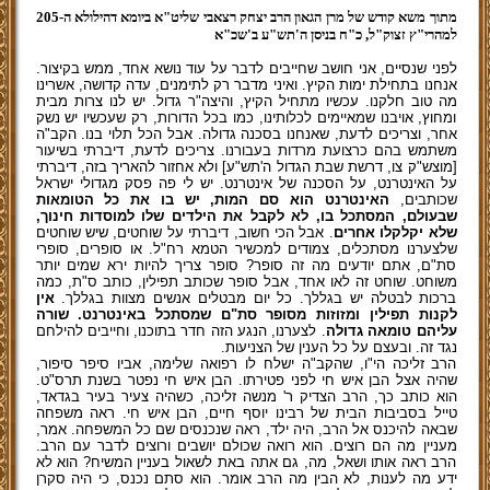
מתוך משא קודש של מרן הגאון הרב יצחק רצאבי שליט"א ביומא דהילולא ה-205
למהרי"ץ זצוק"ל, כ"ח בניסן ה'תש"ע ב'שכ"א
לפני שנסיים, אני חושב שחייבים לדבר על עוד נושא אחד, ממש בקיצור.
אנחנו בתחילת ימות הקיץ. ואיני מדבר רק לתימנים, עדה קדושה, אשרינו
מה טוב חלקנו. עכשיו מתחיל הקיץ, והיצה"ר גדול. יש לנו צרות מבית
ומחוץ, אויבנו שמאיימים לכלותינו, כמו בכל הדורות, רק שעכשיו יש נשק
אחר, וצריכים לדעת, שאנחנו בסכנה גדולה. אבל הכל תלוי בנו. הקב"ה
משתמש בהם כרצועת מרדות בעבורנו. צריכים לדעת, דיברתי בשיעור
[מוצש"ק צו, דרשת שבת הגדול ה'תש"ע] ולא אחזור להאריך בזה, דיברתי
על האינטרנט, על הסכנה של אינטרנט. יש לי פה פסק מגדולי ישראל
שכותבים,
האינטרנט הוא סם המות, יש בו את כל הטומאות
שבעולם, המסתכל בו, לא לקבל את הילדים שלו למוסדות חינוך,
שלא יקלקלו אחרים
. אבל הכי חשוב, דיברתי על שוחטים, שיש שוחטים
שלצערנו מסתכלים, צמודים למכשיר הטמא רח"ל. או סופרים, סופרי
סת"ם, אתם יודעים מה זה סופר? סופר צריך להיות ירא שמים יותר
משוחט. שוחט זה לאו אחד, אבל סופר שכותב תפילין, כותב ס"ת, כמה
ברכות לבטלה יש בגללך. כל יום מבטלים אנשים מצוות בגללך.
אין
לקנות תפילין ומזוזות מסופר סת"ם שמסתכל באינטרנט. שורה
עליהם טומאה גדולה
. לצערנו, הנגע הזה חדר בתוכנו, וחייבים להילחם
נגד זה. ובעצם על כל הענין של הצניעות.
הרב זליכה הי"ו, שהקב"ה ישלח לו רפואה שלימה, אביו סיפר סיפור,
שהיה אצל הבן איש חי לפני פטירתו. הבן איש חי נפטר בשנת תרס"ט.
הוא כותב כך, הרב הצדיק ר' מנשה זליכה, כשהיה צעיר בעיר בגדאד,
טייל בסביבות הבית של רבינו יוסף חיים, הבן איש חי. ראה משפחה
שבאה להיכנס אל הרב, היה ילד, ראה שנכנסים שם כל המשפחה. אמר,
מעניין מה הם רוצים. הוא רואה שכולם יושבים ורוצים לדבר עם הרב.
הרב ראה אותו ושאל, מה, גם אתה באת לשאול בעניין המשיח? הוא לא
ידע מה לענות, לא הבין מה הרב אומר. הוא סתם נכנס, כי היה סקרן