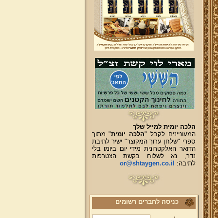
הלכה יומית למייל שלך
המעוניינים לקבל "
הלכה יומית
" מתוך
ספרי "שלחן ערוך המקוצר" ישיר לתיבת
הדואר האלקטרונית מידי יום ביומו בלי
נדר, נא לשלוח בקשת הצטרפות
לתיבה:
or@shtaygen.co.il
כניסה לחברים רשומים