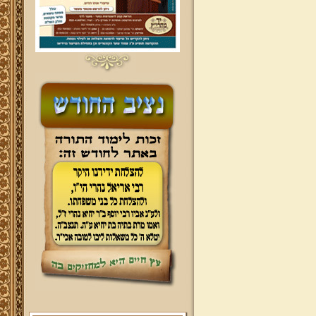
ברוכים הבאים לאתר מהרי"ץ
יד מהרי"ץ - פורטל תורני למורשת יהדות
תימן, האתר הרשמי להנצחת מורשתו
של גאון רבני תימן ותפארתם מהרי"ץ
זצוק"ל. באתר תמצאו גם תכנים תורניים
והלכתיים רבים של מרן הגאון הרב יצחק