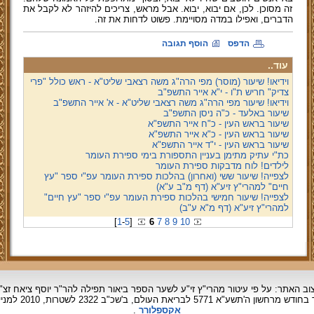
זה מסוכן. לכן, אם יבוא, יבוא. אבל מראש, צריכים להיזהר לא לקבל את
הדברים, ואפילו במדה מסויימת. פשוט לדחות את זה.
הדפס
הוסף תגובה
עוד..
וידיאו! שיעור (מוסר) מפי הרה"ג משה רצאבי שליט"א - ראש כולל "פרי
צדיק" חריש ת"ו - י"א אייר התשפ"ב
וידיאו! שיעור מפי הרה"ג משה רצאבי שליט"א - א' אייר התשפ"ב
שיעור באלעד - כ"ה ניסן התשפ"ב
שיעור בראש העין - כ"ח אייר התשפ"א
שיעור בראש העין - כ"א אייר התשפ"א
שיעור בראש העין - י"ד אייר התשפ"א
כת"י עתיק מתימן בעניין התספורת בימי ספירת העומר
לילדים! לוח מדבקות ספירת העומר
לצפייה! שיעור ששי (ואחרון) בהלכות ספירת העומר עפ"י ספר "עץ
חיים" למהרי"ץ זיע"א (דף מ"ב ע"א)
לצפייה! שיעור חמישי בהלכות ספירת העומר עפ"י ספר "עץ חיים"
למהרי"ץ זיע"א (דף מ"א ע"ב)
[
1
-
5
]
6
7
8
9
10
וב האתר: על פי עיטור מהרי"ץ זי"ע לשער הספר ביאור תפילה להר"ר יוסף ציאח זצ"
ד בחודש מרחשון
ה'תשע"א 5771 לבריאת העולם, ב'שכ"ב 2322 לשטרות, 2010 למניינם.
אקספלורר
.