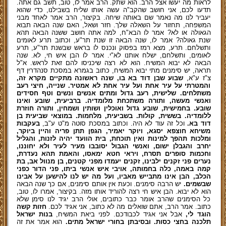
לראות מה יעשו אצל הרב. הוא שתק. הרב אמר לו, טוב, תשב גם אתה.
תדעו לכם, אני חושב שהקב"ה עשה אותו שליח בשבילנו, כדי שהוא
יעביר לנו מה נאמר שם באותה שיחה. בקיצור, הרב אמר לאחד מבני
המשפחה, תחזור על השאלה שלך. חזר ושאל, האם שנה הבאה תבוא
הגאולה או לא? אמר לו הבא"ח, למה אתה חושב ששנה הבאה תהא
שנת גאולה? אמר לו, שנה הבאה זו שנת תר"ע, וכתוב תרע לאומים
ותשלחם. תרע, מצא רמז בפסוק ונכנס לו בראש שבשנת תר"ע, תרע
לאומים, ותשלחם, ישלח אותנו לא"י. אמר לו הבן איש חי, לא. שנה
הבאה לא יבוא המשיח. הוא לא רצה שיכניסו להם זאת לראש. א"ל
תראה, יש סימנים מתי יבוא המשיח, כתוב בגמרא במסכת סנהדרין דף
צ"ז ע"א,
שבוע שבן דוד בא בו, שנה ראשונה מתקיים מקרא זה,
והמטרתי על עיר אחת ועל עיר אחת לא אמטיר. שנייה, חיצי רעב
משתלחים. שלישית, רעב גדול ומתים אנשים ונשים וטף חסידים
ואנשי מעשה, ותורה משתכחת מלומדיה. ברביעית, שובע ואינו
שובע. בחמישית, שובע גדול ואוכלין ושותין ושמחין, ותורה חוזרת
ללומדיה. בששית, קולות. בשביעית, מלחמות. במוצאי שביעית בן
דוד בא.
וכל זה עוד לא היה. וכתוב במסכת סוטה מ"ט ע"ב,
בעקבות
משיחא חוצפא יסגא, ויוקר יאמיר, הגפן תתן פריה והיין ביוקר,
ומלכות תהפך למינות ואין תוכחת, בית הוועד יהיה לזנות, והגליל
יחרב והגבלן ישום, ואנשי הגבול יסובבו מעיר לעיר ולא יחוננו,
וחכמות סופרים תסרח, ויראי חטא ימאסו, והאמת תהא נעדרת,
נערים פני זקנים ילבינו, זקנים יעמדו מפני קטנים, בן מנוול אב, בת
קמה באמה, כלה בחמותה, אויבי איש אנשי ביתו, פני הדור כפני
הכלב, הבן אינו מתבייש מאביו, ועל מה יש לנו להישען על אבינו
שבשמים.
יש הרבה סימנים. וכעת אין אותם סימנים, אם כך שנה הבאה
הוא לא יבוא. הבן איש חי רצה להוריד אותו מזה. בקיצור, אמרו לו, טוב,
כל הסימנים שהרב אומר כבר כתובים, אולי הרב יגיד לנו סימן שלא
כתוב. אמר הרב, אתם שואלים מה לא כתוב, אני אגיד לכם.
חזות קשה
הוגד לי,
אבל אני אגיד לכבודכם. לפני ביאת המשיח,
בנות ישראל
תלכנה בחצי כסות. ובסיבתן בחורי ישראל מתים.
הוא אמר את זה