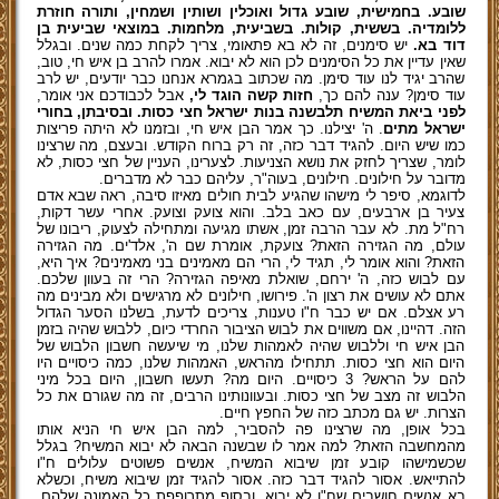
שובע. בחמישית, שובע גדול ואוכלין ושותין ושמחין, ותורה חוזרת
ללומדיה. בששית, קולות. בשביעית, מלחמות. במוצאי שביעית בן
דוד בא.
יש סימנים, זה לא בא פתאומי, צריך לקחת כמה שנים. ובגלל
שאין עדיין את כל הסימנים לכן הוא לא יבוא. אמרו להרב בן איש חי, טוב,
שהרב יגיד לנו עוד סימן. מה שכתוב בגמרא אנחנו כבר יודעים, יש לרב
עוד סימן? ענה להם כך,
חזות קשה הוגד לי,
אבל לכבודכם אני אומר,
לפני ביאת המשיח תלבשנה בנות ישראל חצי כסות. ובסיבתן, בחורי
ישראל מתים
. ה' יצילנו. כך אמר הבן איש חי, ובזמנו לא היתה פריצות
כמו שיש היום. להגיד דבר כזה, זה רק ברוח הקודש. ובעצם, מה שרצינו
לומר, שצריך לחזק את נושא הצניעות. לצערינו, העניין של חצי כסות, לא
מדובר על חילונים. חילונים, בעוה"ר, עליהם כבר לא מדברים.
לדוגמא, סיפר לי מישהו שהגיע לבית חולים מאיזו סיבה, ראה שבא אדם
צעיר בן ארבעים, עם כאב בלב. והוא צועק וצועק. אחרי עשר דקות,
רח"ל מת. לא עבר הרבה זמן, אשתו מגיעה ומתחילה לצעוק, ריבונו של
עולם, מה הגזירה הזאת? צועקת, אומרת שם ה', אלד'ים. מה הגזירה
הזאת? והוא אומר לי, תגיד לי, הרי הם מאמינים בני מאמינים? איך היא,
עם לבוש כזה, ה' ירחם, שואלת מאיפה הגזירה? הרי זה בעוון שלכם.
אתם לא עושים את רצון ה'. פירושו, חילונים לא מרגישים ולא מבינים מה
רע אצלם. אם יש כבר ח"ו טענות, צריכים לדעת, בשלנו הסער הגדול
הזה. דהיינו, אם משווים את לבוש הציבור החרדי כיום, ללבוּש שהיה בזמן
הבן איש חי וללבוש שהיה לאמהות שלנו, מי שיעשה חשבון הלבוש של
היום הוא חצי כסות. תתחילו מהראש, האמהות שלנו, כמה כיסויים היו
להם על הראש? 3 כיסויים. היום מה? תעשו חשבון, היום בכל מיני
הלבוש זה מצב של חצי כסות. ובעוונותינו הרבים, זה מה שגורם את כל
הצרות. יש גם מכתב כזה של החפץ חיים.
בכל אופן, מה שרצינו פה להסביר, למה הבן איש חי הניא אותו
מהמחשבה הזאת? למה אמר לו שבשנה הבאה לא יבוא המשיח? בגלל
שכשמישהו קובע זמן שיבוא המשיח, אנשים פשוטים עלולים ח"ו
להתייאש. אסור להגיד דבר כזה. אסור להגיד זמן שיבוא משיח, וכשלא
בא אנשים חושבים שח"ו לא יבוא, ובסוף מתרופפת כל האמונה שלהם.