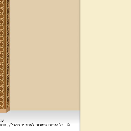
אנא פנה לטל': 0504140741, ובחר את
החודש הרצוי עבורך. "נציב החודש"
יקבל באנר מפואר בו יופיעו שמו
להצלחתו, או שם קרוביו ז"ל בצירוף נר
נשמה דולק, וכן בתעודת הוקרה ובברכה
אישית ממרן הגאון הרב יצחק רצאבי
שליט"א.
עיצ
©
כל הזכיות שמורות לאתר יד מהרי"ץ, נוס