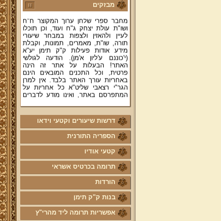
רצאבי שליט"א - פוסק עדת תימן,
מבזקים
מחבר ספרי שלחן ערוך המקוצר ח"ח
ושו"ת עולת יצחק ג"ח ועוד, וכן תוכלו
לעיין ולהאזין ולצפות במבחר שיעורי
תורה, שו"ת, מאמרים, תמונות, וקבלת
מידע אודות פעילות ק"ק תימן יע"א
(י'כוננם ע'ליון א'מן). הודעה לגולשי
האתר! הבעלות על אתר זה הינה
פרטית, וכל התכנים המובאים הינם
באחריות עורך האתר בלבד. אין למרן
הגר"י רצאבי שליט"א כל אחריות על
המתפרסם באתר, ואינו מודע לדברים
המפורסמים בו.
קווים לדמותו של מהרי"ץ זצוק"ל
דרשות שיעורים וקטעי וידאו
פניה נרגשת אל אחינו בני עדת תימן
יע"א די בכל אתר ואתר
הספריה התורנית
טופס הוראת קבע
קטעי אודיו
לוח לימוד "עמוד יומי" בספר הזוהר
הקדוש
תרומה בכרטיס אשראי
קול קורא לעמוד על משמר מסורת
הורדות
ק"ק תימן יע"א וחיזוקה
בנות ק"ק תימן
פרשת השבוע להאזנה מאת החזן
ה"ה יהודה דהרי הי"ו
אפשריות תרומה ליד מהרי"ץ