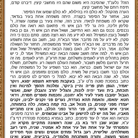
הזה? נלענ"ד, שהסיבה היא משום שהם היו מחשבי קיצין. דיברנו קודם,
תיפח רוחם של מחשבי קיצין.
הערה מהקהל: לא כולם היו בהילולא, לא כולם שמעו את הסיפור.
טוב, אחזור על הסיפור בקצרה. היתה משפחה אחת בעיר בגדאד,
שקראו לה משפחת לניאדו. והרב הזה, שהיה צעיר בן שמונה עשרה, ר'
סלימן זליכה, היה גר ליד הבן איש חי. פתאום הוא רואה את כולם
נכנסים. נכנס גם הוא. הוא התיישב, ושאל אותו הבן איש חי, גם כן באת
לשאול בענין המשיח? הוא לא ידע מה הוא רוצה ממנו. סתם נכנס כי היה
סקרן, לא ידע על מה מדובר. אמר הבא"ח, טוב, תשב גם אתה ותשמע
על מה מדברים. ואז הבא"ח אמר לאחד מהמשפחה, תחזור על השאלה
שלכם. אמר, הרב יגיד לנו, האם בשנה הבאה יבוא המשיח? שאל אותו
הבן איש חי, למה אתה חושב ששנה הבאה יבוא המשיח? אמר לו, כי יש
פסוק בתהלים תרע לאומים ותשלחם, שנת תרע"ק. תרע לאומים. מה זה
תרע? תרועם מלשון תשבור, לאומות העולם תעשה רע. ותשלחם, תשלח
את עם ישראל משם. כנראה, הוא כבר השפיע על כל המשפחה שלו,
וכולם כבר חשבו בעניין של משיח, כולם מוכנים ומזומנים. הבן איש חי
אמר, לא. שנה הבאה הוא לא יבוא. למה? כי חסרים לנו סימנים. הרי
כתוב במסכת סוטה מ"ט ע"ב,
בעקבות משיחא חוצפא יסגא, ויוקר
יאמיר, הגפן תתן פריה והיין ביוקר, ומלכות תהפך למינות ואין
תוכחת, בית וועד יהיה לזנות, והגליל יחרב והגבלן ישום, ואנשי
הגבול יסובבו מעיר לעיר ולא יחוננו, וחכמות סופרים תסרח, ויראי
חטא ימאסו, והאמת תהא נעדרת, נערים פני זקנים ילבינו, זקנים
יעמדו מפני קטנים, בן מנוול אב, בת קמה באמה, כלה בחמותה,
אויבי איש אנשי ביתו, פני הדור כפני הכלב, הבן אינו מתבייש
מאביו, ועל מה יש לנו להישען על אבינו שבשמים
, יש הרבה סימנים.
וכנראה הוא אמר לו עוד סימנים, כתוב בגמרא במסכת סנהדרין דף צ"ז
ע"א,
שבוע שבן דוד בא בו, שנה ראשונה מתקיים מקרא זה,
והמטרתי על עיר אחת ועל עיר אחת לא אמטיר. שניה, חיצי רעב
משתלחים. שלישית, רעב גדול ומתים אנשים ונשים וטף חסידים
ואנשי מעשה, ותורה משתכחת מלומדיה. ברביעית, שובע ואינו