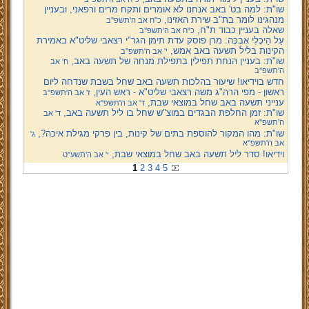
שו"ת: למה בט' באב אנחנו לא אומרים ותקח מרים ורפאני, ובעניין
מנהגינו לומר בת"ב שירת האזינו,
כ"ח אב ה'תשפ''ב
שאלה בעניין כבוד ת"ח,
כ"ח אב ה'תשפ''ב
עַל הֵיכָלִי אֶבְכֶּה: מרן פוסק עדת תימן הגר"י רצאבי שליט"א באמירת
הקינות בליל תשעה באב אמש,
י' אב ה'תשפ''ב
שו"ת: בעניין הנחת תפילין בתפילת מנחה של תשעה באב,
ח' אב
ה'תשפ''ב
חדש בוידיאו! שיעור בהלכות תשעה באב שחל בשבת שנדחה ליום
ראשון - מפי הרה"ג משה רצאבי שליט"א - ראש העין,
ז' אב ה'תשפ''ב
ענייני תשעה באב שחל במוצאי שבת,
ד' אב ה'תשפ''א
שו"ת: זמן החלפת הבגדים במוצ"ש שחל בו ליל תשעה באב,
ד' אב
ה'תשפ''א
שו"ת: מהו המקור להוספת בתים של קינות, בין פרקי מגילת איכה?,
ג'
אב ה'תשפ''א
וידיאו! סדר ליל תשעה באב שחל במוצאי שבת,
י' אב ה'תשע''ט
1
2
3
4
5