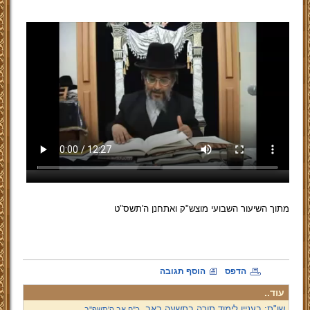
מתוך השיעור השבועי מוצש"ק ואתחנן ה'תשס"ט
הדפס
הוסף תגובה
עוד..
שו"ת: בעניין לימוד תורה בתשעה באב,
כ"ח אב ה'תשפ''ב