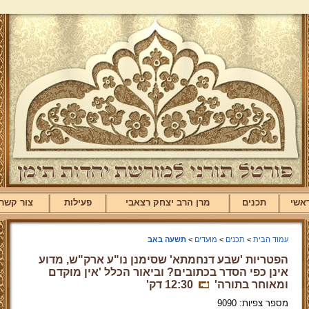
אשי
תכנים
מרן הרב יצחק רצאבי
פעילות
צור קשר
עמוד הבית
>
תכנים
>
מועדים
>
תשעה באב
הפטריות 'שבע דנחמתא' שסימנן נו"ע ארק"ש, מדוע
אינן כפי הסדר בכתובים? וביאור הכלל 'אין מוקדם
ומאוחר בתורה'
12:30 דק'
מספר צפיות: 9090