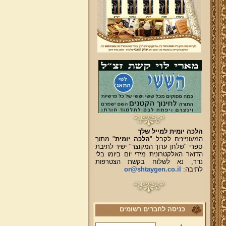
הלכה יומית למייל שלך
המעוניינים לקבל "
הלכה יומית
" מתוך
ספרי "שלחן ערוך המקוצר" ישיר לתיבת
הדואר האלקטרונית מידי יום ביומו בלי
נדר, נא לשלוח בקשת הצטרפות
לתיבה:
or@shtaygen.co.il
כניסה לחברים רשומים