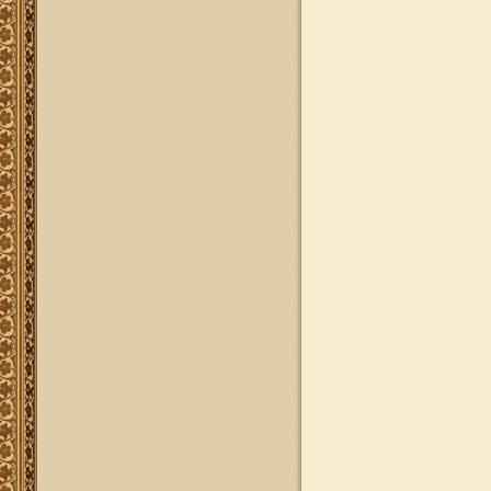
הפזורים על פני עשרות שנים לאתר
יד מהרי"ץ
פרויקט שו"ת "ויאמר יצחק" - שאלות
ותשובות בענייני הלכה מסורת ומנהג
להאזנה
להאזנה! קריאה ולימוד בספר הזוהר
(סוף ספר בראשית) בצוותא עם מרן
שליט"א
"נציב החודש" באתר
נציב החודש! אם רצונך שזכות לימוד
התורה, המסורת והמנהגים, של אלפי
לומדים באתר זה יעמדו לזכותך במשך
חודש ימים, להצלחה לרפואה או לע"נ,
אנא פנה לטל': 0504140741, ובחר את
החודש הרצוי עבורך. "נציב החודש"
יקבל באנר מפואר בו יופיעו שמו
להצלחתו, או שם קרוביו ז"ל בצירוף נר
נשמה דולק, וכן בתעודת הוקרה ובברכה
אישית ממרן הגאון הרב יצחק רצאבי
שליט"א.