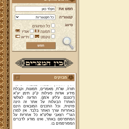
חפש את
קטגוריה
סיווג
כל הסיווגים
תמונה
אודיו
טקסט
וידיאו
ברוכים הבאים לאתר מהרי"ץ
יד מהרי"ץ - פורטל תורני למורשת יהדות
תימן, האתר הרשמי להנצחת מורשתו
של גאון רבני תימן ותפארתם מהרי"ץ
זצוק"ל. באתר תמצאו גם תכנים תורניים
והלכתיים רבים של מרן הגאון הרב יצחק
רצאבי שליט"א - פוסק עדת תימן,
מחבר ספרי שלחן ערוך המקוצר ח"ח
ושו"ת עולת יצחק ג"ח ועוד, וכן תוכלו
מבזקים
לעיין ולהאזין ולצפות במבחר שיעורי
תורה, שו"ת, מאמרים, תמונות, וקבלת
מידע אודות פעילות ק"ק תימן יע"א
(י'כוננם ע'ליון א'מן). הודעה לגולשי
האתר! הבעלות על אתר זה הינה
פרטית, וכל התכנים המובאים הינם
באחריות עורך האתר בלבד. אין למרן
הגר"י רצאבי שליט"א כל אחריות על
המתפרסם באתר, ואינו מודע לדברים
המפורסמים בו.
קווים לדמותו של מהרי"ץ זצוק"ל