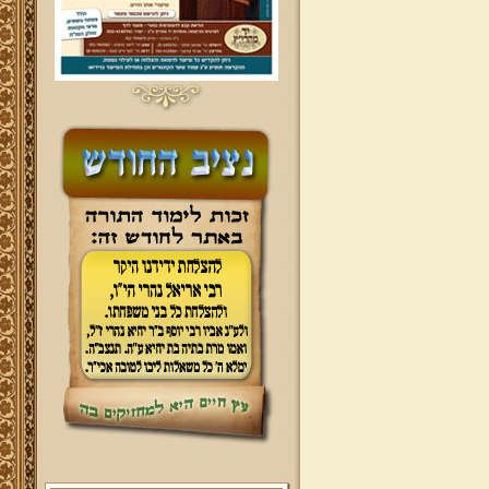
ברוכים הבאים לאתר מהרי"ץ
יד מהרי"ץ - פורטל תורני למורשת יהדות
תימן, האתר הרשמי להנצחת מורשתו
של גאון רבני תימן ותפארתם מהרי"ץ
זצוק"ל. באתר תמצאו גם תכנים תורניים
והלכתיים רבים של מרן הגאון הרב יצחק