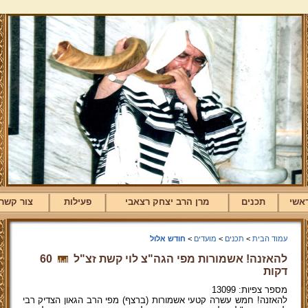
אשי
תכנים
מרן הרב יצחק רצאבי
פעילות
צור קשר
עמוד הבית
>
תכנים
>
מועדים
>
חודש אלול
להאזנה! אשמורות מפי הגה"צ לוי קשת זצ"ל
60
דקות
מספר צפיות: 13099
להאזנה! חמש עשרה קטעי אשמורות (ברצף) מפי הרב הגאון הצדיק רבי