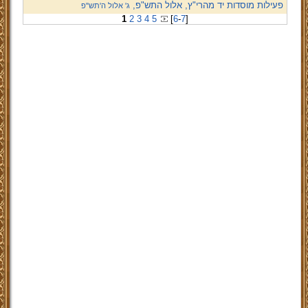
פעילות מוסדות יד מהרי"ץ, אלול התש"פ,
ג' אלול ה'תש"פ
1
2
3
4
5
[
6
-
7
]