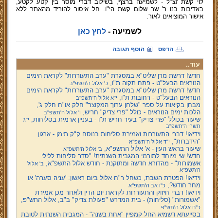
לוי קשת זצ"ל - לשמיעה ברצף, בשילוב דברי מוסר בין קטע לקטע,
באדיבות בנו ר' שר שלום קשת הי"ו. חל איסור להוריד מהאתר ללא
אישור המוציאים לאור.
לשמיעה -
לחץ כאן
הדפס
הוסף תגובה
עוד..
חדש! דרשת מרן שליט"א במסגרת "ערב התעוררות" לקראת הימים
הנוראים הבעל"ט - פתח תקוה ת"ו,
כ' אלול ה'תשפ''ב
חדש! דרשת מרן שליט"א במסגרת "ערב התעוררות" לקראת הימים
הנוראים הבעל"ט - רחובות ת"ו,
י"א אלול ה'תשפ''ב
מבחן בקיאות על ספר "שלחן ערוך המקוצר" חלק או"ח חלק ג',
הלכות ימים הנוראים - כולל "פרי צדיק" חריש,
ו' אלול ה'תשפ''ב
שיעור בכולל "פרי צדיק" בעיר חריש ת"ו - בעניין ארמית בסליחות,
י"ג
תשרי ה'תשפ''ב
וידיאו! דברי התעוררות ואמירת סליחות בנוסח ק"ק תימן - ארגון
"הידברות",
י"ד אלול ה'תשפ''א
שיעור בראש העין - א' אלול התשפ"א,
ב' אלול ה'תשפ''א
חדש! שי מיוחד לתורמי המגבית השנתית! "סדר סליחות ללילי
אשמורות" - מהדורא חדשה ומתוקנת - חודש אלול התשפ"א,
ב' אלול
ה'תשפ''א
וידיאו! הפטרת השבת, כשחל ר"ח אלול ביום ראשון: 'עניה סערה' או
מחר חודש?,
כ"ו אב ה'תשפ''א
וידיאו! דברי חיזוק והתעוררות לקראת יום הדין ולאחר מכן אמירת
"אשמורות" (סליחות) - בית המדרש "פעולת צדיק" ב"ב, אלול התש"פ,
כ"ח אלול ה'תש"פ
בסייעתא דשמיא החל קמפיין "אחת בשנה" - המגבית השנתית לטובת