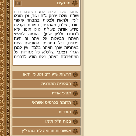
רצאבי שליט"א - פוסק עדת תימן,
מבזקים
מחבר ספרי שלחן ערוך המקוצר ח"ח
ושו"ת עולת יצחק ג"ח ועוד, וכן תוכלו
לעיין ולהאזין ולצפות במבחר שיעורי
תורה, שו"ת, מאמרים, תמונות, וקבלת
מידע אודות פעילות ק"ק תימן יע"א
(י'כוננם ע'ליון א'מן). הודעה לגולשי
האתר! הבעלות על אתר זה הינה
פרטית, וכל התכנים המובאים הינם
באחריות עורך האתר בלבד. אין למרן
הגר"י רצאבי שליט"א כל אחריות על
המתפרסם באתר, ואינו מודע לדברים
המפורסמים בו.
קווים לדמותו של מהרי"ץ זצוק"ל
דרשות שיעורים וקטעי וידאו
פניה נרגשת אל אחינו בני עדת תימן
יע"א די בכל אתר ואתר
הספריה התורנית
טופס הוראת קבע
קטעי אודיו
לוח לימוד "עמוד יומי" בספר הזוהר
הקדוש
תרומה בכרטיס אשראי
קול קורא לעמוד על משמר מסורת
הורדות
ק"ק תימן יע"א וחיזוקה
בנות ק"ק תימן
פרשת השבוע להאזנה מאת החזן
ה"ה יהודה דהרי הי"ו
אפשריות תרומה ליד מהרי"ץ