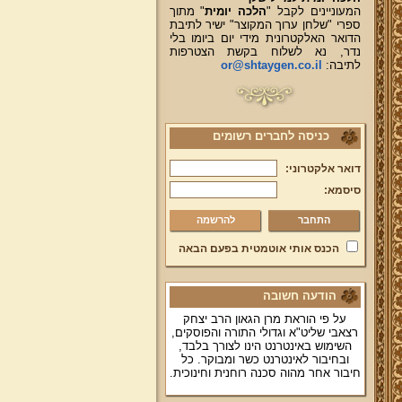
המעוניינים לקבל "
הלכה יומית
" מתוך
ספרי "שלחן ערוך המקוצר" ישיר לתיבת
הדואר האלקטרונית מידי יום ביומו בלי
נדר, נא לשלוח בקשת הצטרפות
לתיבה:
or@shtaygen.co.il
כניסה לחברים רשומים
דואר אלקטרוני:
סיסמא:
להרשמה
הכנס אותי אוטמטית בפעם הבאה
הודעה חשובה
על פי הוראת מרן הגאון הרב יצחק
רצאבי שליט"א וגדולי התורה והפוסקים,
השימוש באינטרנט הינו לצורך בלבד,
ובחיבור לאינטרנט כשר ומבוקר. כל
חיבור אחר מהוה סכנה רוחנית וחינוכית.