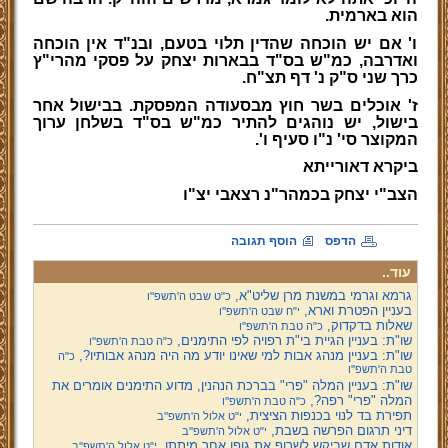
הוא בארמית.
ו' אם יש הוכחה שהדין תלוי בטעם, ובנ"ד אין הוכחה
ואדרבה, כמ"ש בס"ד בבארות יצחק על פסקי מהרי"ץ
כרך שני ס"ק נ' דף תצ"ח.
ז' אוכלים בשר חוץ מבסעודה המפסקת. בבישול אחר
בישול, יש נוהגים להתיר כמ"ש בס"ד בשלחן ערוך
המקוצר סי' נ"ו סעיף ו'.
ביקרא דאורייתא
הצב"י יצחק בכמהר"נ רצאבי יצ"ו
הדפס
הוסף תגובה
עוד..
גרמא וגרמי במשנת מרן שליט"א,
כ"ט שבט ה'תשפ''ו
בעניין הפטרת וארא,
י"ח שבט ה'תשפ''ו
שאלות בדקדוק,
כ"ה טבת ה'תשפ''ו
שו"ת: בעניין הגיית בי"ת רפויה לפי התימנים,
כ"ה טבת ה'תשפ''ו
שו"ת: בעניין מנהג אבות למי שאינו יודע מה היה מנהג אבותיו?,
כ"ה
טבת ה'תשפ''ו
שו"ת: בעניין המלה "פרי" בברכת הנהנין, מדוע התימנים אומרים את
המלה "פרי" רפה?,
כ"ה טבת ה'תשפ''ו
תפירת בד לנוי בכנפות הציצית,
י"ט אלול ה'תשפ''ב
דיני תרגום הפרשה בשבת,
י"ט אלול ה'תשפ''ב
אודות אדם שביקש לשרוף את גופו אחר מיתתו,
י"ט אלול ה'תשפ''ב