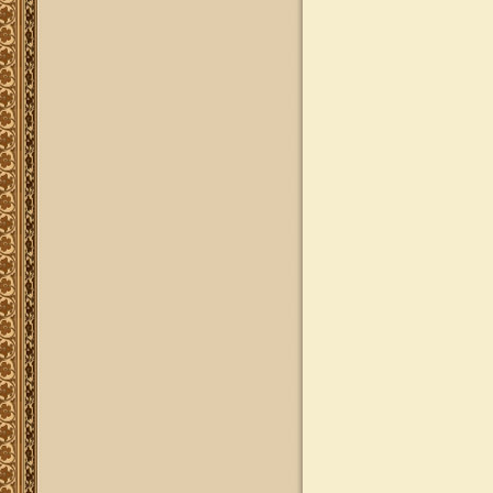
ותשובות בענייני הלכה מסורת ומנהג
להאזנה
להאזנה! קריאה ולימוד בספר הזוהר
(סוף ספר בראשית) בצוותא עם מרן
שליט"א
"נציב החודש" באתר
נציב החודש! אם רצונך שזכות לימוד
התורה, המסורת והמנהגים, של אלפי
לומדים באתר זה יעמדו לזכותך במשך
חודש ימים, להצלחה לרפואה או לע"נ,
אנא פנה לטל': 0504140741, ובחר את
החודש הרצוי עבורך. "נציב החודש"
יקבל באנר מפואר בו יופיעו שמו
להצלחתו, או שם קרוביו ז"ל בצירוף נר
נשמה דולק, וכן בתעודת הוקרה ובברכה
אישית ממרן הגאון הרב יצחק רצאבי
שליט"א.