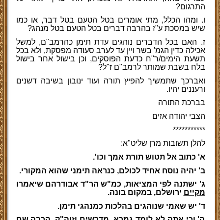
התרגום?
ו. ומהו הכלל, מתי אומרים בטל הטעם בטל דבר, או כמו
שיש במסכת ע"ז בהרבה דברים בטל הטעם בטל מנהג?
ז. האם בכל הדברים נוהגים עדת תימן כהרמב"ם, למשל
אכילה כדין הגמ' בשר ויין עד לערב סעודה מפסקת, ולא בכל
תשעת הימים/ר"ח כדעת הפוסקים, וכן בישול אחר בישול
בלח בשבת שמותר לרמב"ם ז"ל?
ואברכך שתמשיך להפיץ תורה ועוד ינובון בשיבה דשנים
ורעננים יהיו.
בברכת התורה
הצבי יהודה אזים
***********
להלן תשובות מרן שליט"א:
א' כתוב אל תטוש תורת אמך וכו'.
ב' יהיה נוסח אחיד לכולם, כנראה תימני שהוא המקורי.
ג' ישתנה לפי המציאות, כמ"ש הר"ד אבודרהם שיאמרו
מקיים
ירושלם, במקום בונה.
ד' יש שאמי שנוהגים בהלכות כמנהגי תימן.
ה' וכי אתה לא לומד גמרא, מדרשים וזוה"ק. הרבה שם