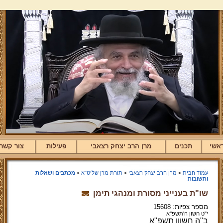
אשי
תכנים
מרן הרב יצחק רצאבי
פעילות
צור קשר
עמוד הבית
>
מרן הרב יצחק רצאבי
>
תורת מרן שליט"א
>
מכתבים ושאלות
ותשובות
שו"ת בענייני מסורת ומנהגי תימן
מספר צפיות: 15608
י"ט חשון ה'תשפ''א
ב"ה חשוון תשפ"א