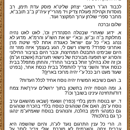
לכבוד הג"ר רצאבי יצחק שליט"א פוסק עדת תימן, רב
מוסדות וקהילת פעולת צדיק ויד מהרי"ץ עיה"ק ב"ב תובב"א,
מחבר ספרי שולחן ערוך המקוצר ועוד.
שלום וברכה
א. ידוע שאחרי שבטלה הסנהדרין וכו', לאט לאט נהיה
מחלוקת ב"ה וב"ש, ובא"י יש את השו"ע והרמ"א. מדוע לא
ננהג בא"י כל עם ישראל כאגודה אחת לפי שיטת מרן
ואחרוני ספרד? מישהו רשם לי, הגע בעצמך איזה מוזר זה
היום שבימינו התבטלו המחיצות, וכבר היום בציבור החילוני
והסרוג יש תופעה מבורכת של נישואי תערובת (אשכנז וע"מ)
וכן זה זולג בהילוך זוחל בציבור החרדי, והחתן מתפלל בבית
כנסת אחד והשני צריך להתפלל בבית כנסת אחר, (בפרט
שעוד מעט רוב ככל ע"י יהיה מרוכז בארץ)?
ב. האם כשיבוא המשיח יהיה נוסח אחיד לכלל העדות?
ג. ומה הנוסח יהיה בתשכון בתוך ירושלים עירך/את צמח
דוד/ותחזינה עינינו בשובך וכו'?
ד. יש בנוסח תימן בלדי (כפרי) ושאמי (שבאו מהשאם ערב
נוסח ע"מ), האם אלו שנוהגים כנוסח בלדי בהכרח שנוהגים
גם כמנהגי תימן בהלכה, והנוהגים בנוסח שאמי/ע"מ ינהגו
כך גם בהלכות?
ה. הרי כל ענין התרגום נועד לע"ה, והיום שהשפה היא
עברית צחה, והארמית לא מוכרת, אולי צריך לותר על