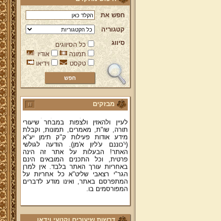
חפש את
קטגוריה
סיווג
כל הסיווגים
ברוכים הבאים לאתר מהרי"ץ
תמונה
אודיו
יד מהרי"ץ - פורטל תורני למורשת יהדות
טקסט
וידיאו
תימן, האתר הרשמי להנצחת מורשתו
של גאון רבני תימן ותפארתם מהרי"ץ
זצוק"ל. באתר תמצאו גם תכנים תורניים
והלכתיים רבים של מרן הגאון הרב יצחק
רצאבי שליט"א - פוסק עדת תימן,
מחבר ספרי שלחן ערוך המקוצר ח"ח
מבזקים
ושו"ת עולת יצחק ג"ח ועוד, וכן תוכלו
לעיין ולהאזין ולצפות במבחר שיעורי
תורה, שו"ת, מאמרים, תמונות, וקבלת
מידע אודות פעילות ק"ק תימן יע"א
(י'כוננם ע'ליון א'מן). הודעה לגולשי
האתר! הבעלות על אתר זה הינה
פרטית, וכל התכנים המובאים הינם
באחריות עורך האתר בלבד. אין למרן
הגר"י רצאבי שליט"א כל אחריות על
המתפרסם באתר, ואינו מודע לדברים
המפורסמים בו.
קווים לדמותו של מהרי"ץ זצוק"ל
פניה נרגשת אל אחינו בני עדת תימן
דרשות שיעורים וקטעי וידאו
יע"א די בכל אתר ואתר