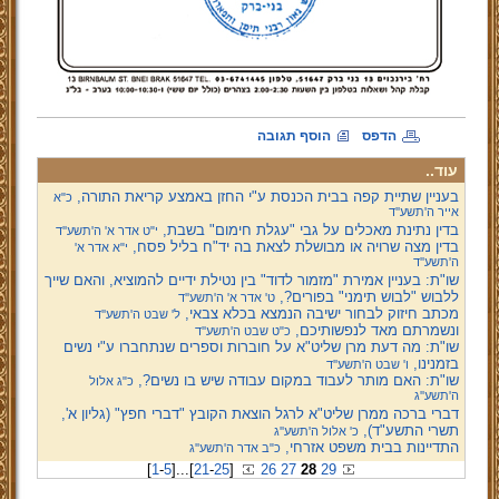
הדפס
הוסף תגובה
עוד..
בעניין שתיית קפה בבית הכנסת ע"י החזן באמצע קריאת התורה,
כ"א
אייר ה'תשע''ד
בדין נתינת מאכלים על גבי "עגלת חימום" בשבת,
י"ט אדר א' ה'תשע''ד
בדין מצה שרויה או מבושלת לצאת בה יד"ח בליל פסח,
י"א אדר א'
ה'תשע''ד
שו"ת: בעניין אמירת "מזמור לדוד" בין נטילת ידיים להמוציא, והאם שייך
ללבוש "לבוש תימני" בפורים?,
ט' אדר א' ה'תשע''ד
מכתב חיזוק לבחור ישיבה הנמצא בכלא צבאי,
ל' שבט ה'תשע''ד
ונשמרתם מאד לנפשותיכם,
כ"ט שבט ה'תשע''ד
שו"ת: מה דעת מרן שליט"א על חוברות וספרים שנתחברו ע"י נשים
בזמנינו,
ו' שבט ה'תשע''ד
שו"ת: האם מותר לעבוד במקום עבודה שיש בו נשים?,
כ"ג אלול
ה'תשע''ג
דברי ברכה ממרן שליט"א לרגל הוצאת הקובץ "דברי חפץ" (גליון א',
תשרי התשע"ד),
כ' אלול ה'תשע''ג
התדיינות בבית משפט אזרחי,
כ"ב אדר ה'תשע''ג
[
1
-
5
]
...
[
21
-
25
]
26
27
28
29