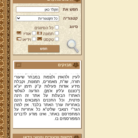
חפש את
קטגוריה
סיווג
כל הסיווגים
ברוכים הבאים לאתר מהרי"ץ
תמונה
אודיו
יד מהרי"ץ - פורטל תורני למורשת יהדות
טקסט
וידיאו
תימן, האתר הרשמי להנצחת מורשתו
של גאון רבני תימן ותפארתם מהרי"ץ
זצוק"ל. באתר תמצאו גם תכנים תורניים
והלכתיים רבים של מרן הגאון הרב יצחק
רצאבי שליט"א - פוסק עדת תימן,
מחבר ספרי שלחן ערוך המקוצר ח"ח
מבזקים
ושו"ת עולת יצחק ג"ח ועוד, וכן תוכלו
לעיין ולהאזין ולצפות במבחר שיעורי
תורה, שו"ת, מאמרים, תמונות, וקבלת
מידע אודות פעילות ק"ק תימן יע"א
(י'כוננם ע'ליון א'מן). הודעה לגולשי
האתר! הבעלות על אתר זה הינה
פרטית, וכל התכנים המובאים הינם
באחריות עורך האתר בלבד. אין למרן
הגר"י רצאבי שליט"א כל אחריות על
המתפרסם באתר, ואינו מודע לדברים
המפורסמים בו.
קווים לדמותו של מהרי"ץ זצוק"ל
פניה נרגשת אל אחינו בני עדת תימן
דרשות שיעורים וקטעי וידאו