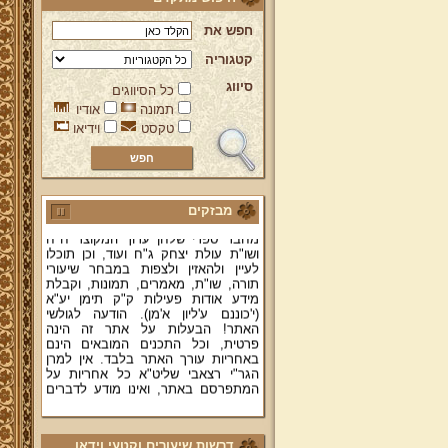
חפש את
קטגוריה
סיווג
כל הסיווגים
תמונה
אודיו
ברוכים הבאים לאתר מהרי"ץ
טקסט
וידיאו
יד מהרי"ץ - פורטל תורני למורשת יהדות
תימן, האתר הרשמי להנצחת מורשתו
של גאון רבני תימן ותפארתם מהרי"ץ
זצוק"ל. באתר תמצאו גם תכנים תורניים
והלכתיים רבים של מרן הגאון הרב יצחק
מבזקים
רצאבי שליט"א - פוסק עדת תימן,
מחבר ספרי שלחן ערוך המקוצר ח"ח
ושו"ת עולת יצחק ג"ח ועוד, וכן תוכלו
לעיין ולהאזין ולצפות במבחר שיעורי
תורה, שו"ת, מאמרים, תמונות, וקבלת
מידע אודות פעילות ק"ק תימן יע"א
(י'כוננם ע'ליון א'מן). הודעה לגולשי
האתר! הבעלות על אתר זה הינה
פרטית, וכל התכנים המובאים הינם
באחריות עורך האתר בלבד. אין למרן
הגר"י רצאבי שליט"א כל אחריות על
המתפרסם באתר, ואינו מודע לדברים
המפורסמים בו.
קווים לדמותו של מהרי"ץ זצוק"ל
דרשות שיעורים וקטעי וידאו