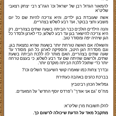
להמאור הגדול רבן של ישראל וכו' הגה"צ רבי יצחק רצאבי
שליט"א
אשה שעובדת בגן ילדים, והיא צריכה להיות שם כל יום
משבע וחצי בבוקר, ועד רבע לשלש בצהריים.
והנה הילדים הולכים כבר הביתה בשעה שתים בצהריים, רק
היא צריכה להישאר בגן עד רבע לשלש, כדי לארגן ולסדר כל
הגן שיהיה יפה ומסודר טוב.
והשאלה אם האשה טורחת יותר בשעות שהיא נמצאת בגן,
וגם מסדרת הגן היטב, והספיקה לארגן כל הגן מסודר עד
שעה שתים בצהריים, האם מותר לה ללכת הביתה בשעת
שתים, ולרשום שהיתה שם עד רבע לשלש, כי בעצם טרחה
יותר כדי שתוכל ללכת הביתה מוקדם יותר.
ובדרך צחות כמו שאמרו קושי השיעבוד השלים וכו'?
בברכת כהנים באהבה כעתירת
גמליאל הכהן רבינוביץ
מח"ס "גם אני אודך" ו"פרדס יוסף החדש" על המועדים.
להלן תשובות מרן שליט"א:
מתקבל מאד על הדעת שיכולה לרשום כך.