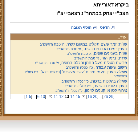
ביקרא דאורייתא
הצב"י יצחק בכמהר"נ רצאבי יצ"ו
הדפס
הוסף תגובה
עוד..
שו"ת: זמר ששם תקליט במקום לשיר,
ה' טבת ה'תשפ''ב
בעניין ימים מסוכנים בשנה,
א' טבת ה'תשפ''ב
שו"ת בעניינים שונים,
א' טבת ה'תשפ''ב
שירים בזמן הזה,
א' טבת ה'תשפ''ב
פרישׂת הטלית מעל החתן והכלה בחופה,
א' טבת ה'תשפ''ב
רישום שעות עבודה,
כ"ז כסליו ה'תשפ''ב
שאלה בעניין טעמי תיבות 'עשר אעשרנו' [פרשת ויצא],
כ"ז כסליו
ה'תשפ''ב
שאלה בהלכות ברכות,
כ"ז כסליו ה'תשפ''ב
בענין בלורית בשיער,
כ"ז כסליו ה'תשפ''ב
צירוף קטן או קטנים לזימון,
כ"ז כסליו ה'תשפ''ב
[
1
-
5
]
...
[
6
-
10
]
11
12
13
14
15
[
16
-
20
]
...
[
26
-
29
]