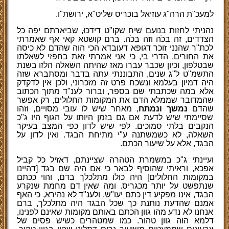
למעכ"ת הרה"ג עוזיאל בוכריס שליט"א, ירושת"ו.
נהניתי לחזות בנועם שיח שקו"ט דידכו
, שביארתם יפה כל
הצדדים, זה בכ
ה וזה בכ
ה. ברם קושטא קאי אף שאמרתי
לכת"ר שהנני זוכר דגופא דעובדא הכי הוה שהדם לא כיסה
את החורים, הדרי בי, כי אני אמרתי זאת בחפזי לשאלתו
שבטלפון, וכיון שכבר עברו מאז שהיתה השאלה הלזו בשנת
התשמ"ט ל"ג שנים, התבוננתי עתה בדבר ומסתברא שזה
היה דמיון בעלמא ונשכח פרט זה מזכרוני, ולכן אין לדקדק
אלא במה שכתבתי שם בספר, וברור לענ"ד מתוך הכתוב
שהמדובר שממלא הדם את המקומות החלולים, רק אפשר
שהדם
נמשך ונמתח
, מאחר שיש לו עובי מסויים, וזהו
שסיימתי שיש לדעת אם גם בזמן היותו על הגוף היו ג"כ
הנקבים בלתי סמוכים. לפי שיש לדון כפי המצב בעיקר
השאלה, לא כשמשתנה ע"י מתיחת הבגד. ואין לדון על
הבגד, אלא על שיעור הכתם.
ועיינתי ג"כ במשמרת הטהרה שציינתם, דאזיל כל קביל
אפכא, וראיתי שהוסיף לבאר כי אם היה שם בגד [דהיינו
במקומות החלולים] היה כולו מתלכלך בדם, והוי ככתם
שנתפשט על יותר מכגריס. ומה שאין דם מחמת שנקרע
הבגד, אינו מפקיע דין כתם יעו"ש. ולענ"ד לא נהירא, כי האף
אמנם שהדעת נותנת כך שכל הבגד היה מתלכלך, ברם
אנחנו לא נדע מהו גוון הכתם באותם מקומות שאינם לפנינו,
דלמא הוה גוון טהור. כמו שמטהרים כשיש פסים של