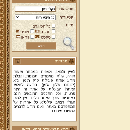
חפש את
קטגוריה
סיווג
כל הסיווגים
ברוכים הבאים לאתר מהרי"ץ
תמונה
אודיו
יד מהרי"ץ - פורטל תורני למורשת יהדות
טקסט
וידיאו
תימן, האתר הרשמי להנצחת מורשתו
של גאון רבני תימן ותפארתם מהרי"ץ
זצוק"ל. באתר תמצאו גם תכנים תורניים
והלכתיים רבים של מרן הגאון הרב יצחק
רצאבי שליט"א - פוסק עדת תימן,
מחבר ספרי שלחן ערוך המקוצר ח"ח
מבזקים
ושו"ת עולת יצחק ג"ח ועוד, וכן תוכלו
לעיין ולהאזין ולצפות במבחר שיעורי
תורה, שו"ת, מאמרים, תמונות, וקבלת
מידע אודות פעילות ק"ק תימן יע"א
(י'כוננם ע'ליון א'מן). הודעה לגולשי
האתר! הבעלות על אתר זה הינה
פרטית, וכל התכנים המובאים הינם
באחריות עורך האתר בלבד. אין למרן
הגר"י רצאבי שליט"א כל אחריות על
המתפרסם באתר, ואינו מודע לדברים
המפורסמים בו.
קווים לדמותו של מהרי"ץ זצוק"ל
פניה נרגשת אל אחינו בני עדת תימן
דרשות שיעורים וקטעי וידאו
יע"א די בכל אתר ואתר