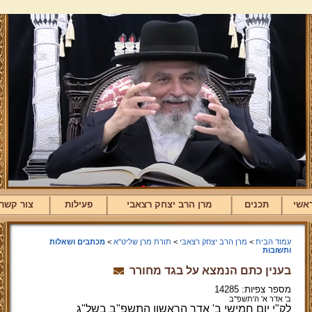
אשי
תכנים
מרן הרב יצחק רצאבי
פעילות
צור קשר
עמוד הבית
>
מרן הרב יצחק רצאבי
>
תורת מרן שליט"א
>
מכתבים ושאלות
ותשובות
בענין כתם הנמצא על בגד מחורר
מספר צפיות: 14285
ב' אדר א' ה'תשפ''ב
לק"י יום חמישי ב' אדר הראשון התשפ"ב בשל"ג