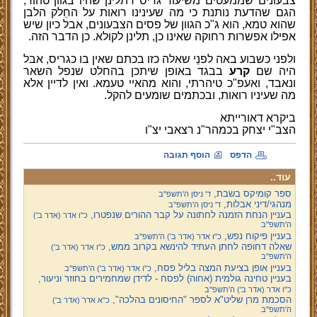
צבעונים שממעטים משיעור גריס דתלינן שהיו בגוון טהור,
הגם שהדעת נותנת כי מה שעינינו רואות
על הח
לק הלבן
שהוא טמא, הוא ג"כ הגוון של פסים הצבעונים,
אבל כיון שיש
אפילו אפשרות רחוקה שאינו כן, תלינן לקולא. כן הדבר הזה.
ולפני כשבוע באה לפנ
י שאלה כזו בכתם שאין בו כגריס, אבל
היה שם
קרע
בבגד באופן שיתכן בהחלט שנפל השאר
ונאבד, ואעפ"כ טיהרתי, והוא מהאיי טעמא. ואין לדיין אלא
מה שעיניו רואות, ובכתמים שומעים להקל.
ביקרא דאורייתא
הצב"י יצחק בכמהר"נ רצאבי יצ"ו
הדפס
הוסף תגובה
עוד..
ספר קומיקס בשבת,
ד' ניסן ה'תשפ''ב
מנהגי/דיני אבלות,
ד' ניסן ה'תשפ''ב
בעניין הנחת הזמנה לחתונה על קבר ההורים שנפטרו,
כ"ו אדר (אדר ב')
ה'תשפ''ב
בעניין פיקוח נפש,
כ"ו אדר (אדר ב') ה'תשפ''ב
שאלה דחופה לחתן העתיד להינשא בקרוב ממש,
כ"ו אדר (אדר ב')
ה'תשפ''ב
בעניין אופן בציעת המצה בליל פסח,
כ"ו אדר (אדר ב') ה'תשפ''ב
בעניין טחינה גולמית (אחוה) לפסח - לדידן שמחמירים בחוזר וניעור,
כ"ו אדר (אדר ב') ה'תשפ''ב
הסכמת מרן שליט"א לספר "החיסונים בהלכה",
כ"א אדר (אדר ב')
ה'תשפ''ב