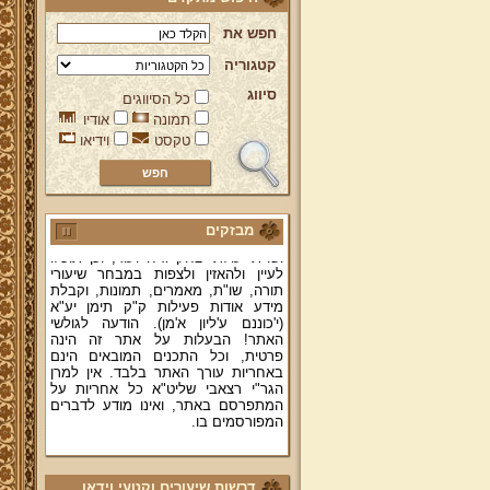
חפש את
קטגוריה
סיווג
כל הסיווגים
ברוכים הבאים לאתר מהרי"ץ
תמונה
אודיו
יד מהרי"ץ - פורטל תורני למורשת יהדות
טקסט
וידיאו
תימן, האתר הרשמי להנצחת מורשתו
של גאון רבני תימן ותפארתם מהרי"ץ
זצוק"ל. באתר תמצאו גם תכנים תורניים
והלכתיים רבים של מרן הגאון הרב יצחק
רצאבי שליט"א - פוסק עדת תימן,
מבזקים
מחבר ספרי שלחן ערוך המקוצר ח"ח
ושו"ת עולת יצחק ג"ח ועוד, וכן תוכלו
לעיין ולהאזין ולצפות במבחר שיעורי
תורה, שו"ת, מאמרים, תמונות, וקבלת
מידע אודות פעילות ק"ק תימן יע"א
(י'כוננם ע'ליון א'מן). הודעה לגולשי
האתר! הבעלות על אתר זה הינה
פרטית, וכל התכנים המובאים הינם
באחריות עורך האתר בלבד. אין למרן
הגר"י רצאבי שליט"א כל אחריות על
המתפרסם באתר, ואינו מודע לדברים
המפורסמים בו.
קווים לדמותו של מהרי"ץ זצוק"ל
פניה נרגשת אל אחינו בני עדת תימן
דרשות שיעורים וקטעי וידאו