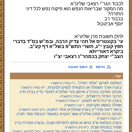
לכבוד הגר''י רצאבי שליט''א
מה המקור שבריאות הנפש הוא פיקוח נפש לכל דיני
התורה
?
בכבוד רב
יוסף אביטבול
להלן תשובת מרן שליט"א:
עי' בקונטריס אל תהי צדיק הרבה, ובמ"ש בס"ד בדברי
חפץ קובץ י"ג, תשרי התש"פ בשל"א דף קע"ב.
ביקרא דאורייתא
הצב"י יצחק בכמהר"נ רצאבי יצ"ו
הדפס
הוסף תגובה
עוד..
המלצה לארגון "אלפי יהודה",
כ"ו כסליו ה'תשע''ו
בעניין אורך השמלה או החצאית לנשים ולנערות,
י"א כסליו ה'תשע''ו
מכתב תמיכה בהרה"ג מיימון נהרי שליט"א למינויי כדיין בבית הדין
הרבני הגדול בירושלים,
י"ג אלול ה'תשע''ה
בעניין עריכת וידאו לנשים,
י"ג אלול ה'תשע''ה
שאלה בנושא מקרקעין,
ו' אב ה'תשע''ה
ביאור דעת מהרי"ץ בעניין שהולכים אחר התובע,
כ"ט תמוז ה'תשע''ה
מכתב ברכה ממרן שליט"א אשר הוקרא במעמד הכנסת ספר תורה,
י"ג תמוז ה'תשע''ה
בעניין העלאת ש"צ גרוש או אלמן לתפילות שבת, ובעניין אמירת בריך
שמיה במנחת שבת,
כ"א סיון ה'תשע''ה
האם מתפלל ספרדי קבוע בבית כנסת של תימנים, יכול לקרוא בתורה