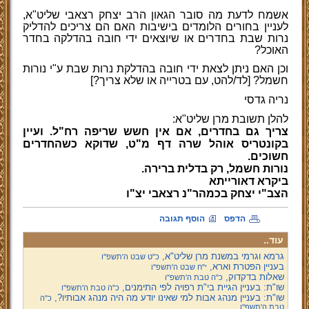
אשמח לדעת מה סובר הגאון הרב יצחק רצאבי שליט"א,
לעניין בחורים הלומדים בישיבות האם הם צריכים להדליק
נרות שבת בחדרים או שיוצאים ידי חובה בהדלקה בחדר
האוכל?
וכן האם ניתן לצאת ידי חובה בהדלקת נרות שבת ע"י נורות
חשמל? [לד/להט, עם בטרייה או שלא צריך?]
נריה גדסי
להלן תשובת מרן שליט"א:
צריך גם בחדרים, אם אין חשש שריפה רח"ל. ועיין
בקונטריס אוהל שרה דף מ"ט, שדוקא כשהחדרים
חשוכים.
נורות חשמל, רק בדלית ברירה.
ביקרא דאורייתא
הצב"י יצחק בכמהר"נ רצאבי יצ"ו
הדפס
הוסף תגובה
עוד..
גרמא וגרמי במשנת מרן שליט"א,
כ"ט שבט ה'תשפ''ו
בעניין הפטרת וארא,
י"ח שבט ה'תשפ''ו
שאלות בדקדוק,
כ"ה טבת ה'תשפ''ו
שו"ת: בעניין הגיית בי"ת רפויה לפי התימנים,
כ"ה טבת ה'תשפ''ו
שו"ת: בעניין מנהג אבות למי שאינו יודע מה היה מנהג אבותיו?,
כ"ה
טבת ה'תשפ''ו