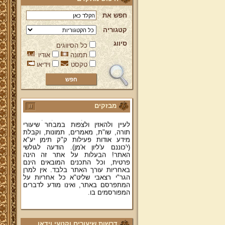
חפש את
קטגוריה
סיווג
כל הסיווגים
ברוכים הבאים לאתר מהרי"ץ
תמונה
אודיו
יד מהרי"ץ - פורטל תורני למורשת יהדות
טקסט
וידיאו
תימן, האתר הרשמי להנצחת מורשתו
של גאון רבני תימן ותפארתם מהרי"ץ
זצוק"ל. באתר תמצאו גם תכנים תורניים
והלכתיים רבים של מרן הגאון הרב יצחק
רצאבי שליט"א - פוסק עדת תימן,
מחבר ספרי שלחן ערוך המקוצר ח"ח
מבזקים
ושו"ת עולת יצחק ג"ח ועוד, וכן תוכלו
לעיין ולהאזין ולצפות במבחר שיעורי
תורה, שו"ת, מאמרים, תמונות, וקבלת
מידע אודות פעילות ק"ק תימן יע"א
(י'כוננם ע'ליון א'מן). הודעה לגולשי
האתר! הבעלות על אתר זה הינה
פרטית, וכל התכנים המובאים הינם
באחריות עורך האתר בלבד. אין למרן
הגר"י רצאבי שליט"א כל אחריות על
המתפרסם באתר, ואינו מודע לדברים
המפורסמים בו.
קווים לדמותו של מהרי"ץ זצוק"ל
פניה נרגשת אל אחינו בני עדת תימן
דרשות שיעורים וקטעי וידאו