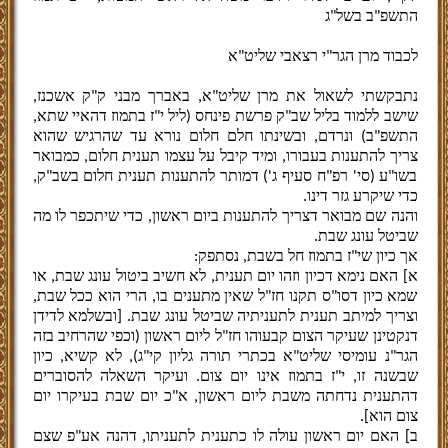
התשפ"ב בשל"ג
לכבוד מרן הגר"י רצאבי שליט"א
נתבקשתי לשאול את מרן שליט"א, באברך מבני ק"ק אשכנז,
שישב ללמוד בליל שב"ק פרשת פינחס (ליל י"ז בתמוז דהאיי שתא,
התשפ"ב) ונרדם, ובשינתו חלם חלום נורא עד שהרגיש שהוא
צריך להתענות בעבורו, ומיד קיבל על עצמו תענית חלום, כמבואר
בשו"ע (סי' רפ"ח סעיף ג') דמותר להתענות תענית חלום בשב"ק,
כדי שיקרע גזר דינו
.
והנה שם מבואר דצריך להתענות ביום ראשון, כדי שיתכפר לו מה
שביטל עונג שבת.
אך כיון שי"ז בתמוז חל בשבת, נסתפק
:
א] האם נימא דכיון וזהו יום תענית, לא חשיב ביטול עונג שבת, או
שמא כיון דסו"ס תקנו חז"ל שאין מתענים בו, הרי הוא ככל שבת,
וצריך למיתב תענית לתעניתיה שביטל עונג שבת. [ובשלמא לדידן
דנקטינן שעיקר הצום קבעוהו חז"ל ליום ראשון (וכפי שהרחיב בזה
הגר"נ עומיסי שליט"א בכתרי תורה גליון קי"ג), לא קשיא, כיון
שבשנה זו, י"ז בתמוז אינו יום צום. ועיקר השאלה להסוברים
דהתענית נדחתה משבת ליום ראשון, א"כ יום שבת בעיקרו יום
צום הוא].
ב] האם יום ראשון עולה לו כתענית לתעניתו, דהנה אע"פ שצם