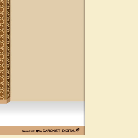
יד מהרי"ץ
פרויקט שו"ת "ויאמר יצחק" - שאלות
ותשובות בענייני הלכה מסורת ומנהג
להאזנה
להאזנה! קריאה ולימוד בספר הזוהר
(סוף ספר בראשית) בצוותא עם מרן
שליט"א
"נציב החודש" באתר
נציב החודש! אם רצונך שזכות לימוד
התורה, המסורת והמנהגים, של אלפי
לומדים באתר זה יעמדו לזכותך במשך
חודש ימים, להצלחה לרפואה או לע"נ,
אנא פנה לטל': 0504140741, ובחר את
החודש הרצוי עבורך. "נציב החודש"
יקבל באנר מפואר בו יופיעו שמו
להצלחתו, או שם קרוביו ז"ל בצירוף נר
נשמה דולק, וכן בתעודת הוקרה ובברכה
אישית ממרן הגאון הרב יצחק רצאבי
שליט"א.
דרונט
דיגיטל