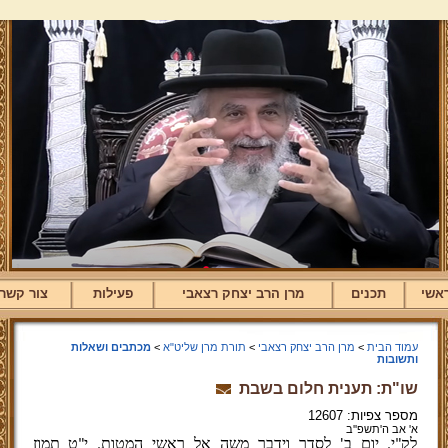
אשי
תכנים
מרן הרב יצחק רצאבי
פעילות
צור קשר
עמוד הבית
>
מרן הרב יצחק רצאבי
>
תורת מרן שליט"א
>
מכתבים ושאלות
ותשובות
שו"ת: תענית חלום בשבת
מספר צפיות: 12607
א' אב ה'תשפ''ב
לק"י, יום ב' לסדר וידבר משה אל ראשי המטות, י"ט תמוז