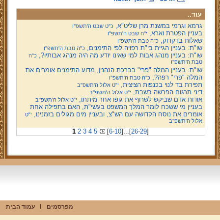
עוד..
גרמא וגרמי במשנת מרן שליט"א,
כ"ט שבט ה'תשפ''ו
בעניין הפטרת וארא,
י"ח שבט ה'תשפ''ו
שאלות בדקדוק,
כ"ה טבת ה'תשפ''ו
שו"ת: בעניין הגיית בי"ת רפויה לפי התימנים,
כ"ה טבת ה'תשפ''ו
שו"ת: בעניין מנהג אבות למי שאינו יודע מה היה מנהג אבותיו?,
כ"ה
טבת ה'תשפ''ו
שו"ת: בעניין המלה "פרי" בברכת הנהנין, מדוע התימנים אומרים את
המלה "פרי" רפה?,
כ"ה טבת ה'תשפ''ו
תפירת בד לנוי בכנפות הציצית,
י"ט אלול ה'תשפ''ב
דיני תרגום הפרשה בשבת,
י"ט אלול ה'תשפ''ב
אודות אדם שביקש לשרוף את גופו אחר מיתתו,
י"ט אלול ה'תשפ''ב
בעניין מי ששכח לומר המלך המשפט בעשי"ת, האם בתפילה אחת
אומרים את נוסח הקדושה עם הש"צ, ובעניין מים מגולים בזמנינו,
י"ט
אלול ה'תשפ''ב
1
2
3
4
5
[
6
-
10
]
...
[
26
-
29
]
מפרסמים
עמוד הבית