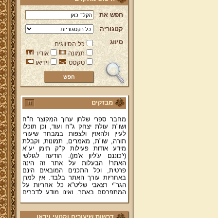
חפש את
קטגוריה
סיווג
כל הסיווגים
תמונה
אודיו
טקסט
וידיאו
ברוכים הבאים לאתר מהרי"ץ
יד מהרי"ץ - פורטל תורני למורשת יהדות
תימן, האתר הרשמי להנצחת מורשתו
של גאון רבני תימן ותפארתם מהרי"ץ
זצוק"ל. באתר תמצאו גם תכנים תורניים
והלכתיים רבים של מרן הגאון הרב יצחק
מבזקים
רצאבי שליט"א - פוסק עדת תימן,
מחבר ספרי שלחן ערוך המקוצר ח"ח
ושו"ת עולת יצחק ג"ח ועוד, וכן תוכלו
לעיין ולהאזין ולצפות במבחר שיעורי
תורה, שו"ת, מאמרים, תמונות, וקבלת
מידע אודות פעילות ק"ק תימן יע"א
(י'כוננם ע'ליון א'מן). הודעה לגולשי
האתר! הבעלות על אתר זה הינה
פרטית, וכל התכנים המובאים הינם
באחריות עורך האתר בלבד. אין למרן
הגר"י רצאבי שליט"א כל אחריות על
המתפרסם באתר, ואינו מודע לדברים
המפורסמים בו.
קווים לדמותו של מהרי"ץ זצוק"ל
דרשות שיעורים וקטעי וידאו