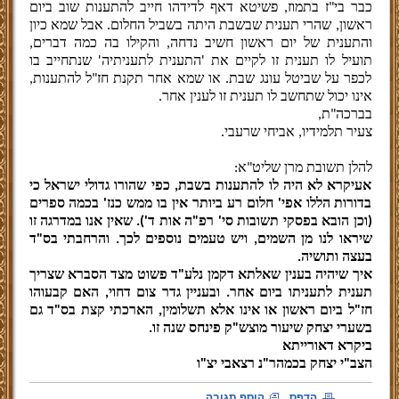
כבר בי"ז בתמוז, פשיטא דאף לדידהו חייב להתענות שוב ביום
ראשון, שהרי תענית שבשבת היתה בשביל החלום. אבל שמא כיון
והתענית של יום ראשון חשיב נדחה, והקילו בה כמה דברים,
תועיל לו תענית זו לקיים את 'התענית לתעניתיה' שנתחייב בו
לכפר על שביטל עונג שבת. או שמא אחר תקנת חז"ל להתענות,
אינו יכול שתחשב לו תענית זו לענין אחר
.
בברכה"ת
,
צעיר תלמידיו, אביחי שרעבי.
להלן תשובת מרן שליט"א:
אעיקרא לא היה לו להתענות בשבת, כפי שהורו גדולי ישראל כי
בדורות הללו אפי' חלום רע ביותר אין בו ממש כנז' בכמה ספרים
(וכן הובא בפסקי תשובות סי' רפ"ה אות ד'). שאין אנו במדרגה זו
שיראו לנו מן השמים, ויש טעמים נוספים לכך. והרחבתי בס"ד
בעצה ותושיה.
איך שיהיה בענין שאלתא דקמן נלע"ד פשוט מצד הסברא שצריך
תענית לתעניתו ביום אחר. ובעניין גדר צום דחוי, האם קבעוהו
חז"ל ביום ראשון או אינו אלא תשלומין, הארכתי קצת בס"ד גם
בשערי יצחק שיעור מוצש"ק פינחס שנה זו.
ביקרא דאורייתא
הצב"י יצחק בכמהר"נ רצאבי יצ"ו
הדפס
הוסף תגובה