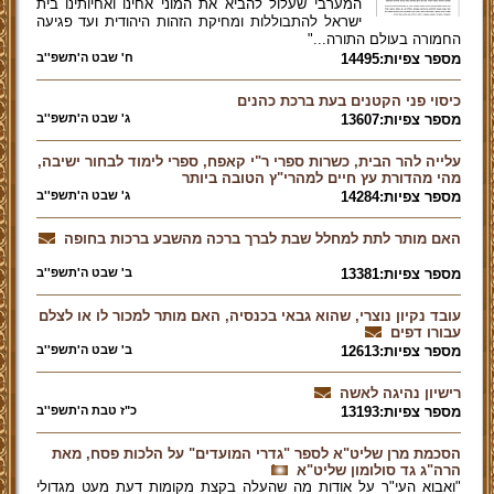
המערבי שעלול להביא את המוני אחינו ואחיותינו בית
ישראל להתבוללות ומחיקת הזהות היהודית ועד פגיעה
החמורה בעולם התורה..."
מספר צפיות:14495
ח' שבט ה'תשפ''ב
כיסוי פני הקטנים בעת ברכת כהנים
מספר צפיות:13607
ג' שבט ה'תשפ''ב
עלייה להר הבית, כשרות ספרי ר"י קאפח, ספרי לימוד לבחור ישיבה,
מהי מהדורת עץ חיים למהרי"ץ הטובה ביותר
מספר צפיות:14284
ג' שבט ה'תשפ''ב
האם מותר לתת למחלל שבת לברך ברכה מהשבע ברכות בחופה
מספר צפיות:13381
ב' שבט ה'תשפ''ב
עובד נקיון נוצרי, שהוא גבאי בכנסיה, האם מותר למכור לו או לצלם
עבורו דפים
מספר צפיות:12613
ב' שבט ה'תשפ''ב
רישיון נהיגה לאשה
מספר צפיות:13193
כ"ז טבת ה'תשפ''ב
הסכמת מרן שליט"א לספר "גדרי המועדים" על הלכות פסח, מאת
הרה"ג גד סולומון שליט"א
"ואבוא העי"ר על אודות מה שהעלה בקצת מקומות דעת מעט מגדולי