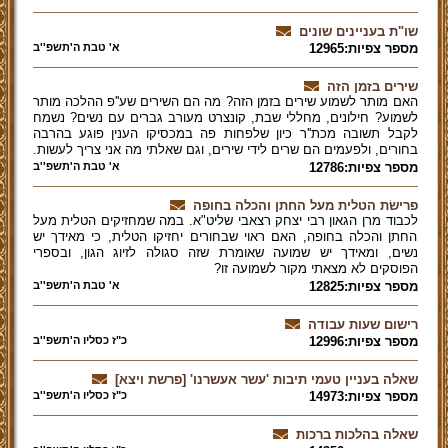
שו"ת בעניינים שונים
מספר צפיות:12965
א' טבת ה'תשפ''ב
שירים בזמן הזה
האם מותר לשמוע שירים בזמן הזה? מה הם השירים שע''פ ההלכה מותר
לשמוע? חילונים, מחללי שבת, קונצרט מעורב גברים עם נשים? נשמח
לקבל תשובה מכת''ר כיון שלפחות פה במכסיקו הענין פוגע בהרבה
בחורים, ולפעמים הם שרים לידי שירים, וגם שאלתי מה אני צריך לעשות.
מספר צפיות:12786
א' טבת ה'תשפ''ב
פרישׂת הטלית מעל החתן והכלה בחופה
לכבוד מרן הגאון רבי יצחק רצאבי שליט"א. במה שמחזיקים הטלית מעל
החתן והכלה בחופה, האם ראוי שבחורים יחזיקו הטלית, כי מאידך יש
נשים, ומאידך יש שמועה שאומרת שזה סגולה לזיוג הגון, ובספרי
הפוסקים לא מצאתי מקור לשמועה זו?
מספר צפיות:12825
א' טבת ה'תשפ''ב
רישום שעות עבודה
מספר צפיות:12996
כ"ז כסליו ה'תשפ''ב
שאלה בעניין טעמי תיבות 'עשר אעשרנו' [פרשת ויצא]
מספר צפיות:14973
כ"ז כסליו ה'תשפ''ב
שאלה בהלכות ברכות