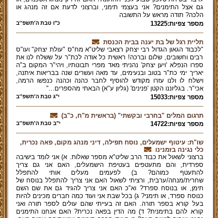
גם אצל התימנים? אני בעצמי תימני, וברצוני לדעת אם זה מנהג או
הלכה? תודה מראש על התשובה
מספר צפיות:13225
כ"ו טבת ה'תשפ''ב
תליית רגל של בת יענה בבית הכנסת
"לכבוד הגאון הגדול רבי יצחק רצאבי שליט"א מח"ס "עולת יצחק" ועו"ס
רבים וחשובים, שלום וברכה! ראשית כל אודה לכת"ר על ששלח לנו את
ספרו הנפלא 'ויען יצחק' נהניתי מאד מפרי תבונותיו, ויהי"ר המקום ב"ה
יאריך ימי כת"ר בטוב ובנעימים, עד מאה ועשרים שנה בבריאות איתנה,
וישלח לו ולנו עזרו מקודש להוסיף לחבר כהנה וכהנה כנפשו הרמה,
אכי"ר. בגליוננו הקטן 'פנינים' (גליון ע"א) הבאתי מהספרים..."
מספר צפיות:15033
י"ג טבת ה'תשפ''ב
תרגום המלים "בחרבי ובקשתי" (בראשית מ"ח, כ"ב)
מספר צפיות:14722
י"ב טבת ה'תשפ''ב
שו"ת: עיטוף ישמעלים, נוסח תפילה, דיני מנהג מקום, פאה נכרית,
כלי נגינה בזמנינו
ברצוני לשאול את כבוד הרב שליט"א מספר שאלות. א) אני לומד בישיבה
ספרדית, והם מתעטפים בעטיפת הישמעלים, האם אני גם צריך
להתעטף כמוהם? ב) לפעמים מעלים אותי להתפלל
שחרית/מנחה/ערבית, ורציתי לשאול האם אני צריך להתפלל בנוסח של
תימן, או בנוסח ספרד? וא"כ האם אני צריך להגיד גם את שם השם
כנוסח ספרד, או תימני? ג) בכל שבת אני ועוד כמה חברים מכינים להיות
בעל קורא בספר תורה. האם זה בעייתי שהם עולים לספר תורה ואני
קורא להם בתימנית? ד) מה הדין בפאה נכרית? האם אנחנו התימנים