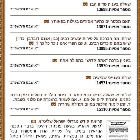
שאלה בעניין פדיון הבן
מספר צפיות:13698
י"א שבט ה'תשפ''ב
האם מספריים כתער אסורים בגילוח בפאות?
מספר צפיות:13671
י"א שבט ה'תשפ''ב
שו"ת: מה הברכה על פירות יבשים רבים [כגון אננס דובדבן וכדו']
שיש בהם סוכרים רבים, וטעם הפרי אינו ניכר כל כך ?
מספר צפיות:13995
י"א שבט ה'תשפ''ב
בעניין ברכת "אתה קדוש" בתפילה אחת
מספר צפיות:13970
י"א שבט ה'תשפ''ב
שו"ת בענייני שביעית
מספר צפיות:14571
י"א שבט ה'תשפ''ב
שו"ת: א. שאלה בריש בבא קמא. ב. כיסוי הילדים בטלית בזמן ברכת
כהנים, והנחת ידים עליהם. ג. אם לעמוד בהזכרת יום פלוני בשבת.
ד. זמן לימוד הלכות בסיום תפילת שחרית
מספר צפיות:15110
י"א שבט ה'תשפ''ב
קריאת קודש מגדולי ישראל שליט"א
"לזעוק ולהריע בשעת פתיחת ההיכל בדבר הסכנה
הנוראית בימינו של עקירת הדת והמסורת בכל
התחומים, הן בכשרות, גיורים, נישואין וחילול הכותל