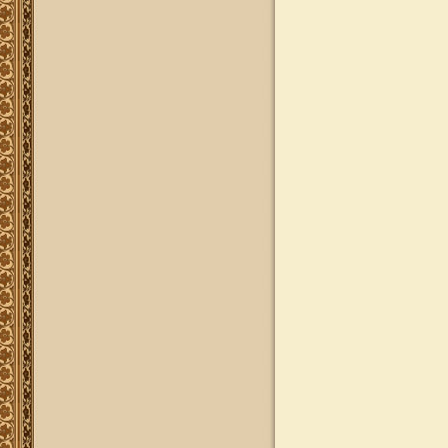
להאזנה! קריאה ולימוד בספר הזוהר
(סוף ספר בראשית) בצוותא עם מרן
שליט"א
"נציב החודש" באתר
נציב החודש! אם רצונך שזכות לימוד
התורה, המסורת והמנהגים, של אלפי
לומדים באתר זה יעמדו לזכותך במשך
חודש ימים, להצלחה לרפואה או לע"נ,
אנא פנה לטל': 0504140741, ובחר את
החודש הרצוי עבורך. "נציב החודש"
יקבל באנר מפואר בו יופיעו שמו
להצלחתו, או שם קרוביו ז"ל בצירוף נר
נשמה דולק, וכן בתעודת הוקרה ובברכה
אישית ממרן הגאון הרב יצחק רצאבי
שליט"א.