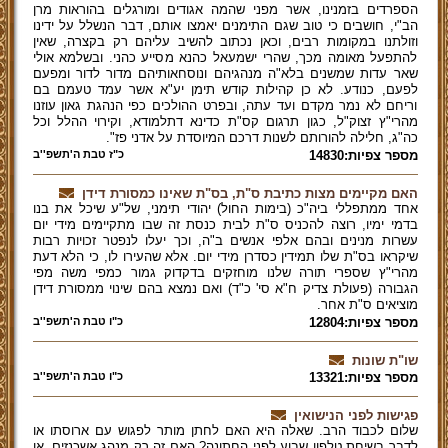
הספרדים בזמנינו, אשר מפני שהמה אגודים ומורגלים בהוראות מרן
הב"י, חושבים כי טוב שגם התימנים יאמצו אותם, דבר הנשלל על ידינו
וזולתנו במקומות רבים, וכאן נכתוב להשיב עליהם רק בקצרה, שאין
להתפעל מאומה מכך, שהרי ישמעאל כהנא מסייע כהני. ובשלמא אולי
שאר עדות שמשנים בלא"ה מנהגיהם ונוסחאותיהם מדור לדור ומפעם
לפעם, כנודע. לא כן קהילות קודש תימן יע"א אשר עמד טעמם בם
וריחם לא נמר מקדם ועד עתה, ובפרט ההולכים כפי הנהגת גאון עוזנו
מהרי"ץ זצוק"ל, כגון תרגום קס"ת כדינא דתלמודא, וקירוי ההלל וכל
כה"ג, חלילה להורותם לשנות דרכם המיוסדת על אדני פז".
מספר צפיות:14830
כ"ז טבת ה'תשפ''ב
האם מקיימים מצות כתיבת ס"ת, בס"ת שאינו כמסורת דידן
אחד ממתפללי ביה"כ (בימות החול) יהודי תימני, של"ע שיכל את בנו
בדמי ימיו, רוצה להכניס ס"ת לבית כנסת זה שבו מתקיימים מידי יום
עשרות מנינים ובהם אלפי אנשים ב"ה, וכך יעלו לנפטר זכויות רבות
שיקראו בס"ת שלו תמידין כסדרן מידי יום. אלא שהעירו לו, כי הלא דעת
מהרי"ץ שספרי תורה שלנו מוחזקים בדקדוק גמור כמפי משה מפי
הגבורה (פעולת צדיק ח"א סי' כ"ד) ואם נמצא בהם שינוי ממסורת דידן
מוציאים ס"ת אחר.
מספר צפיות:12804
כ"ו טבת ה'תשפ''ב
שו"ת שונות
מספר צפיות:13321
כ"ו טבת ה'תשפ''ב
פגישות לפני הנישואין
שלום לכבוד הרב. שאלה היא האם לחתן מותר לפגוש עם ארוסתו או
לדבר בשיחת טלפון שבוע לפני החתונה? האם זה רק מנהג אשכנזים, או