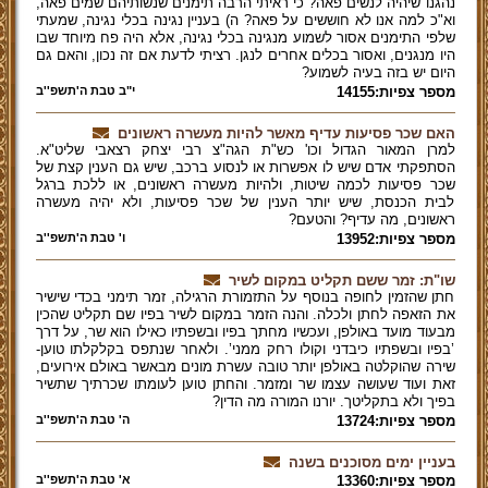
נהגנו שיהיה לנשים פאה? כי ראיתי הרבה תימנים שנשותיהם שמים פאה,
וא"כ למה אנו לא חוששים על פאה? ה) בעניין נגינה בכלי נגינה, שמעתי
שלפי התימנים אסור לשמוע מנגינה בכלי נגינה, אלא היה פח מיוחד שבו
היו מנגנים, ואסור בכלים אחרים לנגן. רציתי לדעת אם זה נכון, והאם גם
היום יש בזה בעיה לשמוע?
מספר צפיות:14155
י"ב טבת ה'תשפ''ב
האם שכר פסיעות עדיף מאשר להיות מעשרה ראשונים
למרן המאור הגדול וכו' כש"ת הגה"צ רבי יצחק רצאבי שליט"א.
הסתפקתי אדם שיש לו אפשרות או לנסוע ברכב, שיש גם הענין קצת של
שכר פסיעות לכמה שיטות, ולהיות מעשרה ראשונים, או ללכת ברגל
לבית הכנסת, שיש יותר הענין של שכר פסיעות, ולא יהיה מעשרה
ראשונים, מה עדיף? והטעם?
מספר צפיות:13952
ו' טבת ה'תשפ''ב
שו"ת: זמר ששם תקליט במקום לשיר
חתן שהזמין לחופה בנוסף על התזמורת הרגילה, זמר תימני בכדי שישיר
את הזאפה לחתן ולכלה. והנה הזמר במקום לשיר בפיו שם תקליט שהכין
מבעוד מועד באולפן, ועכשיו מחתך בפיו ובשפתיו כאילו הוא שר, על דרך
’בפיו ובשפתיו כיבדני וקולו רחק ממני’. ולאחר שנתפס בקלקלתו טוען-
שירה שהוקלטה באולפן יותר טובה עשרת מונים מבאשר באולם אירועים,
זאת ועוד שעושה עצמו שר ומזמר. והחתן טוען לעומתו שכרתיך שתשיר
בפיך ולא בתקליטך. יורנו המורה מה הדין?
מספר צפיות:13724
ה' טבת ה'תשפ''ב
בעניין ימים מסוכנים בשנה
מספר צפיות:13360
א' טבת ה'תשפ''ב